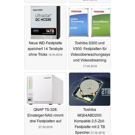
Neue WD-Festplatte
Toshiba S300 und
speichert 14 Terabyte
V300: Festplatten für
ohne Tricks
Videoüberwachungssysteme
18.04.2018
und Videostreaming
17.04.2018
QNAP TS-328:
Toshiba
Einsteiger-NAS nimmt
MQ04ABD200:
drei Festplatten auf
Kompakte 2,5-Zoll-
Festplatte mit 2 TB
27.03.2018
Speicher
27.02.2018