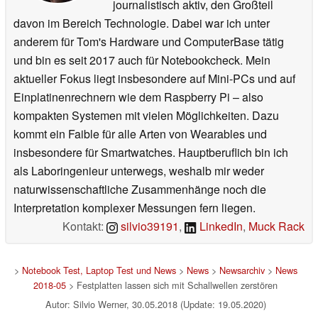
journalistisch aktiv, den Großteil
davon im Bereich Technologie. Dabei war ich unter
anderem für Tom's Hardware und ComputerBase tätig
und bin es seit 2017 auch für Notebookcheck. Mein
aktueller Fokus liegt insbesondere auf Mini-PCs und auf
Einplatinenrechnern wie dem Raspberry Pi – also
kompakten Systemen mit vielen Möglichkeiten. Dazu
kommt ein Faible für alle Arten von Wearables und
insbesondere für Smartwatches. Hauptberuflich bin ich
als Laboringenieur unterwegs, weshalb mir weder
naturwissenschaftliche Zusammenhänge noch die
Interpretation komplexer Messungen fern liegen.
Kontakt:
silvio39191
,
LinkedIn
,
Muck Rack
>
Notebook Test, Laptop Test und News
>
News
>
Newsarchiv
>
News
2018-05
> Festplatten lassen sich mit Schallwellen zerstören
Autor: Silvio Werner, 30.05.2018 (Update: 19.05.2020)