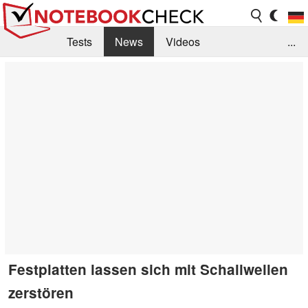
Tests
News
Videos
...
Benchmarks & Tech
Externe Tests
Kaufberatung
Deals
Suche
Jobs
Forum
Festplatten lassen sich mit Schallwellen
zerstören