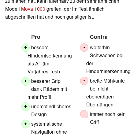
zu mähen hat, kann alternativ zu dem sehr ähnlichen
Modell
Mova 1000
greifen, der im Test ähnlich
abgeschnitten hat und noch günstiger ist.
Pro
Contra
bessere
weiterhin
+
-
Schwächen bei
Hinderniserkennung
der
als A1 (im
Hinderniserkennung
Vorjahres-Test)
breite Mähkante
besserer Grip
-
+
bei nicht
dank Rädern mit
ebenerdigen
mehr Profil
Übergängen
unempfindlicheres
+
immer noch kein
Design
-
Griff
systematische
+
Navigation ohne