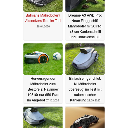
Batmans Mähroboter?
Dreame A3 AWD Pro:
Airseekers Tron im Test
Neue Flaggschiff-
Mähroboter mit Allrad,
26.04.2026
<3 cm Kantenschnitt
und OmniSense 3.0
Navigation
05.01.2026
Hervorragender
Einfach eingerichtet:
Mähroboter zum
KI-Mähroboter
Bestpreis: Navimow
überzeugt im Test mit
i105 für nur 659 Euro
automatischer
im Angebot
Kartierung
07.10.2025
23.09.2025