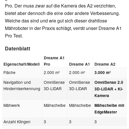
Pro. Der muss zwar auf die Kamera des A2 verzichten,
bietet aber dennoch die eine oder andere Verbesserung.
Welche das sind und wie gut sich dieser drahtlose
Mähroboter in der Praxis schlägt, verrät unser Dreame A1
Pro Test.
Datenblatt
Dreame A1
Eigenschaft/Modell
Pro
Dreame A1
Dreame A2
Fläche
2.000 m²
2.000 m²
3.000 m²
Navigation und
OmniSense
OmniSense
OmniSense 2.0
Hinderniserkennung
3D-LiDAR
3D-LiDAR
3D-LiDAR + KI-
Kamera
Mähwerk
Mähscheibe
Mähscheibe
Mähscheibe mit
EdgeMaster
Anzahl Klingen
3
3
3