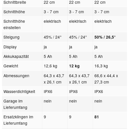
Schnittbreite
22 cm
22 cm
22 cm
Schnitthöhe
3 - 7 cm
3 - 7 cm
3 - 7 cm
Schnitthöhe
elektrisch
elektrisch
elektrisch
einstellen
Steigung
45% / 24°
45% / 24°
50% / 26,5°
Display
ja
ja
ja
Akkukapazität
5 Ah
5 Ah
5 Ah
Gewicht
12,6 kg
16,3 kg
12 kg
Abmessungen
64,3 x 43,7
64,3 x 43,7
66,6 x 44,4 x
x 26,1 cm
x 26,1 cm
27,3 cm
Wasserdichtigkeit
IPX6
IPX6
IPX6
Garage im
nein
nein
nein
Lieferumfang
Ersatzklingen im
9
9
81
Lieferumfang