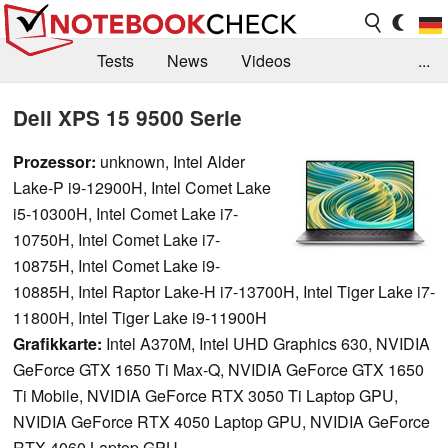
Tests
News
Videos
...
Benchmarks & Tech
Externe Tests
Dell XPS 15 9500 Serie
Kaufberatung
Deals
Suche
Jobs
Prozessor:
unknown, Intel Alder
Lake-P i9-12900H, Intel Comet Lake
Forum
i5-10300H, Intel Comet Lake i7-
10750H, Intel Comet Lake i7-
10875H, Intel Comet Lake i9-
10885H, Intel Raptor Lake-H i7-13700H, Intel Tiger Lake i7-
11800H, Intel Tiger Lake i9-11900H
Grafikkarte:
Intel A370M, Intel UHD Graphics 630, NVIDIA
GeForce GTX 1650 Ti Max-Q, NVIDIA GeForce GTX 1650
Ti Mobile, NVIDIA GeForce RTX 3050 Ti Laptop GPU,
NVIDIA GeForce RTX 4050 Laptop GPU, NVIDIA GeForce
RTX 4060 Laptop GPU