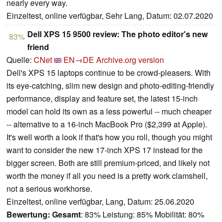
nearly every way.
Einzeltest, online verfügbar, Sehr Lang, Datum: 02.07.2020
Dell XPS 15 9500 review: The photo editor's new
83%
friend
Quelle:
CNet
EN→DE
Archive.org version
Dell's XPS 15 laptops continue to be crowd-pleasers. With
its eye-catching, slim new design and photo-editing-friendly
performance, display and feature set, the latest 15-inch
model can hold its own as a less powerful -- much cheaper
-- alternative to a 16-inch MacBook Pro ($2,399 at Apple).
It's well worth a look if that's how you roll, though you might
want to consider the new 17-inch XPS 17 instead for the
bigger screen. Both are still premium-priced, and likely not
worth the money if all you need is a pretty work clamshell,
not a serious workhorse.
Einzeltest, online verfügbar, Lang, Datum: 25.06.2020
Bewertung:
Gesamt
: 83% Leistung: 85% Mobilität: 80%