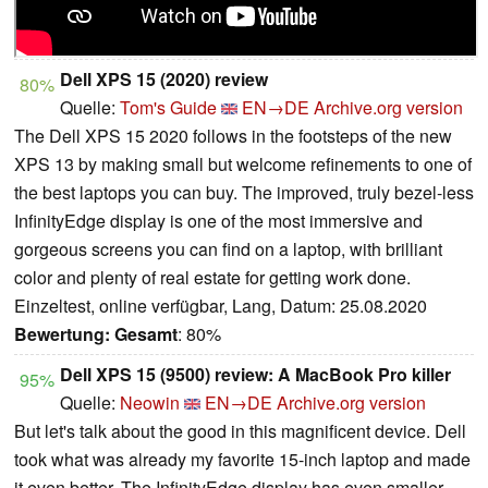
Dell XPS 15 (2020) review
80%
Quelle:
Tom's Guide
EN→DE
Archive.org version
The Dell XPS 15 2020 follows in the footsteps of the new
XPS 13 by making small but welcome refinements to one of
the best laptops you can buy. The improved, truly bezel-less
InfinityEdge display is one of the most immersive and
gorgeous screens you can find on a laptop, with brilliant
color and plenty of real estate for getting work done.
Einzeltest, online verfügbar, Lang, Datum: 25.08.2020
Bewertung:
Gesamt
: 80%
Dell XPS 15 (9500) review: A MacBook Pro killer
95%
Quelle:
Neowin
EN→DE
Archive.org version
But let's talk about the good in this magnificent device. Dell
took what was already my favorite 15-inch laptop and made
it even better. The InfinityEdge display has even smaller