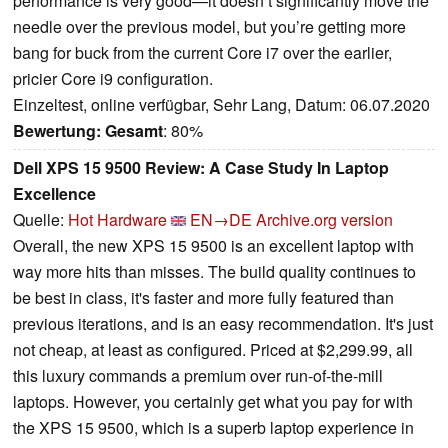
performance is very good—it doesn’t significantly move the
needle over the previous model, but you’re getting more
bang for buck from the current Core i7 over the earlier,
pricier Core i9 configuration.
Einzeltest, online verfügbar, Sehr Lang, Datum: 06.07.2020
Bewertung:
Gesamt
: 80%
Dell XPS 15 9500 Review: A Case Study In Laptop
Excellence
Quelle:
Hot Hardware
EN→DE
Archive.org version
Overall, the new XPS 15 9500 is an excellent laptop with
way more hits than misses. The build quality continues to
be best in class, it's faster and more fully featured than
previous iterations, and is an easy recommendation. It's just
not cheap, at least as configured. Priced at $2,299.99, all
this luxury commands a premium over run-of-the-mill
laptops. However, you certainly get what you pay for with
the XPS 15 9500, which is a superb laptop experience in