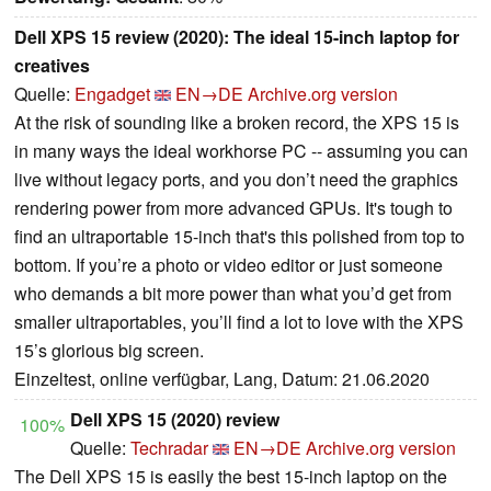
Dell XPS 15 review (2020): The ideal 15-inch laptop for
creatives
Quelle:
Engadget
EN→DE
Archive.org version
At the risk of sounding like a broken record, the XPS 15 is
in many ways the ideal workhorse PC -- assuming you can
live without legacy ports, and you don’t need the graphics
rendering power from more advanced GPUs. It's tough to
find an ultraportable 15-inch that's this polished from top to
bottom. If you’re a photo or video editor or just someone
who demands a bit more power than what you’d get from
smaller ultraportables, you’ll find a lot to love with the XPS
15’s glorious big screen.
Einzeltest, online verfügbar, Lang, Datum: 21.06.2020
Dell XPS 15 (2020) review
100%
Quelle:
Techradar
EN→DE
Archive.org version
The Dell XPS 15 is easily the best 15-inch laptop on the