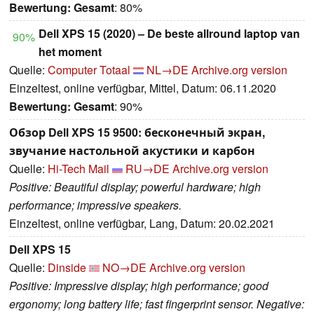
Bewertung:
Gesamt
: 80%
Dell XPS 15 (2020) – De beste allround laptop van
90%
het moment
Quelle:
Computer Totaal
NL→DE
Archive.org version
Einzeltest, online verfügbar, Mittel, Datum: 06.11.2020
Bewertung:
Gesamt
: 90%
Обзор Dell XPS 15 9500: бесконечный экран,
звучание настольной акустики и карбон
Quelle:
Hi-Tech Mail
RU→DE
Archive.org version
Positive: Beautiful display; powerful hardware; high
performance; impressive speakers.
Einzeltest, online verfügbar, Lang, Datum: 20.02.2021
Dell XPS 15
Quelle:
Dinside
NO→DE
Archive.org version
Positive: Impressive display; high performance; good
ergonomy; long battery life; fast fingerprint sensor. Negative: