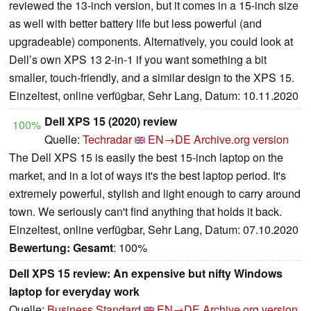
reviewed the 13-inch version, but it comes in a 15-inch size
as well with better battery life but less powerful (and
upgradeable) components. Alternatively, you could look at
Dell’s own XPS 13 2-in-1 if you want something a bit
smaller, touch-friendly, and a similar design to the XPS 15.
Einzeltest, online verfügbar, Sehr Lang, Datum: 10.11.2020
Dell XPS 15 (2020) review
100%
Quelle:
Techradar
EN→DE
Archive.org version
The Dell XPS 15 is easily the best 15-inch laptop on the
market, and in a lot of ways it's the best laptop period. It's
extremely powerful, stylish and light enough to carry around
town. We seriously can't find anything that holds it back.
Einzeltest, online verfügbar, Sehr Lang, Datum: 07.10.2020
Bewertung:
Gesamt
: 100%
Dell XPS 15 review: An expensive but nifty Windows
laptop for everyday work
Quelle:
Business Standard
EN→DE
Archive.org version