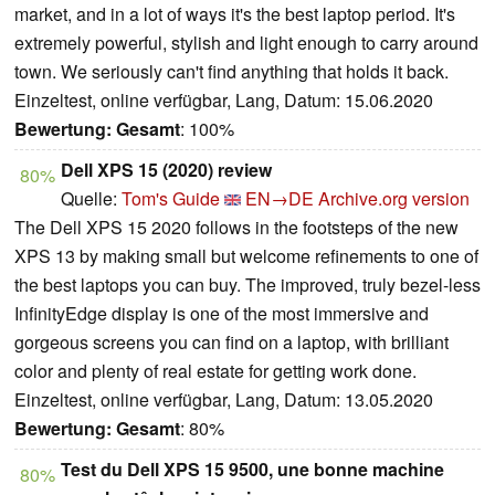
market, and in a lot of ways it's the best laptop period. It's
extremely powerful, stylish and light enough to carry around
town. We seriously can't find anything that holds it back.
Einzeltest, online verfügbar, Lang, Datum: 15.06.2020
Bewertung:
Gesamt
: 100%
Dell XPS 15 (2020) review
80%
Quelle:
Tom's Guide
EN→DE
Archive.org version
The Dell XPS 15 2020 follows in the footsteps of the new
XPS 13 by making small but welcome refinements to one of
the best laptops you can buy. The improved, truly bezel-less
InfinityEdge display is one of the most immersive and
gorgeous screens you can find on a laptop, with brilliant
color and plenty of real estate for getting work done.
Einzeltest, online verfügbar, Lang, Datum: 13.05.2020
Bewertung:
Gesamt
: 80%
Test du Dell XPS 15 9500, une bonne machine
80%