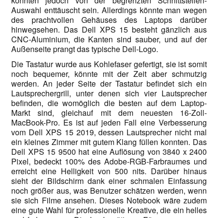
könnten jedoch von der begrenzten Schnittstellen-
Auswahl enttäuscht sein. Allerdings könnte man wegen
des prachtvollen Gehäuses des Laptops darüber
hinwegsehen. Das Dell XPS 15 besteht gänzlich aus
CNC-Aluminium, die Kanten sind sauber, und auf der
Außenseite prangt das typische Dell-Logo.
Die Tastatur wurde aus Kohlefaser gefertigt, sie ist somit
noch bequemer, könnte mit der Zeit aber schmutzig
werden. An jeder Seite der Tastatur befindet sich ein
Lautsprechergrill, unter denen sich vier Lautsprecher
befinden, die womöglich die besten auf dem Laptop-
Markt sind, gleichauf mit dem neuesten 16-Zoll-
MacBook-Pro. Es ist auf jeden Fall eine Verbesserung
vom Dell XPS 15 2019, dessen Lautsprecher nicht mal
ein kleines Zimmer mit gutem Klang füllen konnten. Das
Dell XPS 15 9500 hat eine Auflösung von 3840 x 2400
Pixel, bedeckt 100% des Adobe-RGB-Farbraumes und
erreicht eine Helligkeit von 500 nits. Darüber hinaus
sieht der Bildschirm dank einer schmalen Einfassung
noch größer aus, was Benutzer schätzen werden, wenn
sie sich Filme ansehen. Dieses Notebook wäre zudem
eine gute Wahl für professionelle Kreative, die ein helles