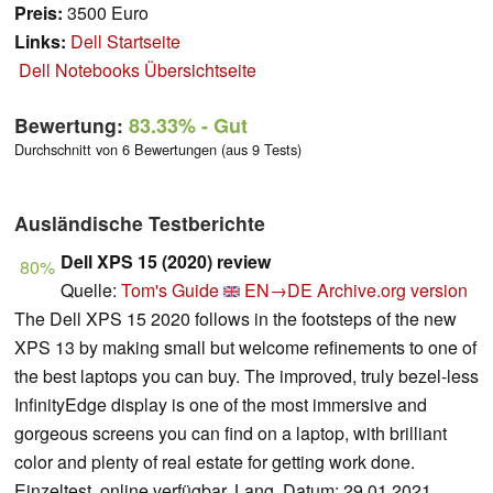
Preis:
3500 Euro
Links:
Dell Startseite
Dell Notebooks Übersichtseite
Bewertung:
83.33%
- Gut
Durchschnitt von 6 Bewertungen (aus 9 Tests)
Ausländische Testberichte
Dell XPS 15 (2020) review
80%
Quelle:
Tom's Guide
EN→DE
Archive.org version
The Dell XPS 15 2020 follows in the footsteps of the new
XPS 13 by making small but welcome refinements to one of
the best laptops you can buy. The improved, truly bezel-less
InfinityEdge display is one of the most immersive and
gorgeous screens you can find on a laptop, with brilliant
color and plenty of real estate for getting work done.
Einzeltest, online verfügbar, Lang, Datum: 29.01.2021