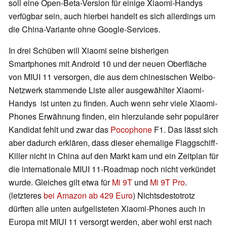
soll eine Open-Beta-Version für einige Xiaomi-Handys
verfügbar sein, auch hierbei handelt es sich allerdings um
die China-Variante ohne Google-Services.
In drei Schüben will Xiaomi seine bisherigen
Smartphones mit Android 10 und der neuen Oberfläche
von MIUI 11 versorgen, die aus dem chinesischen Weibo-
Netzwerk stammende Liste aller ausgewählter Xiaomi-
Handys ist unten zu finden. Auch wenn sehr viele Xiaomi-
Phones Erwähnung finden, ein hierzulande sehr populärer
Kandidat fehlt und zwar das
Pocophone
F1. Das lässt sich
aber dadurch erklären, dass dieser ehemalige Flaggschiff-
Killer nicht in China auf den Markt kam und ein Zeitplan für
die internationale MIUI 11-Roadmap noch nicht verkündet
wurde. Gleiches gilt etwa für
Mi 9T
und
Mi 9T Pro
.
(letzteres
bei Amazon ab 429 Euro
) Nichtsdestotrotz
dürften alle unten aufgelisteten Xiaomi-Phones auch in
Europa mit MIUI 11 versorgt werden, aber wohl erst nach