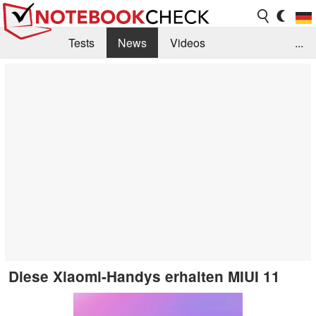
Tests
News
Videos
...
Benchmarks & Tech
Externe Tests
Kaufberatung
Deals
Suche
Jobs
Forum
Diese Xiaomi-Handys erhalten MIUI 11