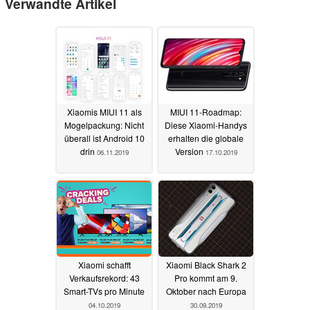
Verwandte Artikel
Xiaomis MIUI 11 als
MIUI 11-Roadmap:
Mogelpackung: Nicht
Diese Xiaomi-Handys
überall ist Android 10
erhalten die globale
drin
Version
06.11.2019
17.10.2019
Xiaomi schafft
Xiaomi Black Shark 2
Verkaufsrekord: 43
Pro kommt am 9.
Smart-TVs pro Minute
Oktober nach Europa
04.10.2019
30.09.2019