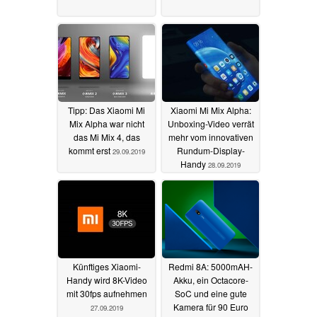
Tipp: Das Xiaomi Mi
Xiaomi Mi Mix Alpha:
Mix Alpha war nicht
Unboxing-Video verrät
das Mi Mix 4, das
mehr vom innovativen
kommt erst
Rundum-Display-
29.09.2019
Handy
28.09.2019
Künftiges Xiaomi-
Redmi 8A: 5000mAH-
Handy wird 8K-Video
Akku, ein Octacore-
mit 30fps aufnehmen
SoC und eine gute
Kamera für 90 Euro
27.09.2019