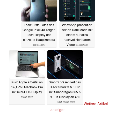
Leak: Erste Fotos des
WhatsApp präsentiert
Google Pixel 4a zeigen
seinen Dark Mode mit
Loch-Display und
einem nur allzu
einzelne Hauptkamera
nachvollziehbarem
Video
03.03.2020
03.03.2020
Kuo: Apple arbeitet an
Xiaomi präsentiert das
14,1 Zoll MacBook Pro
Black Shark 3 & 3 Pro
mit mini-LED-Display
mit Snapdragon 865 &
90 Hz Display ab 450
03.03.2020
Euro
03.03.2020
Weitere Artikel
anzeigen