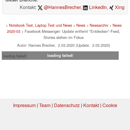
Kontakt:
@HannesBrecher
,
LinkedIn
,
Xing
>
Notebook Test, Laptop Test und News
>
News
>
Newsarchiv
>
News
2020-03
> Facebook Messenger: Update entfernt "Entdecken"-Feed,
Stories stehen im Fokus
Autor: Hannes Brecher, 2.03.2020 (Update: 2.03.2020)
loading failed!
loading failed!
Impressum
|
Team
|
Datenschutz
|
Kontakt
|
Cookie
Einstellungen
| 05.08.2026 20:36
* Beim Kauf über einen Affiliate-Link kann Notebookcheck eine Vergütung
erhalten. Vielen Dank für Ihre Unterstützung!.