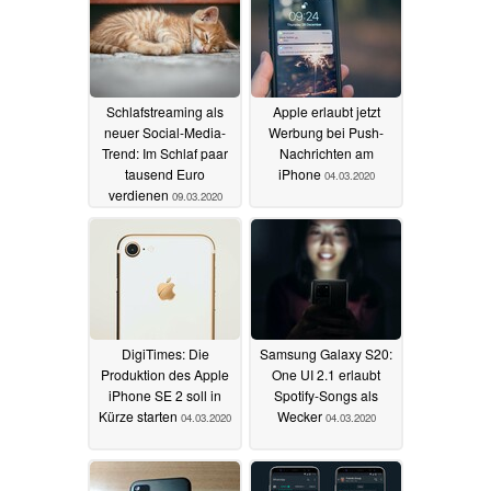
Schlafstreaming als
Apple erlaubt jetzt
neuer Social-Media-
Werbung bei Push-
Trend: Im Schlaf paar
Nachrichten am
tausend Euro
iPhone
04.03.2020
verdienen
09.03.2020
DigiTimes: Die
Samsung Galaxy S20:
Produktion des Apple
One UI 2.1 erlaubt
iPhone SE 2 soll in
Spotify-Songs als
Kürze starten
Wecker
04.03.2020
04.03.2020