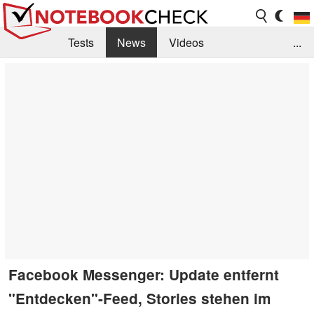
Tests
News
Videos
...
Benchmarks & Tech
Externe Tests
Kaufberatung
Deals
Suche
Jobs
Forum
Facebook Messenger: Update entfernt
"Entdecken"-Feed, Stories stehen im