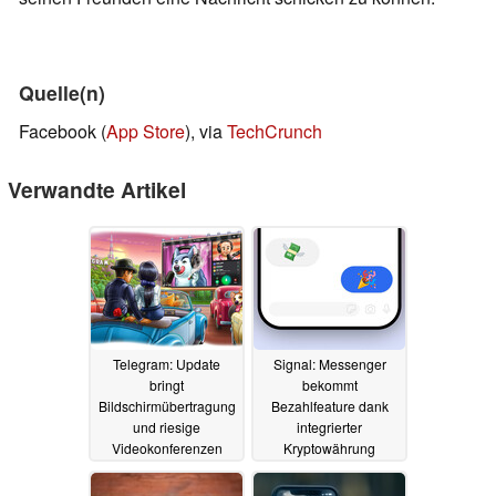
Quelle(n)
Facebook (
App Store
), via
TechCrunch
Verwandte Artikel
Telegram: Update
Signal: Messenger
bringt
bekommt
Bildschirmübertragung
Bezahlfeature dank
und riesige
integrierter
Videokonferenzen
Kryptowährung
31.07.2021
08.04.2021