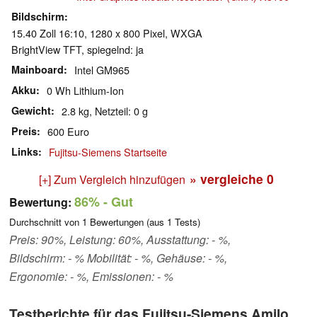
Bildschirm
15.40 Zoll 16:10, 1280 x 800 Pixel, WXGA
BrightView TFT, spiegelnd: ja
Mainboard
Intel GM965
Akku
0 Wh Lithium-Ion
Gewicht
2.8 kg, Netzteil: 0 g
Preis
600 Euro
Links
Fujitsu-Siemens Startseite
» vergleiche
0
[+] Zum Vergleich hinzufügen
86%
- Gut
Bewertung:
Durchschnitt von
1
Bewertungen (aus
1
Tests)
Preis: 90%, Leistung: 60%, Ausstattung: - %,
Bildschirm: - % Mobilität: - %, Gehäuse: - %,
Ergonomie: - %, Emissionen: - %
Testberichte für das Fujitsu-Siemens Amilo