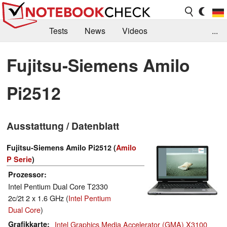
Tests
News
Videos
...
Benchmarks & Tech
Externe Tests
Fujitsu-Siemens Amilo
Kaufberatung
Deals
Suche
Jobs
Pi2512
Forum
Ausstattung / Datenblatt
Fujitsu-Siemens Amilo Pi2512 (
Amilo
P Serie
)
Prozessor
Intel Pentium Dual Core T2330
2c/2t 2 x 1.6 GHz (
Intel Pentium
Dual Core
)
Grafikkarte
Intel Graphics Media Accelerator (GMA) X3100