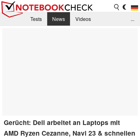
Tests
News
Videos
...
Benchmarks & Tech
Externe Tests
Kaufberatung
Deals
Suche
Jobs
Forum
Gerücht: Dell arbeitet an Laptops mit
AMD Ryzen Cezanne, Navi 23 & schnellen