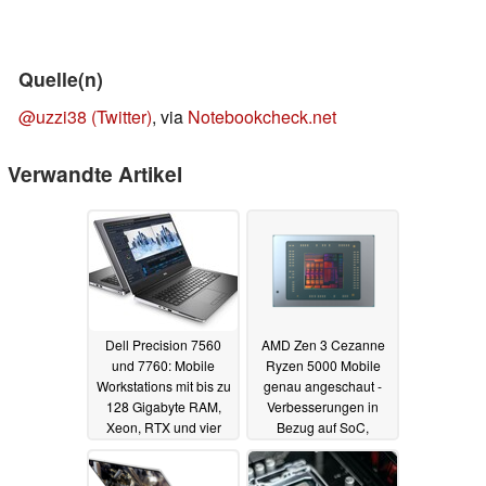
Quelle(n)
@uzzi38 (Twitter)
, via
Notebookcheck.net
Verwandte Artikel
Dell Precision 7560
AMD Zen 3 Cezanne
und 7760: Mobile
Ryzen 5000 Mobile
Workstations mit bis zu
genau angeschaut -
128 Gigabyte RAM,
Verbesserungen in
Xeon, RTX und vier
Bezug auf SoC,
SSDs vorgestellt
Cache-Topologie und
Energieeffizienz
11.05.2021