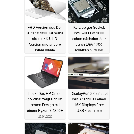
versprechen ein
großartiges mobiles
Erlebnis
26.01.2021
FHD-Version des Dell
Kurzlebiger Sockel:
XPS 13 9300 ist heller
Intel will LGA 1200
als die 4K-UHD-
schon nächstes Jahr
Version und andere
durch LGA 1700
interessante
ersetzen
04.05.2020
Unterschiede
17.05.2020
Leak: Das HP Omen
DisplayPort 2.0 erlaubt
15 2020 zeigt sich im
den Anschluss eines
neuen Design mit
16K-Displays über
einem Ryzen 7 4800H
USB 4
29.04.2020
29.04.2020