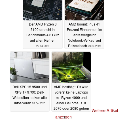
Der AMD Ryzen 3
AMD boomt: Plus 41
3100 erreicht in
Prozent Einnahmen im
Benchmarks 4,6 GHz
Jahresvergleich,
auf allen Kernen
Notebook-Verkauf auf
Rekordhoch
29.04.2020
29.04.2020
Dell XPS 15 9500 und
AMD bestätigt: Es wird
XPS 17 9700: Dell-
vorerst keine Laptops
Webseiten leaken alle
mit Ryzen 4000 und
Infos vorab
einer GeForce RTX
28.04.2020
2070 oder 2080 geben
Weitere Artikel
22.04.2020
anzeigen