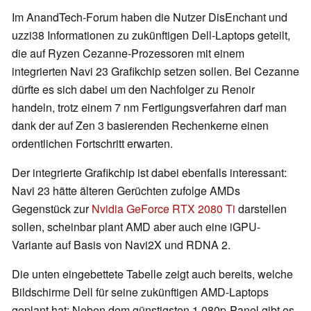
Im AnandTech-Forum haben die Nutzer DisEnchant und
uzzi38 Informationen zu zukünftigen Dell-Laptops geteilt,
die auf Ryzen Cezanne-Prozessoren mit einem
integrierten Navi 23 Grafikchip setzen sollen. Bei Cezanne
dürfte es sich dabei um den Nachfolger zu Renoir
handeln, trotz einem 7 nm Fertigungsverfahren darf man
dank der auf Zen 3 basierenden Rechenkerne einen
ordentlichen Fortschritt erwarten.
Der integrierte Grafikchip ist dabei ebenfalls interessant:
Navi 23 hätte älteren Gerüchten zufolge AMDs
Gegenstück zur
Nvidia GeForce RTX 2080 Ti
darstellen
sollen, scheinbar plant AMD aber auch eine iGPU-
Variante auf Basis von Navi2X und RDNA 2.
Die unten eingebettete Tabelle zeigt auch bereits, welche
Bildschirme Dell für seine zukünftigen AMD-Laptops
geplant hat: Neben dem günstigsten 1.080p-Panel gibt es