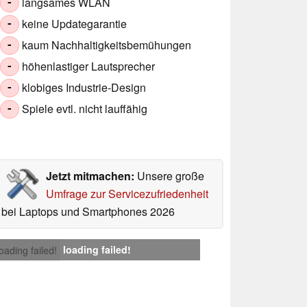
langsames WLAN
-
keine Updategarantie
-
kaum Nachhaltigkeitsbemühungen
-
höhenlastiger Lautsprecher
-
klobiges Industrie‑Design
-
Spiele evtl. nicht lauffähig
-
Jetzt mitmachen:
Unsere große
Umfrage zur Servicezufriedenheit
bei Laptops und Smartphones 2026
loading failed!
loading failed!