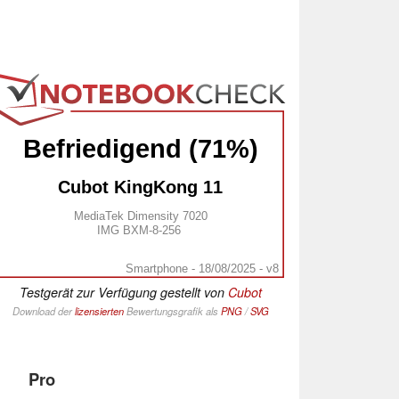
Befriedigend (71%)
Cubot KingKong 11
MediaTek Dimensity 7020
IMG BXM-8-256
Smartphone - 18/08/2025 - v8
Testgerät zur Verfügung gestellt von
Cubot
Download der
lizensierten
Bewertungsgrafik als
PNG
/
SVG
Pro