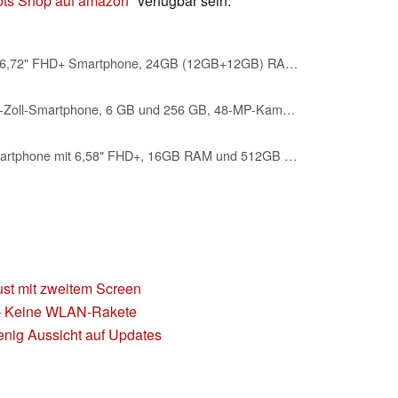
ts Shop auf amazon
verfügbar sein.
CUBOT Kingkong Star 2-6,72" FHD+ Smartphone, 24GB (12GB+12GB) RAM, 256GB ROM, 100 MP Dreifachkamera + 5 MP Makro, 5100mAh Akku, Android 14, MediaTek Dimensity 8200, Schwarz
CUBOT Kingkong 8 – 6,5-Zoll-Smartphone, 6 GB und 256 GB, 48-MP-Kamera, 10600-mAh-Akku, Android 13, OctaCore-Prozessor, Schwarz
CUBOT Kingkong X - Smartphone mit 6,58" FHD+, 16GB RAM und 512GB ROM, 100 MP Triple-Kamera + 5 MP Makro, 10200mAh Akku, Android 14, MediaTek Dimensity 7050 Prozessor, Farbe Schwarz.
st mit zweitem Screen
– Keine WLAN-Rakete
enig Aussicht auf Updates