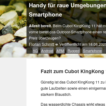
Handy für raue Umgebungen 
Smartphone
Allzeit bereit.
Beim Cubot KingKong 11 hat man
vorne bietet das Outdoor-Smartphone einen re
Preis überzeugen?
Florian Schmitt
Veröffentlicht am
18.08.202
👁
5G
Android
ARM
Rugged
Smartphone
Fazit zum Cubot KingKong 
Günstig ist das Cubot KingKong 11 zu
gute Laufzeiten sowie einen einigerma
starkem Blaustich.
Das wasserdichte Chassis wirkt etwas a