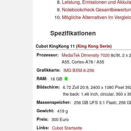
Leistung, Emissionen und Akkula
Notebookcheck Gesamtbewertu
Mögliche Alternativen im Verglei
Spezifikationen
Cubot KingKong 11 (
King Kong Serie
)
Prozessor
MediaTek Dimensity 7020
8c/8t, 2 x
A55, Cortex-A78 / A55
Grafikkarte
IMG BXM-8-256
RAM
16 GB
Bildschirm
6.72 Zoll 20:9, 2400 x 1080 Pixel 3
the back: 1,46 inch, circular, 360 x 3
Massenspeicher
256 GB UFS 3.1 Flash, 256 
Gewicht
419 g
Preis
300 Euro
Links
Cubot Startseite