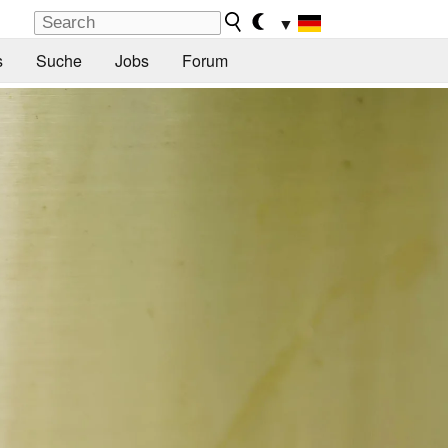
▼
s
Suche
Jobs
Forum