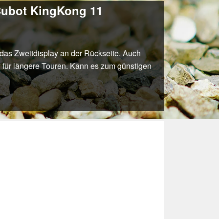
 Cubot KingKong 11
das Zweitdisplay an der Rückseite. Auch
y für längere Touren. Kann es zum günstigen