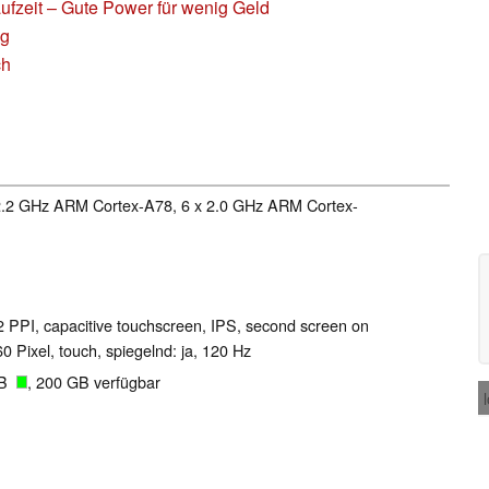
ufzeit – Gute Power für wenig Geld
ng
ch
 2.2 GHz ARM Cortex-A78, 6 x 2.0 GHz ARM Cortex-
92 PPI, capacitive touchscreen, IPS, second screen on
60 Pixel, touch, spiegelnd: ja, 120 Hz
GB
, 200 GB verfügbar