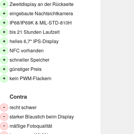
Zweitdisplay an der Rückseite
+
eingebaute Nachtsichtkamera
+
IP68/IP69K & MIL‑STD‑810H
+
bis 21 Stunden Laufzeit
+
helles 6,7" IPS‑Display
+
NFC vorhanden
+
schneller Speicher
+
günstiger Preis
+
kein PWM-Flackern
+
Contra
recht schwer
-
starker Blaustich beim Display
-
mäßige Fotoqualität
-