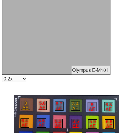
Olympus E-M10 II
3
5.6
6.7
3.4
8
6.8
∆E
∆E
∆E
∆E
∆E
∆E
6.4
5.5
5.3
6.5
5.9
6.6
∆E
∆E
∆E
∆E
∆E
∆E