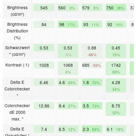
Brightness
545
560
579
750
37
3%
6%
38%
(cd/m²)
Brightness
84
98
93
92
8
17%
11%
10%
Distribution
(%)
Schwarzwert
0.53
0.53
0.88
0.45
* (cd/m²)
-0%
-66%
15%
Kontrast (:1)
1028
1068
685
1742
-33%
4%
69%
Delta E
6.46
4.6
1.8
4.28
29%
72%
Colorchecker
34%
*
Colorchecker
12.86
9.4
3.5
8.75
27%
73%
dE 2000
32%
max. *
Delta E
7.4
6.5
2.3
6.1
12%
69%
18%
Graustufen *