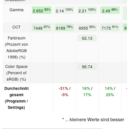
Gamma
83%
103%
100%
88%
2.652
2.14
2.21
2.49
CCT
87%
79%
93%
91%
7448
8189
6955
7175
9
Farbraum
62.13
(Prozent von
AdobeRGB
1998) (%)
Color Space
96.74
(Percent of
sRGB) (%)
Durchschnitt
-31%
/
16%
/
14%
/
-
gesamt
-5%
17%
25%
(Programm /
Settings)
* ... kleinere Werte sind besser