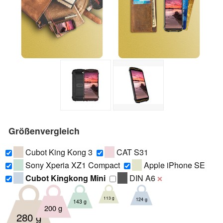
Größenvergleich
Cubot King Kong 3
CAT S31
Sony Xperia XZ1 Compact
Apple iPhone SE
Cubot Kingkong Mini
DIN A6
❌
113 g
124 g
143 g
200 g
280 g