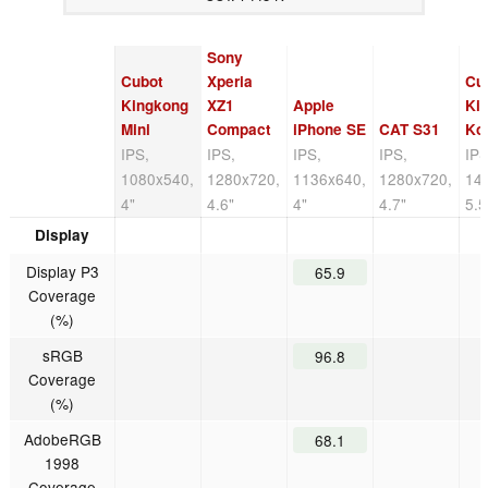
Sony
Cubot
Xperia
Cu
Kingkong
XZ1
Apple
Ki
Mini
Compact
iPhone SE
CAT S31
Ko
IPS,
IPS,
IPS,
IPS,
IPS
1080x540,
1280x720,
1136x640,
1280x720,
14
4"
4.6"
4"
4.7"
5.5
Display
Display P3
65.9
Coverage
(%)
sRGB
96.8
Coverage
(%)
AdobeRGB
68.1
1998
Coverage