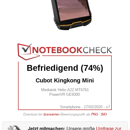
Befriedigend (74%)
Cubot Kingkong Mini
Mediatek Helio A22 MT6761
PowerVR GE8300
Smartphone - 17/02/2020 - v7
Download der
lizensierten
Bewertungsgrafik als
PNG
/
SVG
Jetzt mitmachen:
Unsere große
Umfrage zur