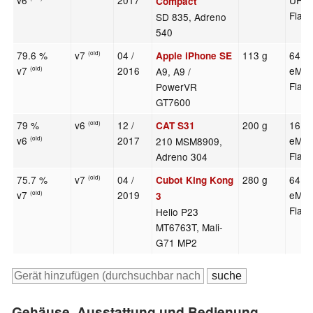
v6
2017
UFS 
Compact
Flas
SD 835, Adreno
540
79.6 %
v7
04 /
113 g
64 G
Apple iPhone SE
(old)
v7
2016
eMM
A9, A9 /
(old)
Flas
PowerVR
GT7600
79 %
v6
12 /
200 g
16 G
CAT S31
(old)
v6
2017
eMM
210 MSM8909,
(old)
Flas
Adreno 304
75.7 %
v7
04 /
280 g
64 G
Cubot King Kong
(old)
v7
2019
eMM
(old)
3
Flas
Helio P23
MT6763T, Mali-
G71 MP2
Gehäuse, Ausstattung und Bedienung –