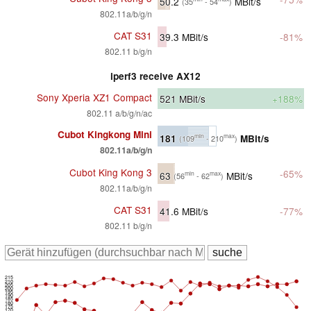
50.2
MBit/s
(35
- 54
)
802.11a/b/g/n
CAT S31
39.3
MBit/s
-81%
802.11 b/g/n
iperf3 receive AX12
Sony Xperia XZ1 Compact
521
MBit/s
+188%
802.11 a/b/g/n/ac
Cubot Kingkong Mini
181
MBit/s
min
max
(109
- 210
)
802.11a/b/g/n
Cubot King Kong 3
-65%
63
MBit/s
min
max
(56
- 62
)
802.11a/b/g/n
CAT S31
41.6
MBit/s
-77%
802.11 b/g/n
215
210
205
200
195
190
185
180
175
170