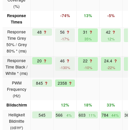
(%)
Response
-74%
13%
-5%
Times
Response
48
56
31
42
?
?
?
?
Time Grey
-17%
35%
12%
50% / Grey
80% * (ms)
Response
20
46
22
24.4
?
?
?
?
Time Black /
-130%
-10%
-22%
White * (ms)
PWM
845
2358
?
?
Frequency
(Hz)
Bildschirm
12%
18%
33%
Helligkeit
545
566
603
784
36
4%
11%
44%
Bildmitte
(cd/m²)