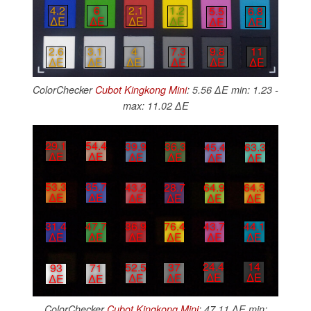
4.2
6
2.1
1.2
5.5
6.8
∆E
∆E
∆E
∆E
∆E
∆E
9.8
11
4
7.3
2.6
3.1
∆E
∆E
∆E
∆E
∆E
∆E
ColorChecker
Cubot Kingkong Mini
: 5.56 ∆E min: 1.23 -
max: 11.02 ∆E
29.1
54.4
39.9
36.3
45.4
63.3
∆E
∆E
∆E
∆E
∆E
∆E
53.3
35.7
43.2
28.7
64.9
64.3
∆E
∆E
∆E
∆E
∆E
∆E
43.7
44.1
36.9
76.4
31.4
47.7
∆E
∆E
∆E
∆E
∆E
∆E
24.4
14
52.5
37
93
71
∆E
∆E
∆E
∆E
∆E
∆E
ColorChecker
Cubot Kingkong Mini
: 47.11 ∆E min: