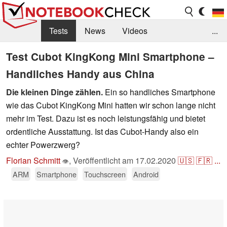
Tests
News
Videos
...
Benchmarks & Tech
Externe Tests
Test Cubot KingKong Mini Smartphone –
Handliches Handy aus China
Kaufberatung
Deals
Suche
Jobs
Die kleinen Dinge zählen.
Ein so handliches Smartphone
Forum
wie das Cubot KingKong Mini hatten wir schon lange nicht
mehr im Test. Dazu ist es noch leistungsfähig und bietet
ordentliche Ausstattung. Ist das Cubot-Handy also ein
echter Powerzwerg?
Florian Schmitt
,
Veröffentlicht am
17.02.2020
🇺🇸
🇫🇷
...
👁
ARM
Smartphone
Touchscreen
Android