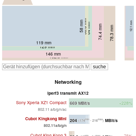
58.6 mm
58 mm
12.1 mm
7.6 mm
64 mm
9.3 mm
74.4 mm
78.3 mm
12.6 mm
13.3 mm
119 mm
123.8 mm
129 mm
146 mm
162.5 mm
Networking
iperf3 transmit AX12
Sony Xperia XZ1 Compact
669
MBit/s
+228%
802.11 a/b/g/n/ac
Cubot Kingkong Mini
204
MBit/s
min
max
(174
- 216
)
802.11a/b/g/n
Cubot King Kong 3
-75%
min
max