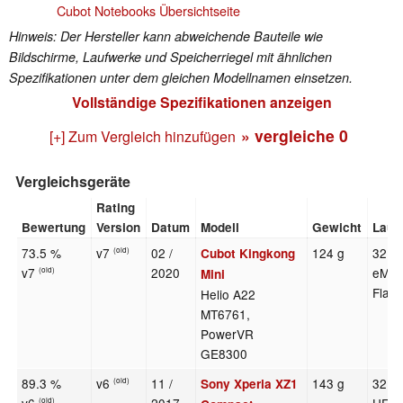
Cubot Notebooks Übersichtseite
Hinweis: Der Hersteller kann abweichende Bauteile wie
Bildschirme, Laufwerke und Speicherriegel mit ähnlichen
Spezifikationen unter dem gleichen Modellnamen einsetzen.
Vollständige Spezifikationen anzeigen
» vergleiche
0
[+] Zum Vergleich hinzufügen
Vergleichsgeräte
Rating
Bewertung
Version
Datum
Modell
Gewicht
Lauf
73.5 %
v7
02 /
124 g
32 G
Cubot Kingkong
(old)
v7
2020
eMM
(old)
Mini
Flas
Helio A22
MT6761,
PowerVR
GE8300
89.3 %
v6
11 /
143 g
32 G
Sony Xperia XZ1
(old)
(old)