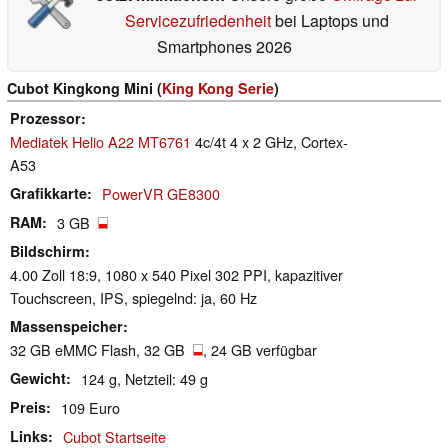
Servicezufriedenheit
bei Laptops und
Smartphones 2026
Cubot Kingkong Mini (
King Kong Serie
)
Prozessor
Mediatek Helio A22 MT6761
4c/4t 4 x 2 GHz, Cortex-
A53
Grafikkarte
PowerVR GE8300
RAM
3 GB
Bildschirm
4.00 Zoll 18:9, 1080 x 540 Pixel 302 PPI, kapazitiver
Touchscreen, IPS, spiegelnd: ja, 60 Hz
Massenspeicher
32 GB eMMC Flash, 32 GB
, 24 GB verfügbar
Gewicht
124 g, Netzteil: 49 g
Preis
109 Euro
Links
Cubot Startseite