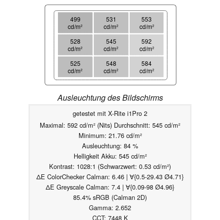
499
531
553
cd/m²
cd/m²
cd/m²
528
545
592
cd/m²
cd/m²
cd/m²
525
548
584
cd/m²
cd/m²
cd/m²
Ausleuchtung des Bildschirms
getestet mit X-Rite i1Pro 2
Maximal: 592 cd/m² (Nits) Durchschnitt: 545 cd/m²
Minimum: 21.76 cd/m²
Ausleuchtung: 84 %
Helligkeit Akku: 545 cd/m²
Kontrast: 1028:1 (Schwarzwert: 0.53 cd/m²)
ΔE ColorChecker Calman: 6.46 | ∀{0.5-29.43 Ø4.71}
ΔE Greyscale Calman: 7.4 | ∀{0.09-98 Ø4.96}
85.4% sRGB (Calman 2D)
Gamma: 2.652
CCT: 7448 K