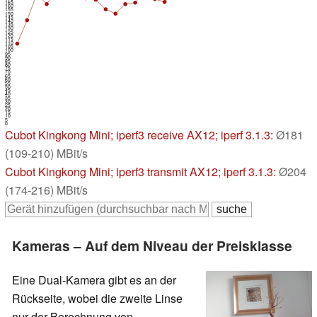
165
160
155
150
145
140
135
130
125
120
115
110
105
100
95
90
85
80
75
70
65
60
55
50
45
40
35
30
25
20
15
10
5
0
Cubot Kingkong Mini
; iperf3 receive AX12; iperf 3.1.3:
Ø181
(109-210) MBit/s
Cubot Kingkong Mini
; iperf3 transmit AX12; iperf 3.1.3:
Ø204
(174-216) MBit/s
Kameras – Auf dem Niveau der Preisklasse
Eine Dual-Kamera gibt es an der
Rückseite, wobei die zweite Linse
nur der Berechnung von