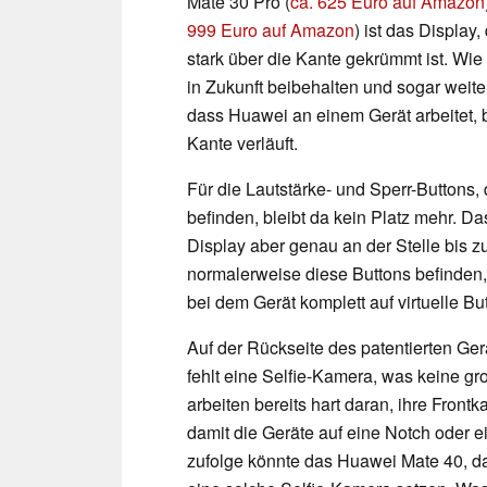
Mate 30 Pro (
ca. 625 Euro auf Amazon
999 Euro auf Amazon
) ist das Display,
stark über die Kante gekrümmt ist. Wi
in Zukunft beibehalten und sogar weit
dass Huawei an einem Gerät arbeitet, b
Kante verläuft.
Für die Lautstärke- und Sperr-Buttons,
befinden, bleibt da kein Platz mehr. Das
Display aber genau an der Stelle bis zu
normalerweise diese Buttons befinden,
bei dem Gerät komplett auf virtuelle B
Auf der Rückseite des patentierten Ger
fehlt eine Selfie-Kamera, was keine 
arbeiten bereits hart daran, ihre Fron
damit die Geräte auf eine Notch oder 
zufolge könnte das Huawei Mate 40, das