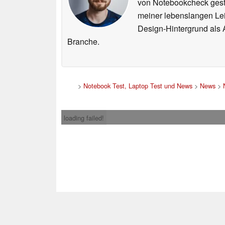
von Notebookcheck gest
meiner lebenslangen Lei
Design-Hintergrund als A
Branche.
>
Notebook Test, Laptop Test und News
>
News
>
loading failed!
Impress
* Beim Kauf über ein