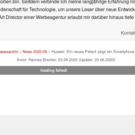
oßen bin. Seitdem verbinde ich meine langjährige Erfahrung 
denschaft für Technologie, um unsere Leser über neue Entwick
rt Director einer Werbeagentur erlaubt mir darüber hinaus tiefe 
Kontak
Newsarchiv
>
News 2020-06
> Huawei: Ein neues Patent zeigt ein Smartphone 
Autor: Hannes Brecher, 23.06.2020 (Update: 23.06.2020)
loading failed!
um
|
Team
|
Datenschutz
|
Kontakt
|
Cookie Einstellungen
| 05.08
en Affiliate-Link kann Notebookcheck eine Vergütung erhalten. Vielen Dank für