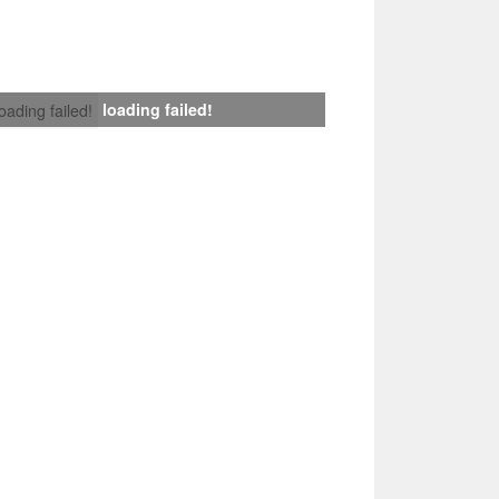
loading failed!
loading failed!