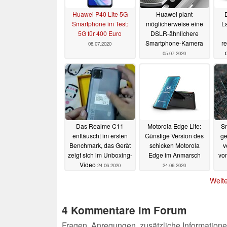
Huawei P40 Lite 5G
Huawei plant
Smartphone im Test:
möglicherweise eine
L
5G für 400 Euro
DSLR-ähnlichere
Smartphone-Kamera
re
08.07.2020
05.07.2020
Das Realme C11
Motorola Edge Lite:
S
enttäuscht im ersten
Günstige Version des
g
Benchmark, das Gerät
schicken Motorola
v
zeigt sich im Unboxing-
Edge im Anmarsch
vo
Video
24.06.2020
24.06.2020
Weite
4 Kommentare im Forum
Fragen, Anregungen, zusätzliche Informatione