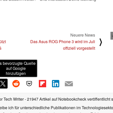
Neuere News
⟩
ützt
Das Asus ROG Phone 3 wird im Juli
G
offiziell vorgestellt
s bevorzugte Quelle
auf Google
hinzufügen
or Tech Writer
- 21947 Artikel auf Notebookcheck veröffentlicht
s
ibe ich für unterschiedliche Publikationen im Technologiesekt