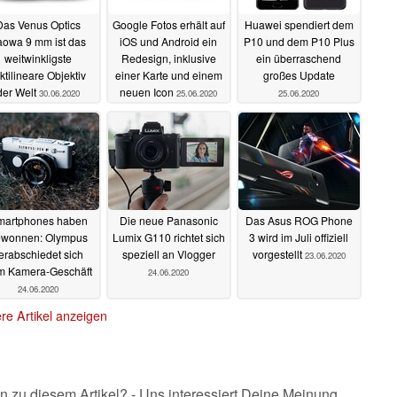
Das Venus Optics
Google Fotos erhält auf
Huawei spendiert dem
aowa 9 mm ist das
iOS und Android ein
P10 und dem P10 Plus
weitwinkligste
Redesign, inklusive
ein überraschend
ktilineare Objektiv
einer Karte und einem
großes Update
der Welt
neuen Icon
30.06.2020
25.06.2020
25.06.2020
martphones haben
Die neue Panasonic
Das Asus ROG Phone
ewonnen: Olympus
Lumix G110 richtet sich
3 wird im Juli offiziell
erabschiedet sich
speziell an Vlogger
vorgestellt
23.06.2020
m Kamera-Geschäft
24.06.2020
24.06.2020
re Artikel anzeigen
n zu diesem Artikel? - Uns interessiert Deine Meinung