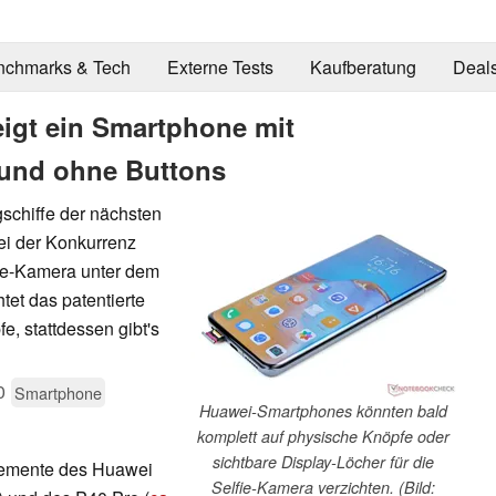
nchmarks & Tech
Externe Tests
Kaufberatung
Deal
eigt ein Smartphone mit
 und ohne Buttons
gschiffe der nächsten
ei der Konkurrenz
fie-Kamera unter dem
tet das patentierte
e, stattdessen gibt's
0
Smartphone
Huawei-Smartphones könnten bald
komplett auf physische Knöpfe oder
sichtbare Display-Löcher für die
Elemente des Huawei
Selfie-Kamera verzichten. (Bild: