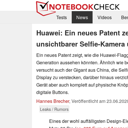
Tests
News
Videos
Be
Huawei: Ein neues Patent z
unsichtbarer Selfie-Kamera
Ein neues Patent zeigt, wie die Huawei-Flag
Generation aussehen könnten. Ähnlich wie b
versucht auch der Gigant aus China, die Sel
Display zu verstecken, darüber hinaus verzich
Gerät aber auch komplett auf physische Knöpf
digitale Buttons.
Hannes Brecher
,
Veröffentlicht am
23.06.202
Leaks / Rumors
Eines der wohl auffälligsten Design-