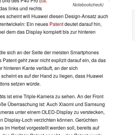
) und des P40 Pro (
ca.
Notebookcheck)
 das links und rechts
e es scheint will Huawei diesen Design-Ansatz auch
erentwickeln: Ein neues
Patent
deutet darauf hin,
ei dem das Display komplett bis zur hinteren
 die sich an der Seite der meisten Smartphones
 Patent geht zwar nicht explizit darauf ein, da das
r hinteren Kante verläuft, an der sich
 scheint es auf der Hand zu liegen, dass Huawei
uttons setzen würde.
äts ist eine Triple-Kamera zu sehen. An der Front
große Überraschung ist: Auch Xiaomi und Samsung
tkameras unter einem OLED-Display zu verstecken,
ein Display-Loch verzichten können. Gerüchten
 im Herbst vorgestellt werden soll, bereits auf