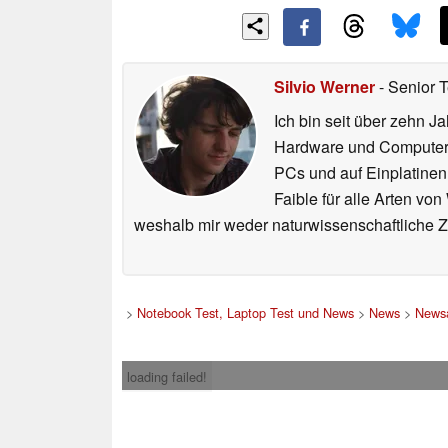
Silvio Werner
- Senior 
Ich bin seit über zehn J
Hardware und ComputerBa
PCs und auf Einplatinen
Faible für alle Arten vo
weshalb mir weder naturwissenschaftliche 
>
Notebook Test, Laptop Test und News
>
News
>
Newsa
loading failed!