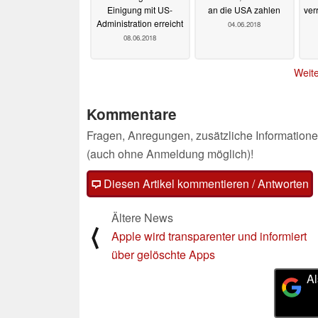
Einigung mit US-
an die USA zahlen
ver
Administration erreicht
04.06.2018
08.06.2018
Weite
Kommentare
Fragen, Anregungen, zusätzliche Informatione
(auch ohne Anmeldung möglich)!
Diesen Artikel kommentieren / Antworten
Ältere News
⟨
Apple wird transparenter und informiert
über gelöschte Apps
Al