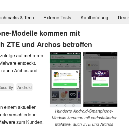
nchmarks & Tech
Externe Tests
Kaufberatung
Deal
one-Modelle kommen mit
uch ZTE und Archos betroffen
zufolge auf mehreren
 Malware entdeckt.
rn auch Archos und
ecurity
Android
in einem aktuellen
Hunderte Android-Smartphone-
erte verschiedene
Modelle kommen mit vorinstallierter
r Malware zum Kunden.
Malware, auch ZTE und Archos