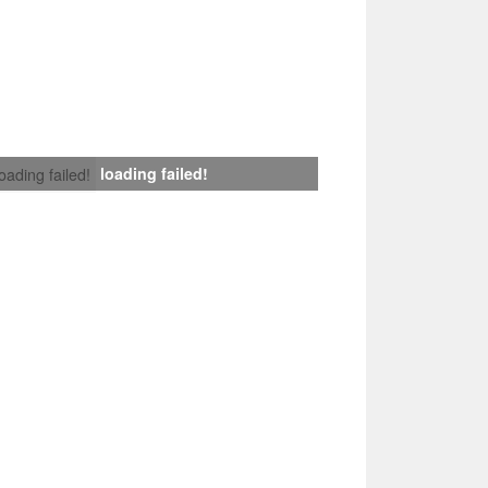
loading failed!
loading failed!