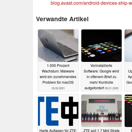
blog.avast.com/android-devices-ship-w
Verwandte Artikel
1.000 Prozent
Vorinstallierte
Wachstum: Malware
Software: Google wird
Up
wird ein zunehmendes
in offenem Brief zu
Ap
Problem für macOS
mehr Kontrolle
Go
aufgefordert
18.03.2021
09.01.2020
Harte Auflagen für ZTE:
ZTE soll 1,7 Mrd Strafe