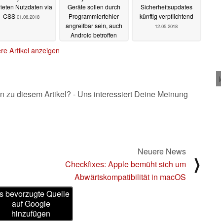
rieten Nutzdaten via
Geräte sollen durch
Sicherheitsupdates
CSS
Programmierfehler
künftig verpflichtend
01.06.2018
angreifbar sein, auch
12.05.2018
Android betroffen
17.05.2018
re Artikel anzeigen
n zu diesem Artikel? - Uns interessiert Deine Meinung
Neuere News
⟩
Checkfixes: Apple bemüht sich um
Abwärtskompatibilität in macOS
s bevorzugte Quelle
auf Google
hinzufügen