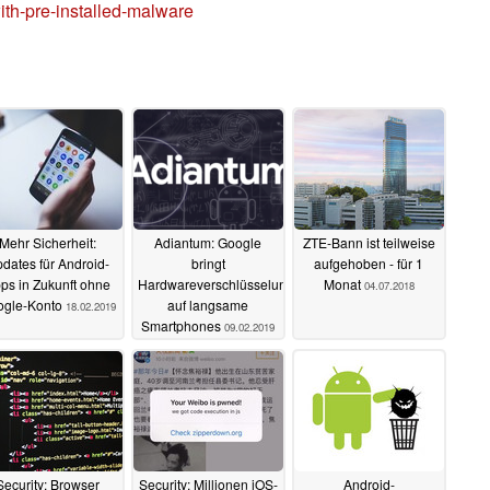
ith-pre-installed-malware
Mehr Sicherheit:
Adiantum: Google
ZTE-Bann ist teilweise
dates für Android-
bringt
aufgehoben - für 1
ps in Zukunft ohne
Hardwareverschlüsselung
Monat
04.07.2018
ogle-Konto
auf langsame
18.02.2019
Smartphones
09.02.2019
Security: Browser
Security: Millionen iOS-
Android-