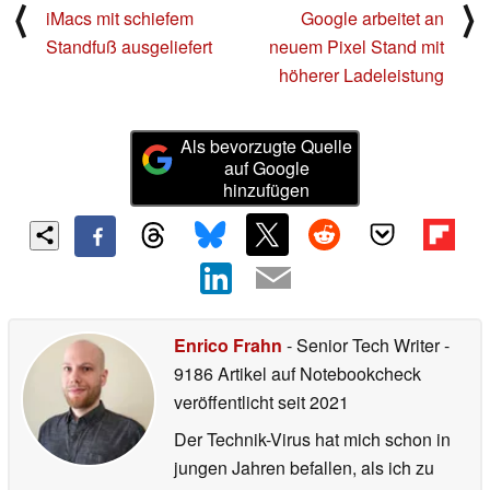
⟨
⟩
iMacs mit schiefem
Google arbeitet an
Standfuß ausgeliefert
neuem Pixel Stand mit
höherer Ladeleistung
Als bevorzugte Quelle
auf Google
hinzufügen
Enrico Frahn
- Senior Tech Writer
-
9186 Artikel auf Notebookcheck
veröffentlicht
seit 2021
Der Technik-Virus hat mich schon in
jungen Jahren befallen, als ich zu