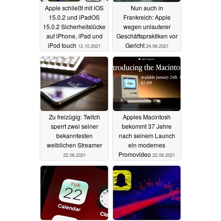
Apple schließt mit iOS
Nun auch in
15.0.2 und iPadOS
Frankreich: Apple
15.0.2 Sicherheitslücke
wegen unlauterer
auf iPhone, iPad und
Geschäftspraktiken vor
iPod touch
Gericht
12.10.2021
24.06.2021
Zu freizügig: Twitch
Apples Macintosh
sperrt zwei seiner
bekommt 37 Jahre
bekanntesten
nach seinem Launch
weiblichen Streamer
ein modernes
Promovideo
22.06.2021
22.06.2021