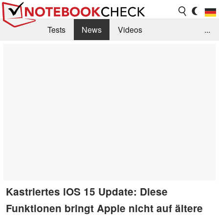
Tests
News
Videos
...
Benchmarks & Tech
Externe Tests
Kaufberatung
Deals
Suche
Jobs
Forum
Kastriertes iOS 15 Update: Diese
Funktionen bringt Apple nicht auf ältere