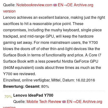
Quelle:
Notebookreview.com
EN→DE
Archive.org
version
Lenovo achieves an excellent balance, making just the right
sacrifices to hit a reasonable price point. These
compromises, including the mushy keyboard, single piece
trackpad, and mid-range GPU, will keep the hardcore
gaming set away. For more mainstream users, the Y700
blows the doors off of other thin-and-light devices like the
Surface Book in terms of functionality and price. A Core i7
Surface Book with a less powerful Nvidia GeForce GPU
(940M equivalent) costs about three times as much as the
Y700 we reviewed.
Einzeltest, online verfügbar, Mittel, Datum: 16.02.2016
Bewertung:
Gesamt
: 80%
Lenovo IdeaPad Y700
70%
Quelle:
Mobile Tech Review
EN→DE
Archive.org
version