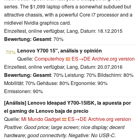
series. The $1,099 laptop offers a somewhat subdued but
attractive chassis, with a powerful Core i7 processor and a
midlevel Nvidia graphics card.
Einzeltest, online verfügbar, Lang, Datum: 18.12.2015
Bewertung:
Gesamt
: 70%
Lenovo Y700 15", análisis y opinión
70%
Quelle:
Computerhoy
ES→DE
Archive.org version
Einzeltest, online verfügbar, Lang, Datum: 20.07.2016
Bewertung:
Gesamt
: 70% Leistung: 70% Bildschirm: 80%
Mobilität: 70% Gehäuse: 80% Ergonomie: 90%
Emissionen: 90%
[Análisis] Lenovo Ideapad Y700-15ISK, la apuesta por
el gaming de Lenovo baja de precio
Quelle:
Mi Mundo Gadget
ES→DE
Archive.org version
Positive: Good price; large screen; nice display; decent
hardware; good connectivity. Negative: No USB-C.