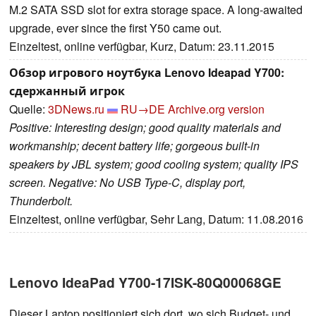
M.2 SATA SSD slot for extra storage space. A long-awaited
upgrade, ever since the first Y50 came out.
Einzeltest, online verfügbar, Kurz, Datum: 23.11.2015
Обзор игрового ноутбука Lenovo Ideapad Y700:
сдержанный игрок
Quelle:
3DNews.ru
RU→DE
Archive.org version
Positive: Interesting design; good quality materials and
workmanship; decent battery life; gorgeous built-in
speakers by JBL system; good cooling system; quality IPS
screen. Negative: No USB Type-C, display port,
Thunderbolt.
Einzeltest, online verfügbar, Sehr Lang, Datum: 11.08.2016
Lenovo IdeaPad Y700-17ISK-80Q00068GE
Dieser Laptop positioniert sich dort, wo sich Budget- und