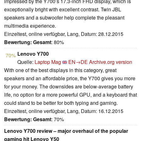
impressed by the Y700’s 17.3-inch FHD display, which is
exceptionally bright with excellent contrast. Twin JBL
speakers and a subwoofer help complete the pleasant
multimedia experience.
Einzeltest, online verfügbar, Lang, Datum: 28.12.2015
Bewertung:
Gesamt
: 80%
Lenovo Y700
70%
Quelle:
Laptop Mag
EN→DE
Archive.org version
With one of the best displays in this category, great
speakers and an affordable price, the Y700 gives you more
for your money. The downsides are below-average battery
life, no option for a more powerful GPU, and a keyboard that
could stand to be better for both typing and gaming.
Einzeltest, online verfügbar, Lang, Datum: 16.12.2015
Bewertung:
Gesamt
: 70%
Lenovo Y700 review – major overhaul of the popular
gaming hit Lenovo Y50