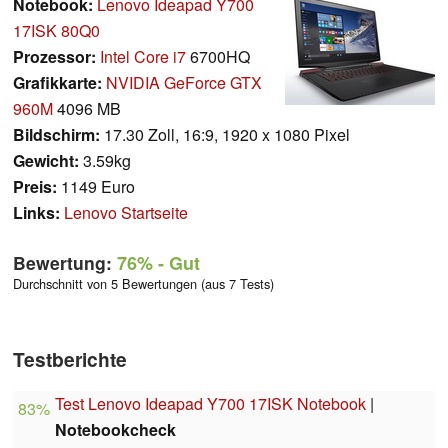
Notebook:
Lenovo Ideapad Y700
17ISK 80Q0
Prozessor:
Intel Core i7
6700HQ
Grafikkarte:
NVIDIA GeForce GTX
960M
4096 MB
Bildschirm:
17.30 Zoll, 16:9, 1920 x 1080 Pixel
Gewicht:
3.59kg
Preis:
1149 Euro
Links:
Lenovo Startseite
Bewertung:
76%
- Gut
Durchschnitt von 5 Bewertungen (aus 7 Tests)
Testberichte
Test Lenovo Ideapad Y700 17ISK Notebook
|
83%
Notebookcheck