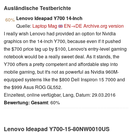
Ausländische Testberichte
Lenovo Ideapad Y700 14-Inch
60%
Quelle:
Laptop Mag
EN→DE
Archive.org version
I really wish Lenovo had provided an option for Nvidia
graphics on the 14-inch Y700, because even if it pushed
the $700 price tag up by $100, Lenovo's entry-level gaming
notebook would be a really sweet deal. As it stands, the
Y700 offers a pretty competent and affordable step into
mobile gaming, but it's not as powerful as Nvidia 960M-
equipped systems like the $800 Dell Inspiron 15 7000 and
the $999 Asus ROG GL552.
Einzeltest, online verfügbar, Lang, Datum: 29.03.2016
Bewertung:
Gesamt
: 60%
Lenovo Ideapad Y700-15-80NW0010US