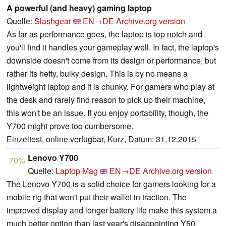
A powerful (and heavy) gaming laptop
Quelle:
Slashgear
EN→DE
Archive.org version
As far as performance goes, the laptop is top notch and
you'll find it handles your gameplay well. In fact, the laptop's
downside doesn't come from its design or performance, but
rather its hefty, bulky design. This is by no means a
lightweight laptop and it is chunky. For gamers who play at
the desk and rarely find reason to pick up their machine,
this won't be an issue. If you enjoy portability, though, the
Y700 might prove too cumbersome.
Einzeltest, online verfügbar, Kurz, Datum: 31.12.2015
Lenovo Y700
70%
Quelle:
Laptop Mag
EN→DE
Archive.org version
The Lenovo Y700 is a solid choice for gamers looking for a
mobile rig that won't put their wallet in traction. The
improved display and longer battery life make this system a
much better option than last year's disappointing Y50