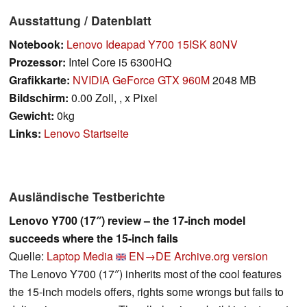
Ausstattung / Datenblatt
Notebook:
Lenovo Ideapad Y700 15ISK 80NV
Prozessor:
Intel Core i5 6300HQ
Grafikkarte:
NVIDIA GeForce GTX 960M
2048 MB
Bildschirm:
0.00 Zoll, , x Pixel
Gewicht:
0kg
Links:
Lenovo Startseite
Ausländische Testberichte
Lenovo Y700 (17″) review – the 17-inch model
succeeds where the 15-inch fails
Quelle:
Laptop Media
EN→DE
Archive.org version
The Lenovo Y700 (17″) inherits most of the cool features
the 15-inch models offers, rights some wrongs but fails to