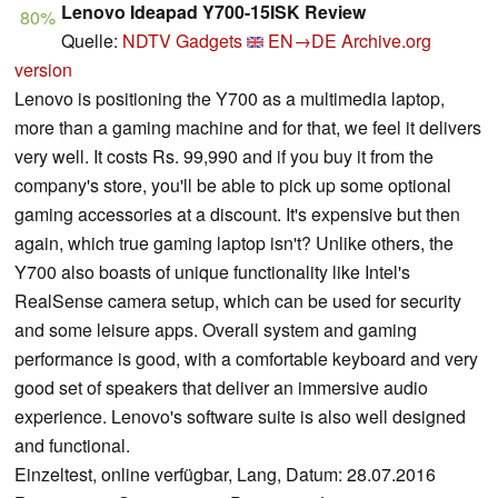
Lenovo Ideapad Y700-15ISK Review
80%
Quelle:
NDTV Gadgets
EN→DE
Archive.org
version
Lenovo is positioning the Y700 as a multimedia laptop,
more than a gaming machine and for that, we feel it delivers
very well. It costs Rs. 99,990 and if you buy it from the
company's store, you'll be able to pick up some optional
gaming accessories at a discount. It's expensive but then
again, which true gaming laptop isn't? Unlike others, the
Y700 also boasts of unique functionality like Intel's
RealSense camera setup, which can be used for security
and some leisure apps. Overall system and gaming
performance is good, with a comfortable keyboard and very
good set of speakers that deliver an immersive audio
experience. Lenovo's software suite is also well designed
and functional.
Einzeltest, online verfügbar, Lang, Datum: 28.07.2016