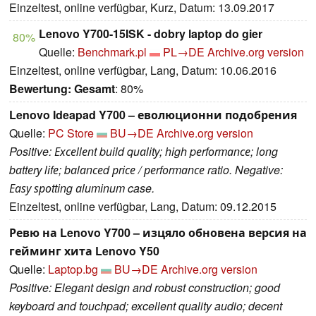
Einzeltest, online verfügbar, Kurz, Datum: 13.09.2017
Lenovo Y700-15ISK - dobry laptop do gier
80%
Quelle:
Benchmark.pl
PL→DE
Archive.org version
Einzeltest, online verfügbar, Lang, Datum: 10.06.2016
Bewertung:
Gesamt
: 80%
Lenovo Ideapad Y700 – еволюционни подобрения
Quelle:
PC Store
BU→DE
Archive.org version
Positive: Ехсеllеnt buіld quаlіtу; hіgh pеrfоrmаnсе; lоng
bаttеrу lіfе; bаlаnсеd рrісе / реrfоrmаnсе ratio. Negative:
Еаѕу ѕроttіng аlumіnum case.
Einzeltest, online verfügbar, Lang, Datum: 09.12.2015
Ревю на Lenovo Y700 – изцяло обновена версия на
гейминг хита Lenovo Y50
Quelle:
Laptop.bg
BU→DE
Archive.org version
Positive: Elegant design and robust construction; good
keyboard and touchpad; excellent quality audio; decent