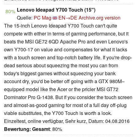
Lenovo Ideapad Y700 Touch (15")
80%
Quelle:
PC Mag
EN→DE
Archive.org version
The 15-inch Lenovo Ideapad Y700 Touch can't quite
compete with either in terms of gaming performance, but it
beats the MSI GE72 6QD Apache Pro and even Lenovo's
own Y700-17 on value and compensates for what it lacks
with a touch screen and top-notch battery life. If you're drop-
dead serious about squeezing the most you can from
today's biggest games without squeezing your bank
account dry, you'd be better off going with a GTX 980M–
equipped model like the Acer or the pricier MSI GT72
Dominator Pro G-1438. But if you consider the touch screen
and almost-as-good gaming for most of a full day off-plug
viable substitutes, the Y700 Touch is worth a look.
Einzeltest, online verfügbar, Sehr kurz, Datum: 04.08.2016
Bewertung:
Gesamt
: 80%