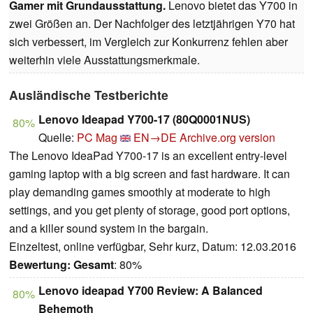
Gamer mit Grundausstattung.
Lenovo bietet das Y700 in
zwei Größen an. Der Nachfolger des letztjährigen Y70 hat
sich verbessert, im Vergleich zur Konkurrenz fehlen aber
weiterhin viele Ausstattungsmerkmale.
Ausländische Testberichte
Lenovo Ideapad Y700-17 (80Q0001NUS)
80%
Quelle:
PC Mag
EN→DE
Archive.org version
The Lenovo IdeaPad Y700-17 is an excellent entry-level
gaming laptop with a big screen and fast hardware. It can
play demanding games smoothly at moderate to high
settings, and you get plenty of storage, good port options,
and a killer sound system in the bargain.
Einzeltest, online verfügbar, Sehr kurz, Datum: 12.03.2016
Bewertung:
Gesamt
: 80%
Lenovo ideapad Y700 Review: A Balanced
80%
Behemoth