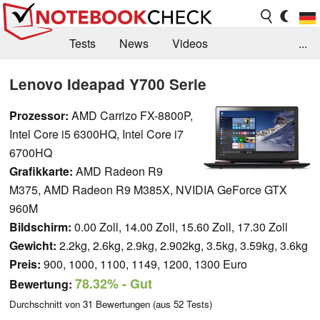
Tests
News
Videos
...
Benchmarks & Tech
Externe Tests
Lenovo Ideapad Y700 Serie
Kaufberatung
Deals
Suche
Jobs
Prozessor:
AMD Carrizo FX-8800P,
Intel Core i5 6300HQ, Intel Core i7
Forum
6700HQ
Grafikkarte:
AMD Radeon R9
M375, AMD Radeon R9 M385X, NVIDIA GeForce GTX
960M
Bildschirm:
0.00 Zoll, 14.00 Zoll, 15.60 Zoll, 17.30 Zoll
Gewicht:
2.2kg, 2.6kg, 2.9kg, 2.902kg, 3.5kg, 3.59kg, 3.6kg
Preis:
900, 1000, 1100, 1149, 1200, 1300 Euro
78.32%
- Gut
Bewertung:
Durchschnitt von
31
Bewertungen (aus
52
Tests)