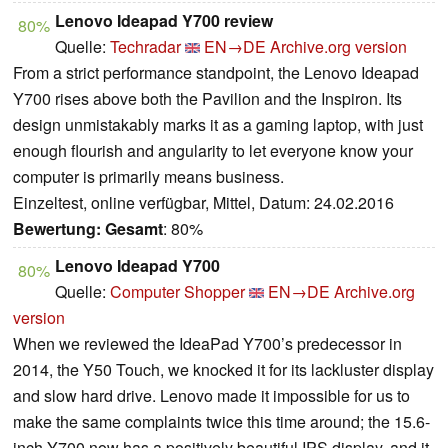
Lenovo Ideapad Y700 review
80%
Quelle:
Techradar
EN→DE
Archive.org version
From a strict performance standpoint, the Lenovo Ideapad
Y700 rises above both the Pavilion and the Inspiron. Its
design unmistakably marks it as a gaming laptop, with just
enough flourish and angularity to let everyone know your
computer is primarily means business.
Einzeltest, online verfügbar, Mittel, Datum: 24.02.2016
Bewertung:
Gesamt
: 80%
Lenovo Ideapad Y700
80%
Quelle:
Computer Shopper
EN→DE
Archive.org
version
When we reviewed the IdeaPad Y700’s predecessor in
2014, the Y50 Touch, we knocked it for its lackluster display
and slow hard drive. Lenovo made it impossible for us to
make the same complaints twice this time around; the 15.6-
inch Y700 now has a positively beautiful IPS display, and it