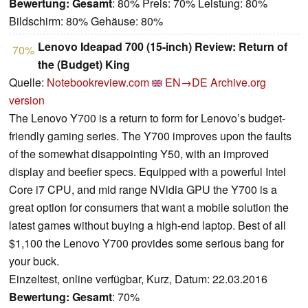
Bewertung:
Gesamt
: 80% Preis: 70% Leistung: 80%
Bildschirm: 80% Gehäuse: 80%
Lenovo Ideapad 700 (15-inch) Review: Return of
70%
the (Budget) King
Quelle:
Notebookreview.com
EN→DE
Archive.org
version
The Lenovo Y700 is a return to form for Lenovo’s budget-
friendly gaming series. The Y700 improves upon the faults
of the somewhat disappointing Y50, with an improved
display and beefier specs. Equipped with a powerful Intel
Core i7 CPU, and mid range NVidia GPU the Y700 is a
great option for consumers that want a mobile solution the
latest games without buying a high-end laptop. Best of all
$1,100 the Lenovo Y700 provides some serious bang for
your buck.
Einzeltest, online verfügbar, Kurz, Datum: 22.03.2016
Bewertung:
Gesamt
: 70%