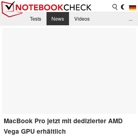
Tests
News
Videos
...
Benchmarks & Tech
Externe Tests
Kaufberatung
Deals
Suche
Jobs
Forum
MacBook Pro jetzt mit dedizierter AMD
Vega GPU erhältlich