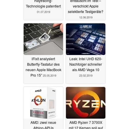
Raytracing-
enttäuscht im Test –
Technologie patentiert
verschickt Apple
selektierte Testgeräte?
01.07.2019
12.06.2019
iFixit analysiert
Leak: Intel UHD 620-
Butterfly-Tastatur des
Nachfolger schneller
neuen Apple MacBook
als AMD Vega 10
Pro 15”
25.05.2019
23.02.2019
AMD: zwei neue
AMD Ryzen 7 3700X
Athlon-APUs
mit 12 Kernen soll auf