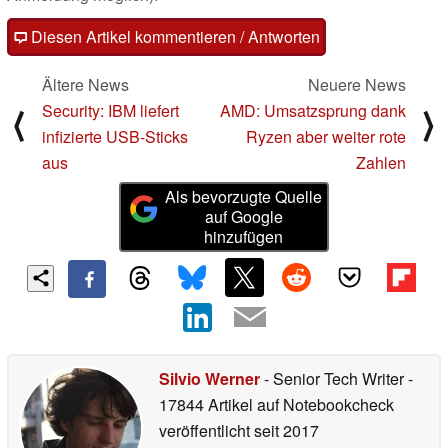
Diesen Artikel kommentieren / Antworten
Ältere News
Neuere News
Security: IBM liefert
AMD: Umsatzsprung dank
⟨
⟩
infizierte USB-Sticks
Ryzen aber weiter rote
aus
Zahlen
Als bevorzugte Quelle
auf Google
hinzufügen
Silvio Werner
- Senior Tech Writer
-
17844 Artikel auf Notebookcheck
veröffentlicht
seit 2017