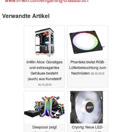
www.in-win.com/en/gaming-chassis/301
Verwandte Artikel
InWin Alice: Günstiges
Phanteks bietet RGB-
und extravagantes
Lüfterbeleuchtung zum
Gehäuse besteht
Nachrüsten
28.03.2018
(auch) aus Kunststoff
16.10.2019
Deepcool zeigt
Cryorig: Neue LED-