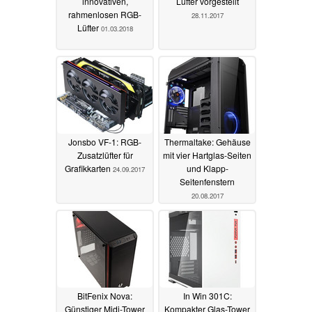
innovativen,
Lüfter vorgestellt
rahmenlosen RGB-
28.11.2017
Lüfter
01.03.2018
Jonsbo VF-1: RGB-
Thermaltake: Gehäuse
Zusatzlüfter für
mit vier Hartglas-Seiten
Grafikkarten
und Klapp-
24.09.2017
Seitenfenstern
20.08.2017
BitFenix Nova:
In Win 301C:
Günstiger Midi-Tower
Kompakter Glas-Tower