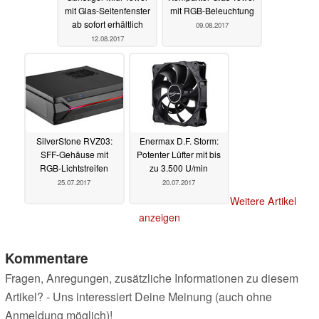
mit Glas-Seitenfenster
mit RGB-Beleuchtung
ab sofort erhältlich
09.08.2017
12.08.2017
SilverStone RVZ03:
Enermax D.F. Storm:
SFF-Gehäuse mit
Potenter Lüfter mit bis
RGB-Lichtstreifen
zu 3.500 U/min
25.07.2017
20.07.2017
Weitere Artikel
anzeigen
Kommentare
Fragen, Anregungen, zusätzliche Informationen zu diesem
Artikel? - Uns interessiert Deine Meinung (auch ohne
Anmeldung möglich)!