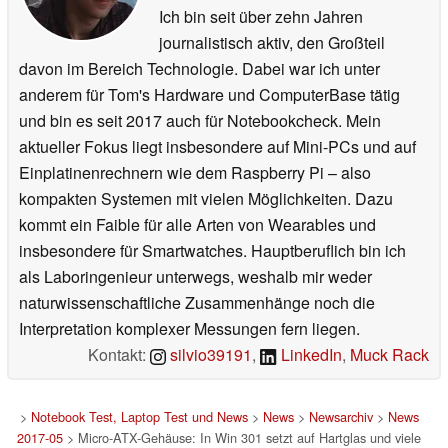
Ich bin seit über zehn Jahren
journalistisch aktiv, den Großteil
davon im Bereich Technologie. Dabei war ich unter
anderem für Tom's Hardware und ComputerBase tätig
und bin es seit 2017 auch für Notebookcheck. Mein
aktueller Fokus liegt insbesondere auf Mini-PCs und auf
Einplatinenrechnern wie dem Raspberry Pi – also
kompakten Systemen mit vielen Möglichkeiten. Dazu
kommt ein Faible für alle Arten von Wearables und
insbesondere für Smartwatches. Hauptberuflich bin ich
als Laboringenieur unterwegs, weshalb mir weder
naturwissenschaftliche Zusammenhänge noch die
Interpretation komplexer Messungen fern liegen.
Kontakt:
silvio39191
,
LinkedIn
,
Muck Rack
>
Notebook Test, Laptop Test und News
>
News
>
Newsarchiv
>
News
2017-05
> Micro-ATX-Gehäuse: In Win 301 setzt auf Hartglas und viele