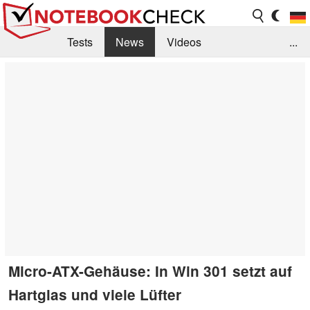
Tests
News
Videos
...
Benchmarks & Tech
Externe Tests
Kaufberatung
Deals
Suche
Jobs
Forum
Micro-ATX-Gehäuse: In Win 301 setzt auf
Hartglas und viele Lüfter