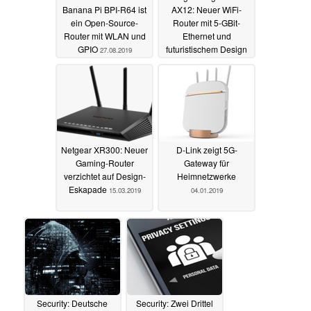
Banana Pi BPI-R64 ist
AX12: Neuer WiFi-
ein Open-Source-
Router mit 5-GBit-
Router mit WLAN und
Ethernet und
GPIO
futuristischem Design
27.08.2019
vorgestellt
21.03.2019
Netgear XR300: Neuer
D-Link zeigt 5G-
Gaming-Router
Gateway für
verzichtet auf Design-
Heimnetzwerke
Eskapade
15.03.2019
04.01.2019
Security: Deutsche
Security: Zwei Drittel