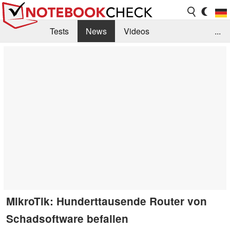
Tests
News
Videos
...
Benchmarks & Tech
Externe Tests
Kaufberatung
Deals
Suche
Jobs
Forum
MikroTik: Hunderttausende Router von
Schadsoftware befallen