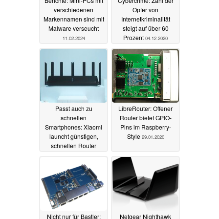
Berichte: Mini-PCs mit
Cybercrime: Zahl der
verschiedenen
Opfer von
Markennamen sind mit
Internetkriminalität
Malware verseucht
steigt auf über 60
Prozent
11.02.2024
04.12.2020
Passt auch zu
LibreRouter: Offener
schnellen
Router bietet GPIO-
Smartphones: Xiaomi
Pins im Raspberry-
launcht günstigen,
Style
29.01.2020
schnellen Router
15.02.2020
Nicht nur für Bastler:
Netgear Nighthawk