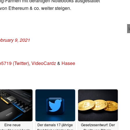
-Farmen mit derartigen Notebooks ausgestattet
von Ethereum & co. weiter steigen.
bruary 9, 2021
719 (Twitter)
,
VideoCardz
&
Hasee
Eine neue
Der damals 17-jährige
Gesetzesentwurf: Der