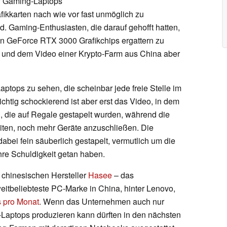
f Gaming-Laptops
fikkarten nach wie vor fast unmöglich zu
. Gaming-Enthusiasten, die darauf gehofft hatten,
en GeForce RTX 3000 Grafikchips ergattern zu
n und dem Video einer Krypto-Farm aus China aber
ptops zu sehen, die scheinbar jede freie Stelle im
htig schockierend ist aber erst das Video, in dem
 die auf Regale gestapelt wurden, während die
eiten, noch mehr Geräte anzuschließen. Die
ei fein säuberlich gestapelt, vermutlich um die
hre Schuldigkeit getan haben.
 chinesischen Hersteller
Hasee
– das
eitbeliebteste PC-Marke in China, hinter Lenovo,
s pro Monat
. Wenn das Unternehmen auch nur
aptops produzieren kann dürften in den nächsten