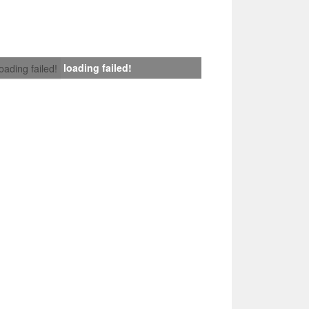
loading failed!
loading failed!