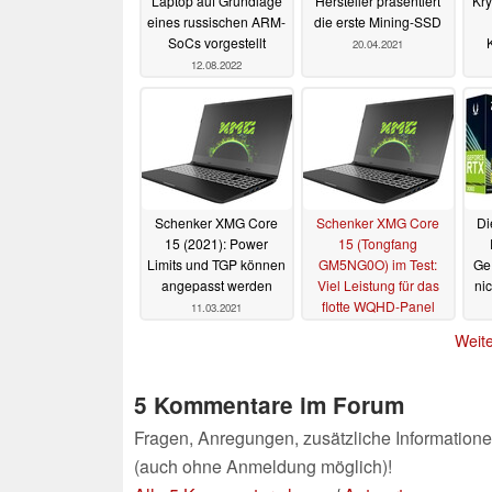
Laptop auf Grundlage
Hersteller präsentiert
Kry
eines russischen ARM-
die erste Mining-SSD
SoCs vorgestellt
20.04.2021
12.08.2022
Schenker XMG Core
Schenker XMG Core
Di
15 (2021): Power
15 (Tongfang
Limits und TGP können
GM5NG0O) im Test:
Ge
angepasst werden
Viel Leistung für das
nic
flotte WQHD-Panel
11.03.2021
08.03.2021
Weite
5 Kommentare im Forum
Fragen, Anregungen, zusätzliche Informatione
(auch ohne Anmeldung möglich)!