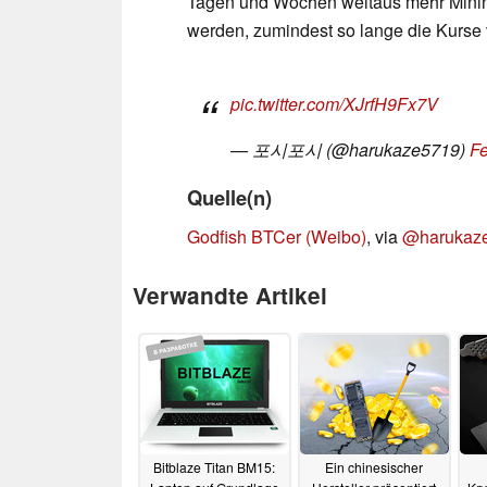
Tagen und Wochen weitaus mehr Mining
werden, zumindest so lange die Kurse 
pic.twitter.com/XJrfH9Fx7V
— 포시포시 (@harukaze5719)
Fe
Quelle(n)
Godfish BTCer (Weibo)
, via
@harukaze5
Verwandte Artikel
Bitblaze Titan BM15:
Ein chinesischer