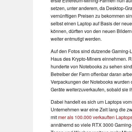
erste Ethereum-Mining-Farmen nun au
setzen, unter anderem, da Desktop-Gra
vernünftigen Preisen zu bekommen sind
selbst einen Laptop auf Basis der neu
können, dürften von den neuen Bilder
weiter entmutigt werden.
Auf den Fotos sind dutzende Gaming-La
Haus des Krypto-Miners einnehmen. Ric
hunderte von Notebooks zu sehen sind,
Betreiber der Farm offenbar daran arb
Verpackungen der Notebooks wurden dab
Geräte weiterzuverkaufen, sobald sie i
Dabei handelt es sich um Laptops vom
Unternehmen war eine Zeit lang die zw
mit
mer als 100.000 verkauften Laptop
annähernd so viele RTX 3000 Gaming-L