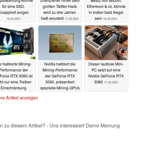
ptowährung könnte
Drahtzieher hinter dem
Besitz von Bitcoin,
für eine SSD-
großen Twitter-Hack
Ethereum & co. könnte
Knappheit sorgen
wird zu drei Jahren
in Indien bald illegal
Haft verurteilt
sein
19.04.2021
17.03.2021
16.03.2021
e halbierte Mining-
Nvidia halbiert die
Dieser lautlose Mini-
Performance der
Mining-Performance
PC setzt auf eine
Force RTX 3060 ist
der GeForce RTX
Nvidia GeForce RTX
ht nur eine Treiber-
3060, präsentiert
3080
17.02.2021
Einschränkung
spezielle Mining-GPUs
19.02.2021
18.02.2021
re Artikel anzeigen
n zu diesem Artikel? - Uns interessiert Deine Meinung