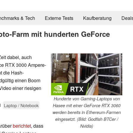
nchmarks & Tech
Externe Tests
Kaufberatung
Deal
pto-Farm mit hunderten GeForce
eit dabei, auch
rce RTX 3000 Ampere-
t die Hash-
dgültig einen Boom
Video einer riesigen
Hunderte von Gaming-Laptops von
1
Laptop / Notebook
Hasee mit einer GeForce RTX 3060
werden bereits in Ethereum-Farmen
eingesetzt. (Bild: Godfish BTCer /
arüber
berichtet
, dass
Nvidia)