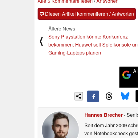
Alle 5 Kommentare lesen
/
Antworten
Diesen Artikel kommentieren / Antworten
Ältere News
Sony Playstation könnte Konkurrenz
⟨
bekommen: Huawei soll Spielkonsole u
Gaming-Laptops planen
Al
Hannes Brecher
- Seni
Seit dem Jahr 2009 schre
von Notebookcheck gest