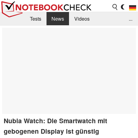
Tests
News
Videos
...
Benchmarks & Tech
Externe Tests
Kaufberatung
Deals
Suche
Jobs
Forum
Nubia Watch: Die Smartwatch mit
gebogenen Display ist günstig