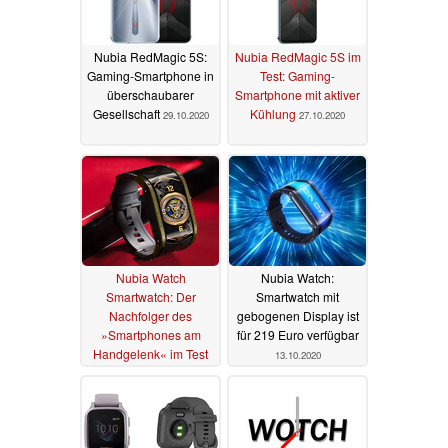
Nubia RedMagic 5S:
Nubia RedMagic 5S im
Gaming-Smartphone in
Test: Gaming-
überschaubarer
Smartphone mit aktiver
Gesellschaft
Kühlung
29.10.2020
27.10.2020
Nubia Watch
Nubia Watch:
Smartwatch: Der
Smartwatch mit
Nachfolger des
gebogenen Display ist
»Smartphones am
für 219 Euro verfügbar
Handgelenk« im Test
13.10.2020
20.10.2020