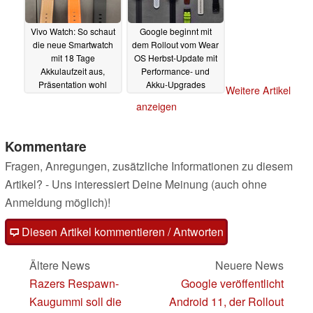
Vivo Watch: So schaut
Google beginnt mit
die neue Smartwatch
dem Rollout vom Wear
mit 18 Tage
OS Herbst-Update mit
Akkulaufzeit aus,
Performance- und
Präsentation wohl
Akku-Upgrades
Weitere Artikel
noch diesen Monat
09.09.2020
anzeigen
10.09.2020
Kommentare
Fragen, Anregungen, zusätzliche Informationen zu diesem
Artikel? - Uns interessiert Deine Meinung (auch ohne
Anmeldung möglich)!
Diesen Artikel kommentieren / Antworten
Ältere News
Neuere News
Razers Respawn-
Google veröffentlicht
Kaugummi soll die
Android 11, der Rollout