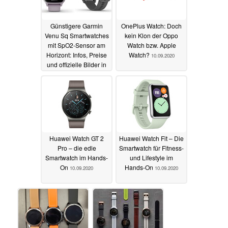
Günstigere Garmin
OnePlus Watch: Doch
Venu Sq Smartwatches
kein Klon der Oppo
mit SpO2-Sensor am
Watch bzw. Apple
Horizont: Infos, Preise
Watch?
10.09.2020
und offizielle Bilder in
drei Farben geleakt
13.09.2020
Huawei Watch GT 2
Huawei Watch Fit – Die
Pro – die edle
Smartwatch für Fitness-
Smartwatch im Hands-
und Lifestyle im
On
Hands-On
10.09.2020
10.09.2020