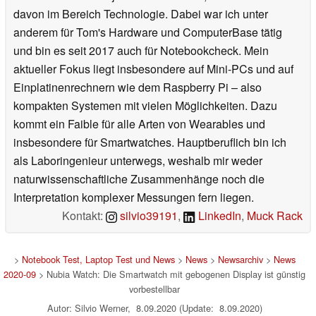
davon im Bereich Technologie. Dabei war ich unter
anderem für Tom's Hardware und ComputerBase tätig
und bin es seit 2017 auch für Notebookcheck. Mein
aktueller Fokus liegt insbesondere auf Mini-PCs und auf
Einplatinenrechnern wie dem Raspberry Pi – also
kompakten Systemen mit vielen Möglichkeiten. Dazu
kommt ein Faible für alle Arten von Wearables und
insbesondere für Smartwatches. Hauptberuflich bin ich
als Laboringenieur unterwegs, weshalb mir weder
naturwissenschaftliche Zusammenhänge noch die
Interpretation komplexer Messungen fern liegen.
Kontakt:
silvio39191
,
LinkedIn
,
Muck Rack
>
Notebook Test, Laptop Test und News
>
News
>
Newsarchiv
>
News
2020-09
> Nubia Watch: Die Smartwatch mit gebogenen Display ist günstig
vorbestellbar
Autor: Silvio Werner, 8.09.2020 (Update: 8.09.2020)