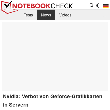
Tests
News
Videos
...
Benchmarks & Tech
Externe Tests
Kaufberatung
Deals
Suche
Jobs
Forum
Nvidia: Verbot von Geforce-Grafikkarten
in Servern