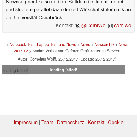
Newssegment zu schreiben. Seitdem bin ich mit dabei
und studiere parallel dazu derzeit Wirtschaftsinformatik an
der Universität Osnabrück.
Kontakt:
@CorniWo
,
corniwo
>
Notebook Test, Laptop Test und News
>
News
>
Newsarchiv
>
News
2017-12
> Nvidia: Verbot von Geforce-Grafikkarten in Servern
Autor: Cornelius Wolff, 26.12.2017 (Update: 26.12.2017)
loading failed!
loading failed!
Impressum
|
Team
|
Datenschutz
|
Kontakt
|
Cookie
Einstellungen
| 07.08.2026 00:54