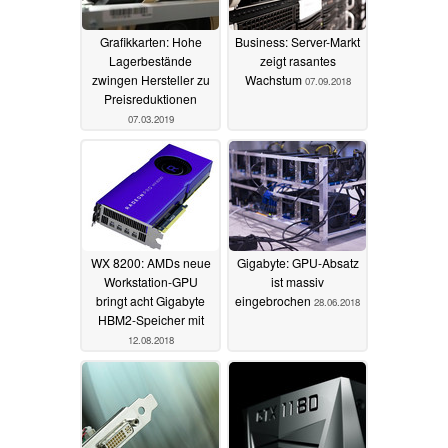
Grafikkarten: Hohe
Business: Server-Markt
Lagerbestände
zeigt rasantes
zwingen Hersteller zu
Wachstum
07.09.2018
Preisreduktionen
07.03.2019
WX 8200: AMDs neue
Gigabyte: GPU-Absatz
Workstation-GPU
ist massiv
bringt acht Gigabyte
eingebrochen
28.06.2018
HBM2-Speicher mit
12.08.2018