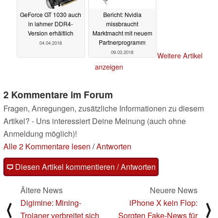
GeForce GT 1030 auch
Bericht: Nvidia
in lahmer DDR4-
missbraucht
Version erhältlich
Marktmacht mit neuem
Partnerprogramm
04.04.2018
09.03.2018
Weitere Artikel
anzeigen
2 Kommentare im Forum
Fragen, Anregungen, zusätzliche Informationen zu diesem
Artikel? - Uns interessiert Deine Meinung (auch ohne
Anmeldung möglich)!
Alle 2 Kommentare lesen
/
Antworten
Diesen Artikel kommentieren / Antworten
Ältere News
Neuere News
Digimine: Mining-
iPhone X kein Flop:
⟨
⟩
Trojaner verbreitet sich
Sorgten Fake-News für