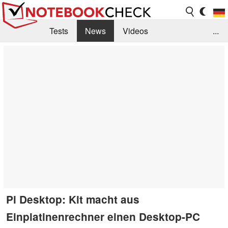
Tests
News
Videos
...
Benchmarks & Tech
Externe Tests
Kaufberatung
Deals
Suche
Jobs
Forum
Pi Desktop: Kit macht aus
Einplatinenrechner einen Desktop-PC