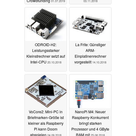
Crowdfunding
01.07.2019
03.11.2018
ODROID-H2:
La Frite: Günstiger
Leistungsstarker
ARM-
Kleinstrechner setzt auf
Einplatinenrechner
Intel-CPU
vorgestellt
20.10.2018
14.10.2018
VoCore2: Mini-PC in
NanoPi M4: Neuer
Briefmarken-Größe ist
Raspberry-Konkurrent
kleiner als Raspberry
bringt starken
Pi kann Doom
Prozessor und 4 GByte
abspielen
RAM mit
04.09.2018
25.08.2018