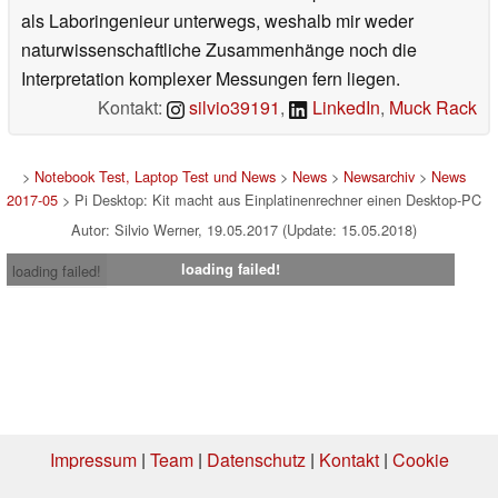
als Laboringenieur unterwegs, weshalb mir weder
naturwissenschaftliche Zusammenhänge noch die
Interpretation komplexer Messungen fern liegen.
Kontakt:
silvio39191
,
LinkedIn
,
Muck Rack
>
Notebook Test, Laptop Test und News
>
News
>
Newsarchiv
>
News
2017-05
> Pi Desktop: Kit macht aus Einplatinenrechner einen Desktop-PC
Autor: Silvio Werner, 19.05.2017 (Update: 15.05.2018)
loading failed!
loading failed!
Impressum
|
Team
|
Datenschutz
|
Kontakt
|
Cookie
Einstellungen
| 09.08.2026 04:50