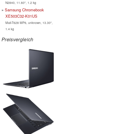
N2840, 11.60", 1.2 kg
Samsung Chromebook
XE503C32-K01US
Mali-T628 MP6, unknown, 13.30",
1.4 kg
Preisvergleich