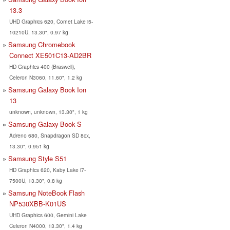
13.3
UHD Graphics 620, Comet Lake i5-
10210U, 13.30", 0.97 kg
Samsung Chromebook
Connect XE501C13-AD2BR
HD Graphics 400 (Braswell),
Celeron N3060, 11.60", 1.2 kg
Samsung Galaxy Book Ion
13
unknown, unknown, 13.30", 1 kg
Samsung Galaxy Book S
Adreno 680, Snapdragon SD 8cx,
13.30", 0.951 kg
Samsung Style S51
HD Graphics 620, Kaby Lake i7-
7500U, 13.30", 0.8 kg
Samsung NoteBook Flash
NP530XBB-K01US
UHD Graphics 600, Gemini Lake
Celeron N4000, 13.30", 1.4 kg