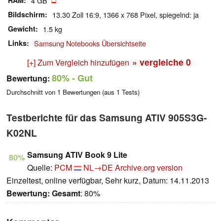
RAM
4 GB
Bildschirm
13.30 Zoll 16:9, 1366 x 768 Pixel, spiegelnd: ja
Gewicht
1.5 kg
Links
Samsung Notebooks Übersichtseite
» vergleiche
0
[+] Zum Vergleich hinzufügen
80%
- Gut
Bewertung:
Durchschnitt von
1
Bewertungen (aus
1
Tests)
Testberichte für das Samsung ATIV 905S3G-
K02NL
Samsung ATIV Book 9 Lite
80%
Quelle:
PCM
NL→DE
Archive.org version
Einzeltest, online verfügbar, Sehr kurz, Datum: 14.11.2013
Bewertung:
Gesamt
: 80%