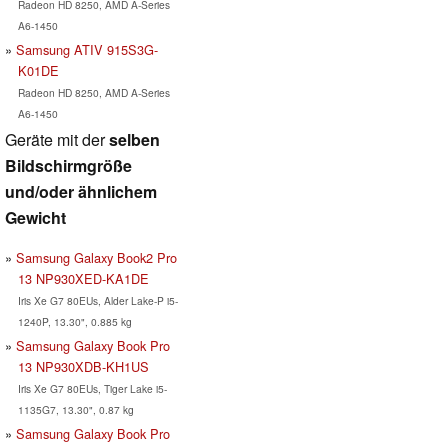
Radeon HD 8250, AMD A-Series
A6-1450
Samsung ATIV 915S3G-
K01DE
Radeon HD 8250, AMD A-Series
A6-1450
Geräte mit der
selben
Bildschirmgröße
und/oder ähnlichem
Gewicht
Samsung Galaxy Book2 Pro
13 NP930XED-KA1DE
Iris Xe G7 80EUs, Alder Lake-P i5-
1240P, 13.30", 0.885 kg
Samsung Galaxy Book Pro
13 NP930XDB-KH1US
Iris Xe G7 80EUs, Tiger Lake i5-
1135G7, 13.30", 0.87 kg
Samsung Galaxy Book Pro