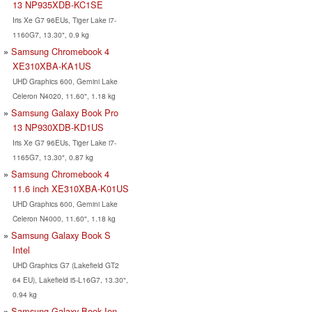
13 ‎NP935XDB-KC1SE
Iris Xe G7 96EUs, Tiger Lake i7-
1160G7, 13.30", 0.9 kg
Samsung Chromebook 4
XE310XBA-KA1US
UHD Graphics 600, Gemini Lake
Celeron N4020, 11.60", 1.18 kg
Samsung Galaxy Book Pro
13 NP930XDB-KD1US
Iris Xe G7 96EUs, Tiger Lake i7-
1165G7, 13.30", 0.87 kg
Samsung Chromebook 4
11.6 inch XE310XBA-K01US
UHD Graphics 600, Gemini Lake
Celeron N4000, 11.60", 1.18 kg
Samsung Galaxy Book S
Intel
UHD Graphics G7 (Lakefield GT2
64 EU), Lakefield i5-L16G7, 13.30",
0.94 kg
Samsung Galaxy Book Ion