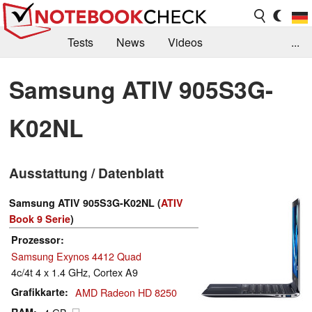
Tests
News
Videos
...
Benchmarks & Tech
Externe Tests
Samsung ATIV 905S3G-
Kaufberatung
Deals
Suche
Jobs
K02NL
Forum
Ausstattung / Datenblatt
Samsung ATIV 905S3G-K02NL (
ATIV
Book 9 Serie
)
Prozessor
Samsung Exynos 4412 Quad
4c/4t 4 x 1.4 GHz, Cortex A9
Grafikkarte
AMD Radeon HD 8250