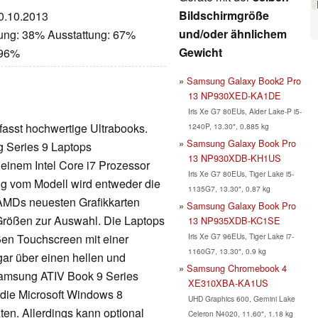
Bildschirmgröße
30.10.2013
und/oder ähnlichem
tung: 38% Ausstattung: 67%
Gewicht
 96%
Samsung Galaxy Book2 Pro
13 NP930XED-KA1DE
Iris Xe G7 80EUs, Alder Lake-P i5-
asst hochwertige Ultrabooks.
1240P, 13.30", 0.885 kg
Samsung Galaxy Book Pro
 Series 9 Laptops
13 NP930XDB-KH1US
 einem Intel Core i7 Prozessor
Iris Xe G7 80EUs, Tiger Lake i5-
 vom Modell wird entweder die
1135G7, 13.30", 0.87 kg
n AMDs neuesten Grafikkarten
Samsung Galaxy Book Pro
rößen zur Auswahl. Die Laptops
13 ‎NP935XDB-KC1SE
Iris Xe G7 96EUs, Tiger Lake i7-
ßen Touchscreen mit einer
1160G7, 13.30", 0.9 kg
gar über einen hellen und
Samsung Chromebook 4
Samsung ATIV Book 9 Series
XE310XBA-KA1US
 die Microsoft Windows 8
UHD Graphics 600, Gemini Lake
ten. Allerdings kann optional
Celeron N4020, 11.60", 1.18 kg