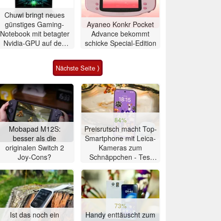
Chuwi bringt neues
günstiges Gaming-
Ayaneo Konkr Pocket
Notebook mit betagter
Advance bekommt
Nvidia-GPU auf den
schicke Special-Edition
Markt
Nächste Seite ⟩
84%
Mobapad M12S:
Preisrutsch macht Top-
besser als die
Smartphone mit Leica-
originalen Switch 2
Kameras zum
Joy-Cons?
Schnäppchen - Test
Xiaomi 17T
73%
Ist das noch ein
Handy enttäuscht zum