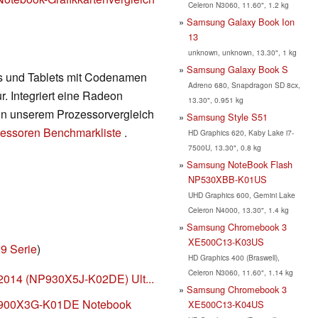
Celeron N3060, 11.60", 1.2 kg
Samsung Galaxy Book Ion
13
unknown, unknown, 13.30", 1 kg
Samsung Galaxy Book S
s und Tablets mit Codenamen
Adreno 680, Snapdragon SD 8cx,
r. Integriert eine Radeon
13.30", 0.951 kg
 in unserem Prozessorvergleich
Samsung Style S51
essoren Benchmarkliste
.
HD Graphics 620, Kaby Lake i7-
7500U, 13.30", 0.8 kg
Samsung NoteBook Flash
NP530XBB-K01US
UHD Graphics 600, Gemini Lake
Celeron N4000, 13.30", 1.4 kg
Samsung Chromebook 3
XE500C13-K03US
9 Serie
)
HD Graphics 400 (Braswell),
Celeron N3060, 11.60", 1.14 kg
2014 (NP930X5J-K02DE) Ult...
Samsung Chromebook 3
9 900X3G-K01DE Notebook
XE500C13-K04US