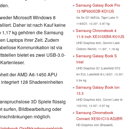
rden.
Samsung Galaxy Book Pro
13 NP930XDB-KD1US
tweder Microsoft Windows 8
Iris Xe G7 96EUs, Tiger Lake i7-
1165G7, 13.30", 0.87 kg
lliert. Daher ist nach Kauf keine
Samsung Chromebook 4
ab 1,17 kg gehören die Samsung
11.6 inch XE310XBA-K01US
ten Laptops ihrer Zeit. Zudem
UHD Graphics 600, Gemini Lake
Kabellose Kommunikation ist via
Celeron N4000, 11.60", 1.18 kg
tstellen bietet es zwei USB-3.0-
Samsung Galaxy Book S
Intel
Kartenleser.
UHD Graphics G7 (Lakefield GT2
keinheit der AMD A6-1450 APU
64 EU), Lakefield i5-L16G7, 13.30",
0.94 kg
 integriert 128 Shadereinheiten
Samsung Galaxy Book Ion
13.3
UHD Graphics 620, Comet Lake i5-
 anspruchslose 3D Spiele flüssig
10210U, 13.30", 0.97 kg
t surfen, Bildbearbeitung oder
Samsung Chromebook
Einschränkungen möglich.
Connect XE501C13-AD2BR
HD Graphics 400 (Braswell),
Notebook-Grafikkartenvergleich