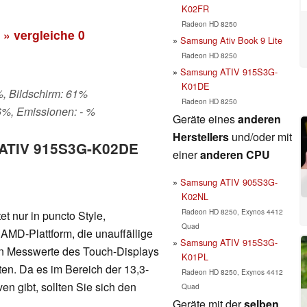
K02FR
Radeon HD 8250
» vergleiche
0
Samsung Ativ Book 9 Lite
Radeon HD 8250
Samsung ATIV 915S3G-
K01DE
%, Bildschirm: 61%
Radeon HD 8250
6%, Emissionen: - %
Geräte eines
anderen
Herstellers
und/oder mit
g ATIV 915S3G-K02DE
einer
anderen CPU
Samsung ATIV 905S3G-
K02NL
Radeon HD 8250, Exynos 4412
 nur in puncto Style,
Quad
AMD-Plattform, die unauffällige
Samsung ATIV 915S3G-
en Messwerte des Touch-Displays
K01PL
en. Da es im Bereich der 13,3-
Radeon HD 8250, Exynos 4412
n gibt, sollten Sie sich den
Quad
Geräte mit der
selben