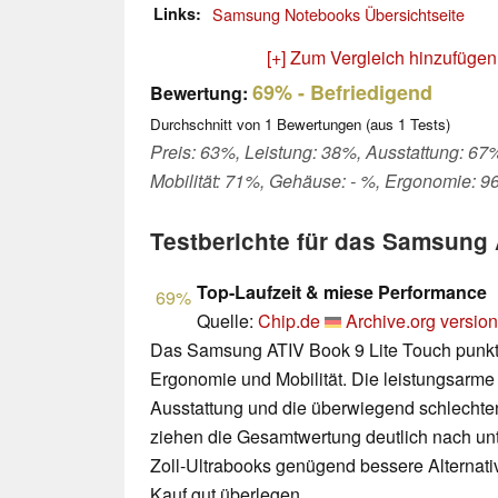
Links
Samsung Notebooks Übersichtseite
[+] Zum Vergleich hinzufügen
69%
- Befriedigend
Bewertung:
Durchschnitt von
1
Bewertungen (aus
1
Tests)
Preis: 63%, Leistung: 38%, Ausstattung: 67
Mobilität: 71%, Gehäuse: - %, Ergonomie: 9
Testberichte für das Samsun
Top-Laufzeit & miese Performance
69%
Quelle:
Chip.de
Archive.org version
Das Samsung ATIV Book 9 Lite Touch punktet
Ergonomie und Mobilität. Die leistungsarme 
Ausstattung und die überwiegend schlecht
ziehen die Gesamtwertung deutlich nach unt
Zoll-Ultrabooks genügend bessere Alternative
Kauf gut überlegen.