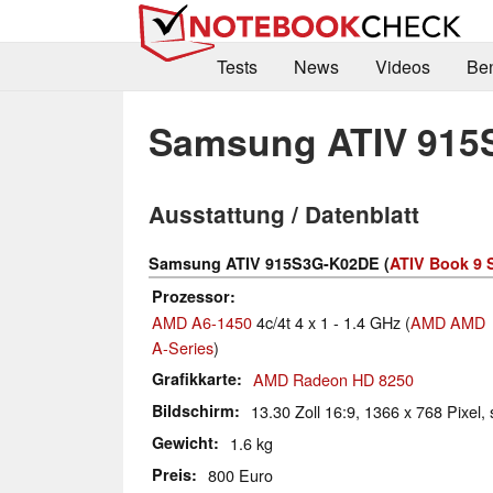
Tests
News
Videos
Be
Samsung ATIV 915
Ausstattung / Datenblatt
Samsung ATIV 915S3G-K02DE (
ATIV Book 9 
Prozessor
AMD A6-1450
4c/4t 4 x 1 - 1.4 GHz (
AMD AMD
A-Series
)
Grafikkarte
AMD Radeon HD 8250
Bildschirm
13.30 Zoll 16:9, 1366 x 768 Pixel, 
Gewicht
1.6 kg
Preis
800 Euro