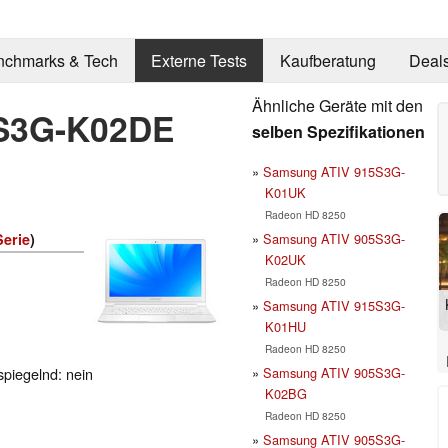
nchmarks & Tech
Externe Tests
Kaufberatung
Deal
Ähnliche Geräte mit den
S3G-K02DE
selben Spezifikationen
Samsung ATIV 915S3G-
K01UK
Radeon HD 8250
Samsung ATIV 905S3G-
Serie
)
K02UK
Radeon HD 8250
Samsung ATIV 915S3G-
K01HU
Radeon HD 8250
Samsung ATIV 905S3G-
spiegelnd: nein
K02BG
Radeon HD 8250
Samsung ATIV 905S3G-