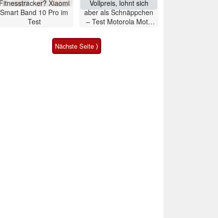
Fitnesstracker? Xiaomi
Vollpreis, lohnt sich
Smart Band 10 Pro im
aber als Schnäppchen
Test
– Test Motorola Moto
G47 Smartphone
Nächste Seite ⟩