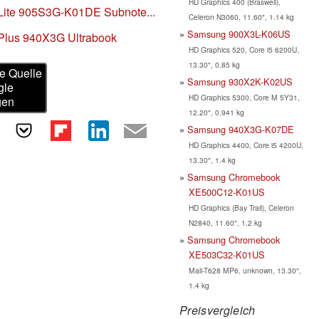
HD Graphics 400 (Braswell),
Lite 905S3G-K01DE Subnote...
Celeron N3060, 11.60", 1.14 kg
Samsung 900X3L-K06US
Plus 940X3G Ultrabook
HD Graphics 520, Core i5 6200U,
13.30", 0.85 kg
e Quelle
Samsung 930X2K-K02US
gle
HD Graphics 5300, Core M 5Y31,
gen
12.20", 0.941 kg
Samsung 940X3G-K07DE
HD Graphics 4400, Core i5 4200U,
13.30", 1.4 kg
Samsung Chromebook
XE500C12-K01US
HD Graphics (Bay Trail), Celeron
N2840, 11.60", 1.2 kg
Samsung Chromebook
XE503C32-K01US
Mali-T628 MP6, unknown, 13.30",
1.4 kg
Preisvergleich