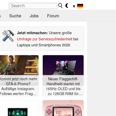
▼
s
Suche
Jobs
Forum
Unsere große
Jetzt mitmachen:
Umfrage zur Servicezufriedenheit
bei
Laptops und Smartphones 2026
Kommt jetzt noch mehr
Neuer Flaggschiff-
GTA-6-Promo?
Handheld startet mit
Auffällige Instagram-
165Hz-OLED und bis
Follows werfen Fragen
zu 128GB RAM für
auf
sehr viel Geld