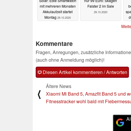
Solar: Edle Smartwatch
nur 99 Euro: Skagen
mit mehreren Monaten
Falster 2 im Sale
b
Akkulaufzeit startet
spa
29.10.2020
Montag
d
29.10.2020
Weite
Kommentare
Fragen, Anregungen, zusätzliche Informatione
(auch ohne Anmeldung möglich)!
Diesen Artikel kommentieren / Antworten
Ältere News
⟨
Xiaomi Mi Band 5, Amazfit Band 5 und w
Fitnesstracker wohl bald mit Fiebermess
Al