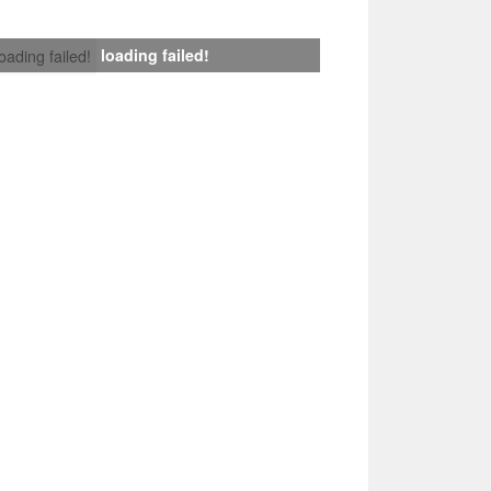
loading failed!
loading failed!