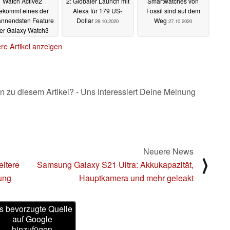
Watch Active2
2: Globaler Launch mit
Smartwatches von
ekommt eines der
Alexa für 179 US-
Fossil sind auf dem
nnendsten Feature
Dollar
Weg
28.10.2020
27.10.2020
er Galaxy Watch3
28.10.2020
re Artikel anzeigen
n zu diesem Artikel? - Uns interessiert Deine Meinung
Neuere News
⟩
eitere
Samsung Galaxy S21 Ultra: Akkukapazität,
ung
Hauptkamera und mehr geleakt
s bevorzugte Quelle
auf Google
hinzufügen