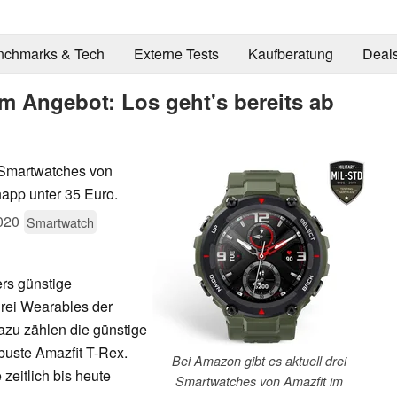
nchmarks & Tech
Externe Tests
Kaufberatung
Deal
m Angebot: Los geht's bereits ab
 Smartwatches von
napp unter 35 Euro.
020
Smartwatch
rs günstige
rei Wearables der
Dazu zählen die günstige
buste Amazfit T-Rex.
Bei Amazon gibt es aktuell drei
zeitlich bis heute
Smartwatches von Amazfit im