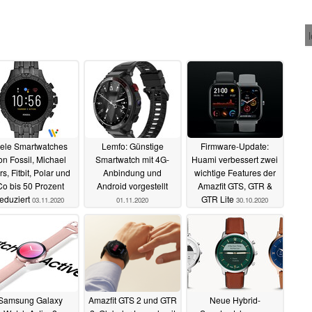
iele Smartwatches
Lemfo: Günstige
Firmware-Update:
on Fossil, Michael
Smartwatch mit 4G-
Huami verbessert zwei
rs, Fitbit, Polar und
Anbindung und
wichtige Features der
Co bis 50 Prozent
Android vorgestellt
Amazfit GTS, GTR &
reduziert
GTR Lite
03.11.2020
01.11.2020
30.10.2020
Samsung Galaxy
Amazfit GTS 2 und GTR
Neue Hybrid-