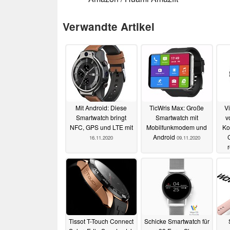
Verwandte Artikel
Mit Android: Diese
TicWris Max: Große
V
Smartwatch bringt
Smartwatch mit
v
NFC, GPS und LTE mit
Mobilfunkmodem und
Ko
Android
16.11.2020
09.11.2020
Tissot T-Touch Connect
Schicke Smartwatch für