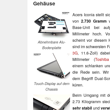
Gehäuse
Acers Iconia stellt s
von
2.730 Gramm
v
Base-Unit bei auf
Millimeter hoch. V
scheint vor diesem H
Abnehmbare Alu-
sind im schwersten F
Bodenplatte
3G
, 11.6-Zoll) dab
Millimeter (
Toshib
einem schlanken und
die Rede sein. Wir
dem Begriff Dual-S
Touch-Display auf dem
küren.
Chassis
Beim Umgang mit de
2.73 Kilogramm stec
sehr stabil
und
verw