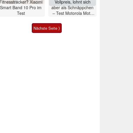
Fitnesstracker? Xiaomi
Vollpreis, lohnt sich
Smart Band 10 Pro im
aber als Schnäppchen
Test
– Test Motorola Moto
G47 Smartphone
Nächste Seite ⟩