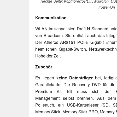
Rechte Seite: Kopfhörer/SPDIF, Mikrofon, US
Power-On
Kommunikation
WLAN im schnellsten Draft-N Standard unter
von Broadcom. Sie enthält auch das integr
Der Atheros AR8151 PCI-E Gigabit Etherne
heimischen Gigabit-Switch. Netzwerktechni
Höhe der Zeit.
Zubehör
Es liegen
keine Datenträger
bei, ledigl
Garantiekarte. Die Recovery DVD für d
Premium 64 Bit muss sich der K
Management selbst brennen. Aus dem K
Poliertuch, ein USB-Kartenleser (SD,
Memory Stick, Memory Stick PRO, Memory 