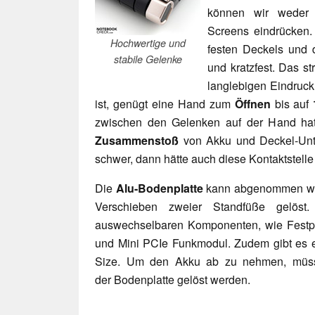
können wir weder 
Screens eindrücken.
Hochwertige und
festen Deckels und 
stabile Gelenke
und kratzfest. Das s
langlebigen Eindruck
ist, genügt eine Hand zum
Öffnen
bis auf
zwischen den Gelenken auf der Hand hat
Zusammenstoß
von Akku und Deckel-Unt
schwer, dann hätte auch diese Kontaktstel
Die
Alu-Bodenplatte
kann abgenommen werd
Verschieben zweier Standfüße gelöst.
auswechselbaren Komponenten, wie Festpla
und Mini PCIe Funkmodul. Zudem gibt es e
Size. Um den Akku ab zu nehmen, müsse
der Bodenplatte gelöst werden.