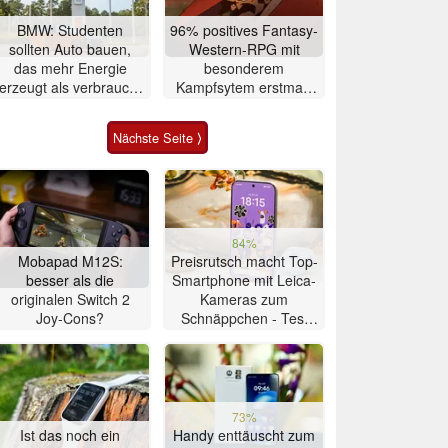
BMW: Studenten
96% positives Fantasy-
sollten Auto bauen,
Western-RPG mit
das mehr Energie
besonderem
erzeugt als verbraucht
Kampfsytem erstmals
– zwei Jahre später ist
rund 7 Euro auf Steam
es gelungen
Nächste Seite ⟩
84%
Mobapad M12S:
Preisrutsch macht Top-
besser als die
Smartphone mit Leica-
originalen Switch 2
Kameras zum
Joy-Cons?
Schnäppchen - Test
Xiaomi 17T
73%
Ist das noch ein
Handy enttäuscht zum