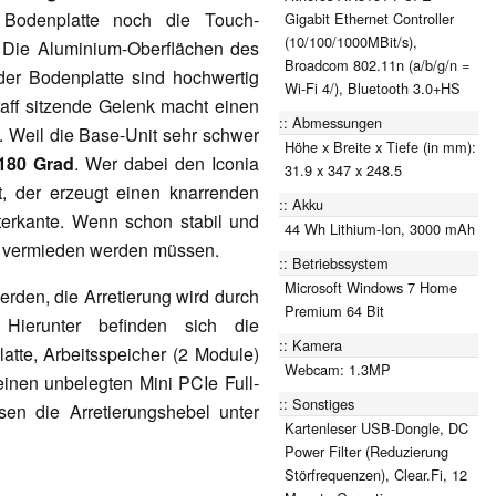
Bodenplatte noch die Touch-
Gigabit Ethernet Controller
(10/100/1000MBit/s),
 Die Aluminium-Oberflächen des
Broadcom 802.11n (a/b/g/n =
der Bodenplatte sind hochwertig
Wi-Fi 4/), Bluetooth 3.0+HS
traff sitzende Gelenk macht einen
Abmessungen
. Weil die Base-Unit sehr schwer
Höhe x Breite x Tiefe (in mm):
180 Grad
. Wer dabei den Iconia
31.9 x 347 x 248.5
, der erzeugt einen knarrenden
Akku
erkante. Wenn schon stabil und
44 Wh Lithium-Ion, 3000 mAh
le vermieden werden müssen.
Betriebssystem
Microsoft Windows 7 Home
en, die Arretierung wird durch
Premium 64 Bit
 Hierunter befinden sich die
Kamera
tte, Arbeitsspeicher (2 Module)
Webcam: 1.3MP
inen unbelegten Mini PCIe Full-
Sonstiges
n die Arretierungshebel unter
Kartenleser USB-Dongle, DC
Power Filter (Reduzierung
Störfrequenzen), Clear.Fi, 12