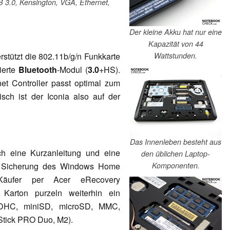
B 3.0, Kensington, VGA, Ethernet,
Der kleine Akku hat nur eine
Kapazität von 44
Wattstunden.
stützt die 802.11b/g/n Funkkarte
ierte
Bluetooth
-Modul (
3.0
+HS).
t Controller passt optimal zum
sch ist der Iconia also auf der
Das Innenleben besteht aus
ich eine Kurzanleitung und eine
den üblichen Laptop-
Komponenten.
ie Sicherung des Windows Home
äufer per Acer eRecovery
arton purzeln weiterhin ein
 SDHC, miniSD, microSD, MMC,
Stick PRO Duo, M2).