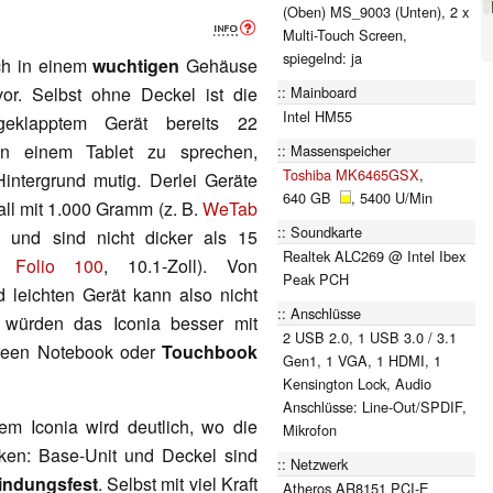
(Oben) MS_9003 (Unten), 2 x
Multi-Touch Screen,
spiegelnd: ja
ich in einem
wuchtigen
Gehäuse
Mainboard
or. Selbst ohne Deckel ist die
Intel HM55
geklapptem Gerät bereits 22
on einem Tablet zu sprechen,
Massenspeicher
Toshiba MK6465GSX
,
intergrund mutig. Derlei Geräte
640 GB
, 5400 U/Min
all mit 1.000 Gramm (z. B.
WeTab
Soundkarte
ei und sind nicht dicker als 15
Realtek ALC269 @ Intel Ibex
a Folio 100
, 10.1-Zoll). Von
Peak PCH
 leichten Gerät kann also nicht
Anschlüsse
 würden das Iconia besser mit
2 USB 2.0, 1 USB 3.0 / 3.1
creen Notebook oder
Touchbook
Gen1, 1 VGA, 1 HDMI, 1
Kensington Lock, Audio
Anschlüsse: Line-Out/SPDIF,
m Iconia wird deutlich, wo die
Mikrofon
ken: Base-Unit und Deckel sind
Netzwerk
indungsfest
. Selbst mit viel Kraft
Atheros AR8151 PCI-E