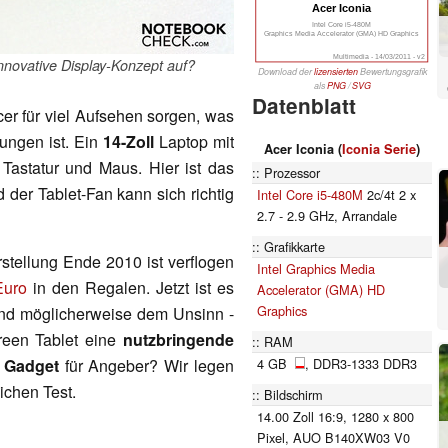
Acer Iconia
Intel Core i5-480M
Graphics Media Accelerator (GMA) HD Graphics
Multimedia - 14/03/2011 - v2
nnovative Display-Konzept auf?
Download der
lizensierten
Bewertungsgrafik
als
PNG
/
SVG
Datenblatt
cer für viel Aufsehen sorgen, was
ungen ist. Ein
14-Zoll
Laptop mit
Acer Iconia (
Iconia Serie
)
Tastatur und Maus. Hier ist das
Prozessor
der Tablet-Fan kann sich richtig
Intel Core i5-480M
2c/4t 2 x
2.7 - 2.9 GHz, Arrandale
Grafikkarte
rstellung Ende 2010 ist verflogen
Intel Graphics Media
Euro
in den Regalen. Jetzt ist es
Accelerator (GMA) HD
Graphics
und möglicherweise dem Unsinn -
creen Tablet eine
nutzbringende
RAM
4 GB
, DDR3-1333 DDR3
s
Gadget
für Angeber? Wir legen
ichen Test.
Bildschirm
14.00 Zoll 16:9, 1280 x 800
Pixel, AUO B140XW03 V0