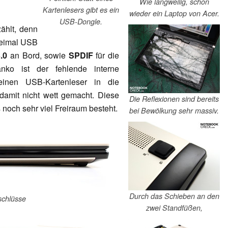
Wie langweilig, schon
Kartenlesers gibt es ein
wieder ein Laptop von Acer.
USB-Dongle.
ählt, denn
reimal USB
.0
an Bord, sowie
SPDIF
für die
nko ist der fehlende interne
 einen USB-Kartenleser in die
damit nicht wett gemacht. Diese
Die Reflexionen sind bereits
s noch sehr viel Freiraum besteht.
bei Bewölkung sehr massiv.
Durch das Schieben an den
schlüsse
zwei Standfüßen,