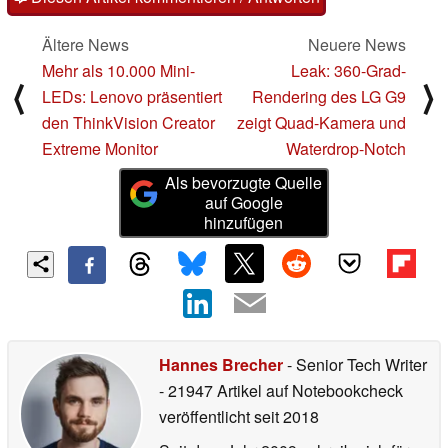
Ältere News
Neuere News
Mehr als 10.000 Mini-
Leak: 360-Grad-
⟨
⟩
LEDs: Lenovo präsentiert
Rendering des LG G9
den ThinkVision Creator
zeigt Quad-Kamera und
Extreme Monitor
Waterdrop-Notch
Als bevorzugte Quelle
auf Google
hinzufügen
Hannes Brecher
- Senior Tech Writer
- 21947 Artikel auf Notebookcheck
veröffentlicht
seit 2018