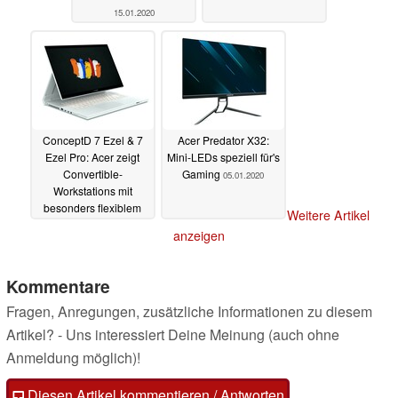
15.01.2020
ConceptD 7 Ezel & 7
Acer Predator X32:
Ezel Pro: Acer zeigt
Mini-LEDs speziell für's
Convertible-
Gaming
05.01.2020
Workstations mit
besonders flexiblem
Weitere Artikel
Scharnier
05.01.2020
anzeigen
Kommentare
Fragen, Anregungen, zusätzliche Informationen zu diesem
Artikel? - Uns interessiert Deine Meinung (auch ohne
Anmeldung möglich)!
Diesen Artikel kommentieren / Antworten