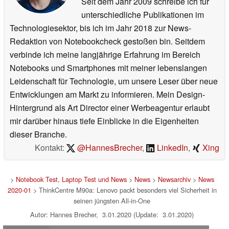
Seit dem Jahr 2009 schreibe ich für
unterschiedliche Publikationen im
Technologiesektor, bis ich im Jahr 2018 zur News-
Redaktion von Notebookcheck gestoßen bin. Seitdem
verbinde ich meine langjährige Erfahrung im Bereich
Notebooks und Smartphones mit meiner lebenslangen
Leidenschaft für Technologie, um unsere Leser über neue
Entwicklungen am Markt zu informieren. Mein Design-
Hintergrund als Art Director einer Werbeagentur erlaubt
mir darüber hinaus tiefe Einblicke in die Eigenheiten
dieser Branche.
Kontakt:
@HannesBrecher
,
LinkedIn
,
Xing
>
Notebook Test, Laptop Test und News
>
News
>
Newsarchiv
>
News
2020-01
> ThinkCentre M90a: Lenovo packt besonders viel Sicherheit in
seinen jüngsten All-in-One
Autor: Hannes Brecher, 3.01.2020 (Update: 3.01.2020)