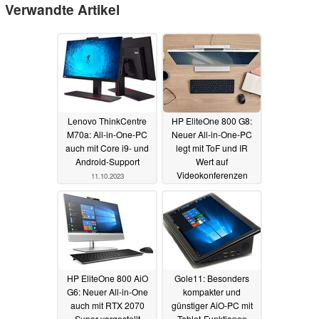
Verwandte Artikel
Lenovo ThinkCentre
HP EliteOne 800 G8:
M70a: All-in-One-PC
Neuer All-in-One-PC
auch mit Core i9- und
legt mit ToF und IR
Android-Support
Wert auf
Videokonferenzen
11.10.2023
07.05.2021
HP EliteOne 800 AiO
Gole11: Besonders
G6: Neuer All-in-One
kompakter und
auch mit RTX 2070
günstiger AiO-PC mit
Super vorgestellt
Tablet-Funktionen