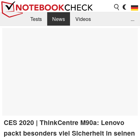
Tests
News
Videos
...
Benchmarks & Tech
Externe Tests
Kaufberatung
Deals
Suche
Jobs
Forum
CES 2020 | ThinkCentre M90a: Lenovo
packt besonders viel Sicherheit in seinen