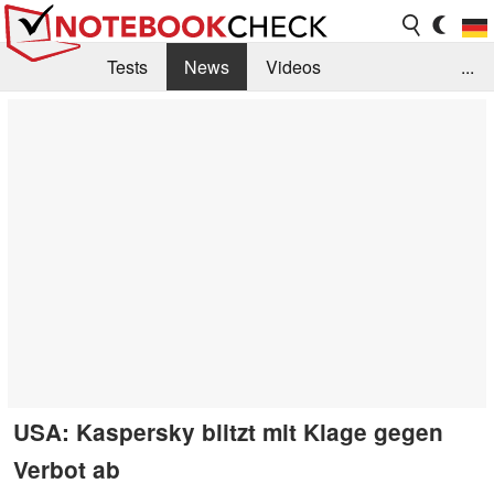
Tests
News
Videos
...
Benchmarks & Tech
Externe Tests
Kaufberatung
Deals
Suche
Jobs
Forum
USA: Kaspersky blitzt mit Klage gegen
Verbot ab