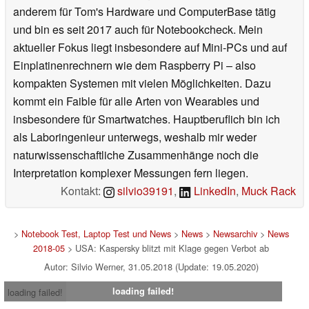
anderem für Tom's Hardware und ComputerBase tätig
und bin es seit 2017 auch für Notebookcheck. Mein
aktueller Fokus liegt insbesondere auf Mini-PCs und auf
Einplatinenrechnern wie dem Raspberry Pi – also
kompakten Systemen mit vielen Möglichkeiten. Dazu
kommt ein Faible für alle Arten von Wearables und
insbesondere für Smartwatches. Hauptberuflich bin ich
als Laboringenieur unterwegs, weshalb mir weder
naturwissenschaftliche Zusammenhänge noch die
Interpretation komplexer Messungen fern liegen.
Kontakt:
silvio39191
,
LinkedIn
,
Muck Rack
>
Notebook Test, Laptop Test und News
>
News
>
Newsarchiv
>
News
2018-05
> USA: Kaspersky blitzt mit Klage gegen Verbot ab
Autor: Silvio Werner, 31.05.2018 (Update: 19.05.2020)
loading failed!
loading failed!