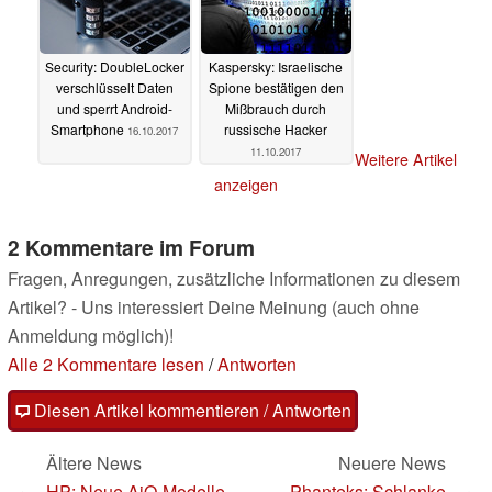
Security: DoubleLocker
Kaspersky: Israelische
verschlüsselt Daten
Spione bestätigen den
und sperrt Android-
Mißbrauch durch
Smartphone
russische Hacker
16.10.2017
11.10.2017
Weitere Artikel
anzeigen
2 Kommentare im Forum
Fragen, Anregungen, zusätzliche Informationen zu diesem
Artikel? - Uns interessiert Deine Meinung (auch ohne
Anmeldung möglich)!
Alle 2 Kommentare lesen
/
Antworten
Diesen Artikel kommentieren / Antworten
Ältere News
Neuere News
HP: Neue AiO-Modelle
Phanteks: Schlanke