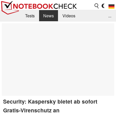
Tests
News
Videos
...
Benchmarks & Tech
Externe Tests
Kaufberatung
Deals
Suche
Jobs
Forum
Security: Kaspersky bietet ab sofort
Gratis-Virenschutz an