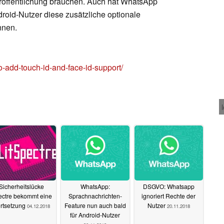
eröffentlichung brauchen. Auch hat WhatsApp
droid-Nutzer diese zusätzliche optionale
nnen.
-add-touch-id-and-face-id-support/
Sicherheitslücke
WhatsApp:
DSGVO: Whatsapp
ectre bekommt eine
Sprachnachrichten-
ignoriert Rechte der
rtsetzung
Feature nun auch bald
Nutzer
04.12.2018
20.11.2018
für Android-Nutzer