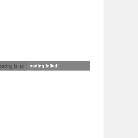
loading failed!
loading failed!