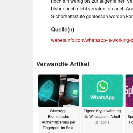
noch ein wenig bis zur allgemeinen V
bisher noch nicht verraten, ob auch An
Sicherheitsstufe geniessen werden kö
Quelle(n)
wabetainfo.com/whatsapp-is-working-to
Verwandte Artikel
WhatsApp:
Eigene Kryptowährung
Biometrische
für Whatsapp in Arbeit
Sp
Authentifizierung per
Fo
22.12.2018
Fingerprint im Beta-