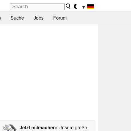
▼
s
Suche
Jobs
Forum
Jetzt mitmachen:
Unsere große