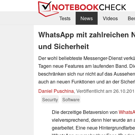
Tests
News
Videos
Be
WhatsApp mit zahlreichen 
und Sicherheit
Der wohl beliebteste Messenger-Dienst verkün
Tagen neue Features am laufenden Band. D
beschränken sich nur nicht auf das Aussehe
auch an neuen Funktionen und an der Sicherh
Daniel Puschina
,
Veröffentlicht am
26.10.201
Security
Software
Die derzeitige Betaversion von
Whats
vielversprechend, denn hier wurde an
gearbeitet. Eine neue Hintergrundfar