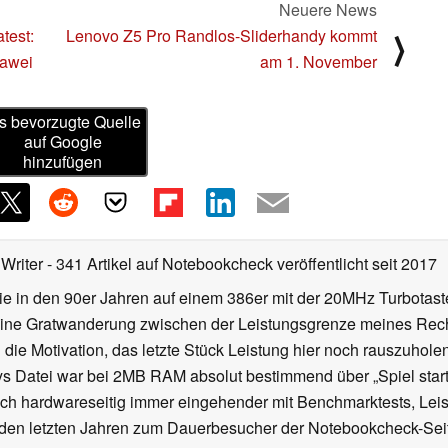
Neuere News
test:
Lenovo Z5 Pro Randlos-Sliderhandy kommt
⟩
uawei
am 1. November
s bevorzugte Quelle
auf Google
hinzufügen
 Writer
- 341 Artikel auf Notebookcheck veröffentlicht
seit 2017
 die in den 90er Jahren auf einem 386er mit der 20MHz Turbotas
eine Gratwanderung zwischen der Leistungsgrenze meines Re
die Motivation, das letzte Stück Leistung hier noch rauszuhole
sys Datei war bei 2MB RAM absolut bestimmend über „Spiel startet
ich hardwareseitig immer eingehender mit Benchmarktests, Lei
den letzten Jahren zum Dauerbesucher der Notebookcheck-Seite