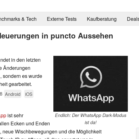
nchmarks & Tech
Externe Tests
Kaufberatung
Deal
Neuerungen in puncto Aussehen
det in den letzten
ie Änderungen
n, sondern es wurde
eit gearbeitet.
8
Android
iOS
App
ist sehr
Endlich: Der WhatsApp Dark-Modus
ist da!
 allen Ecken und Enden
be, neue Wischbewegungen und die Möglichkeit