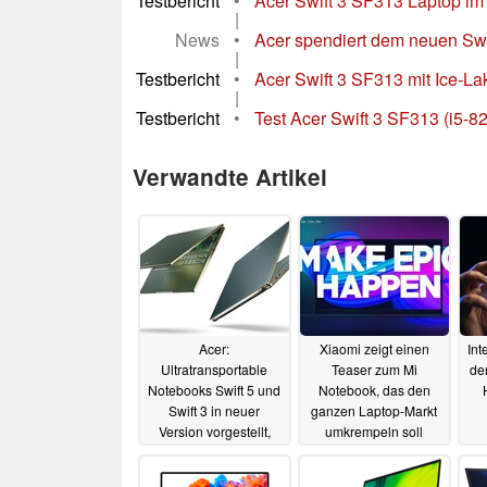
Testbericht
•
Acer Swift 3 SF313 Laptop im 
|
News
•
Acer spendiert dem neuen Swif
|
Testbericht
•
Acer Swift 3 SF313 mit Ice-La
|
Testbericht
•
Test Acer Swift 3 SF313 (i5-
Verwandte Artikel
Acer:
Xiaomi zeigt einen
Int
Ultratransportable
Teaser zum Mi
de
Notebooks Swift 5 und
Notebook, das den
Swift 3 in neuer
ganzen Laptop-Markt
Version vorgestellt,
umkrempeln soll
Swift 5 mit
10.06.2020
antimikrobiellen Gorilla