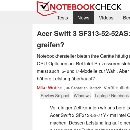
Tests
News
Videos
Be
Acer Swift 3 SF313-52-52AS:
greifen?
Notebookhersteller bieten ihre Geräte häufig
CPU-Optionen an. Bei Intel-Prozessoren ste
meist auch i5- und i7-Modelle zur Wahl. Aber
höhere Leistung überhaupt?
Mike Wobker
,
Veröffentlic
,
👁
Sebastian Jentsch
Review Snippet
Windows
Laptop / Notebook
Vor einiger Zeit konnten wir uns berei
Acer Swift 3 SF313-52-71Y7 mit Intel 
machen. Dessen Leistung lag auf eine