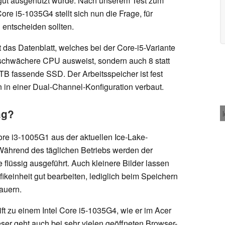
gut ausgenutzt wurde. Nach unserem Test zum
re i5-1035G4 stellt sich nun die Frage, für
 entscheiden sollten.
t das Datenblatt, welches bei der Core-i5-Variante
 schwächere CPU ausweist, sondern auch 8 statt
B fassende SSD. Der Arbeitsspeicher ist fest
n in einer Dual-Channel-Konfiguration verbaut.
ag?
ore i3-1005G1 aus der aktuellen Ice-Lake-
ährend des täglichen Betriebs werden der
flüssig ausgeführt. Auch kleinere Bilder lassen
fikeinheit gut bearbeiten, lediglich beim Speichern
dauern.
ft zu einem Intel Core i5-1035G4, wie er im Acer
ser geht auch bei sehr vielen geöffneten Browser-