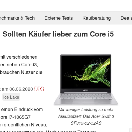
nchmarks & Tech
Externe Tests
Kaufberatung
Deal
 Sollten Käufer lieber zum Core i5
 mit verschiedenen
hen neben Core-i3,
 brauchen Nutzer die
ht am
06.06.2020
🇺🇸
Ice Lake
ts einen Eindruck vom
Mit weniger Leistung zu mehr
Akkulaufzeit: Das Acer Swift 3
Core i7-1065G7
SF313-52-52AS
m ordentlichen Niveau,