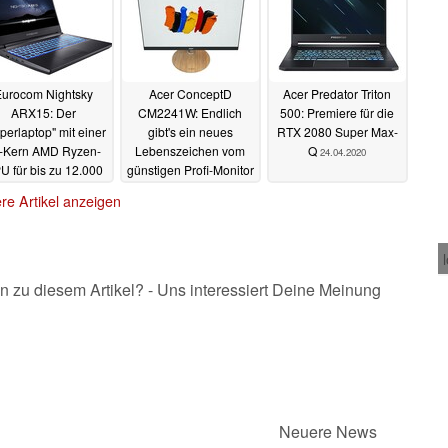
urocom Nightsky
Acer ConceptD
Acer Predator Triton
ARX15: Der
CM2241W: Endlich
500: Premiere für die
perlaptop" mit einer
gibt's ein neues
RTX 2080 Super Max-
-Kern AMD Ryzen-
Lebenszeichen vom
Q
24.04.2020
U für bis zu 12.000
günstigen Profi-Monitor
Euro
04.06.2020
15.05.2020
re Artikel anzeigen
n zu diesem Artikel? - Uns interessiert Deine Meinung
Neuere News