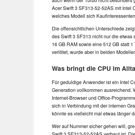
auch wenn der Turbo nicht besonders 
Acer Swift 3 SF313-52-52AS mit Intel Co
welches Modell sich Kaufinteressenten
Die offensichtlichen Unterschiede zeig
des Swift 3 SF313 nicht nur die etwas
16 GB RAM sowie eine 512 GB statt 1 T
verlötet, wurde aber in beiden Modelle
Was bringt die CPU im Allt
Für geduldige Anwender ist ein Intel C
Generation vollkommen ausreichend. W
Internet-Browser und Office-Programme 
sich in Verbindung mit der internen Gra
könnte es vielleicht mal etwas länger 
Wer auf Nummer sicher gehen will, grei
Swift 3 SF313-52-52AS verbaut ist. Die