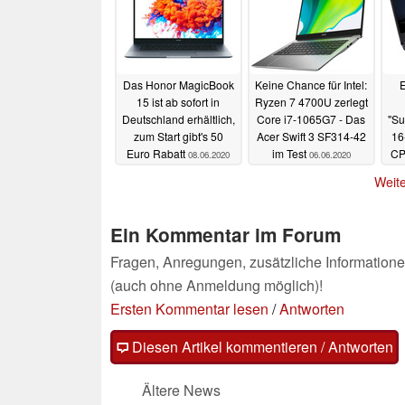
Glass
26.02.2022
Das Honor MagicBook
Keine Chance für Intel:
E
15 ist ab sofort in
Ryzen 7 4700U zerlegt
Deutschland erhältlich,
Core i7-1065G7 - Das
"Su
zum Start gibt's 50
Acer Swift 3 SF314-42
16
Euro Rabatt
im Test
CP
08.06.2020
06.06.2020
Weite
Ein Kommentar im Forum
Fragen, Anregungen, zusätzliche Informatione
(auch ohne Anmeldung möglich)!
Ersten Kommentar lesen
/
Antworten
Diesen Artikel kommentieren / Antworten
Ältere News