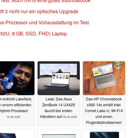
Test: Auch mit i5 eine gutes Subnotebook
t 3 nicht nur ein optisches Upgrade
ke-Prozessor und Vollausstattung im Test
8250U, 8 GB, SSD, FHD) Laptop
el enthüllt Lakefield,
Leak: Das Asus
Das HP Chromebook
n enorm effizienten
ZenBook 14 UX425
x360 14c erhält Intel
Hybrid-Prozessor
taucht bei ersten
Comet Lake-U, Wi-Fi 6
Händlern auf
und einen
10.06.2020
09.06.2020
Fingerabdrucksensor
08.06.2020