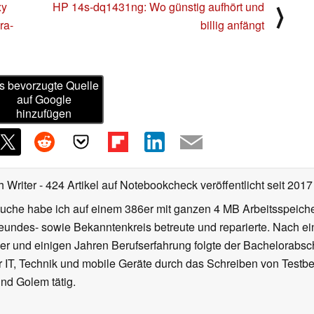
xy
HP 14s-dq1431ng: Wo günstig aufhört und
⟩
ra-
billig anfängt
s bevorzugte Quelle
auf Google
hinzufügen
h Writer
- 424 Artikel auf Notebookcheck veröffentlicht
seit 2017
uche habe ich auf einem 386er mit ganzen 4 MB Arbeitsspeich
reundes- sowie Bekanntenkreis betreute und reparierte. Nach e
r und einigen Jahren Berufserfahrung folgte der Bachelorabsch
r IT, Technik und mobile Geräte durch das Schreiben von Testber
nd Golem tätig.