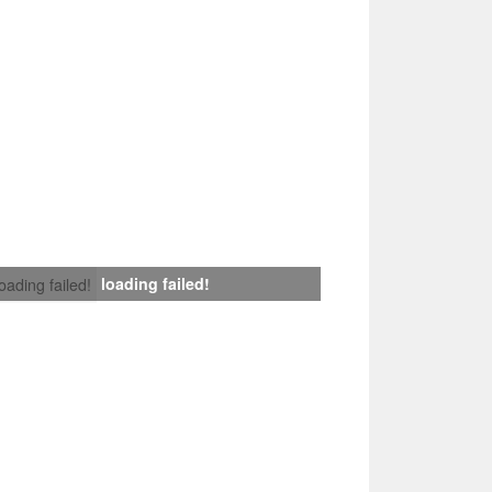
loading failed!
loading failed!