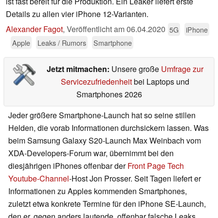
ist fast bereit für die Produktion. Ein Leaker liefert erste
Details zu allen vier iPhone 12-Varianten.
Alexander Fagot
,
Veröffentlicht am
06.04.2020
5G
iPhone
Apple
Leaks / Rumors
Smartphone
Jetzt mitmachen:
Unsere große
Umfrage zur
Servicezufriedenheit
bei Laptops und
Smartphones 2026
Jeder größere Smartphone-Launch hat so seine stillen
Helden, die vorab Informationen durchsickern lassen. Was
beim Samsung Galaxy S20-Launch Max Weinbach vom
XDA-Developers-Forum war, übernimmt bei den
diesjährigen iPhones offenbar der
Front Page Tech
Youtube-Channel
-Host Jon Prosser. Seit Tagen liefert er
Informationen zu Apples kommenden Smartphones,
zuletzt etwa konkrete Termine für den iPhone SE-Launch,
den er, gegen anders lautende, offenbar falsche Leaks,