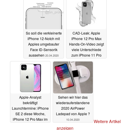
So soll die verkleinerte
CAD-Leak: Apple
iPhone 12-Notch mit
iPhone 12 Pro Max
Apples umgebauter
Hands-On-Video zeigt
Face ID-Sensorik
viele Unterschiede
aussehen
zum iPhone 11 Pro
20.04.2020
Max
17.04.2020
Apple-Analyst
Sehen wir hier das
bekräftigt
wiederauferstandene
Launchtermine: iPhone
2020 AirPower
SE 2 diese Woche,
Ladepad von Apple ?
iPhone 12 Pro Max im
10.04.2020
Weitere Artikel
Oktober
12.04.2020
anzeigen