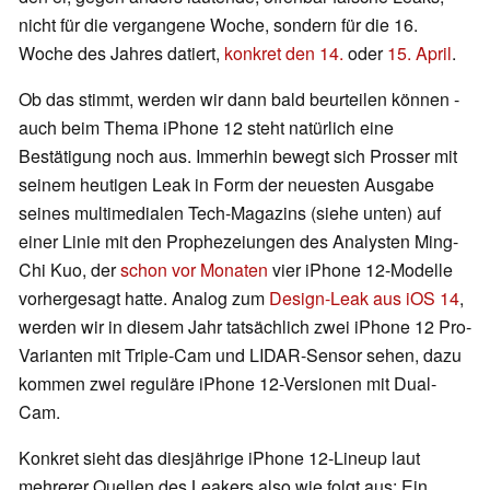
nicht für die vergangene Woche, sondern für die 16.
Woche des Jahres datiert,
konkret den 14.
oder
15. April
.
Ob das stimmt, werden wir dann bald beurteilen können -
auch beim Thema iPhone 12 steht natürlich eine
Bestätigung noch aus. Immerhin bewegt sich Prosser mit
seinem heutigen Leak in Form der neuesten Ausgabe
seines multimedialen Tech-Magazins (siehe unten) auf
einer Linie mit den Prophezeiungen des Analysten Ming-
Chi Kuo, der
schon vor Monaten
vier iPhone 12-Modelle
vorhergesagt hatte. Analog zum
Design-Leak aus iOS 14
,
werden wir in diesem Jahr tatsächlich zwei iPhone 12 Pro-
Varianten mit Triple-Cam und LIDAR-Sensor sehen, dazu
kommen zwei reguläre iPhone 12-Versionen mit Dual-
Cam.
Konkret sieht das diesjährige iPhone 12-Lineup laut
mehrerer Quellen des Leakers also wie folgt aus: Ein