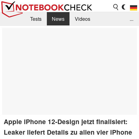
Tests
News
Videos
...
Benchmarks & Tech
Externe Tests
Kaufberatung
Deals
Suche
Jobs
Forum
Apple iPhone 12-Design jetzt finalisiert:
Leaker liefert Details zu allen vier iPhone