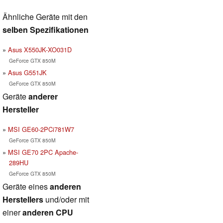
Ähnliche Geräte mit den
selben Spezifikationen
Asus X550JK-XO031D
GeForce GTX 850M
Asus G551JK
GeForce GTX 850M
Geräte
anderer
Hersteller
MSI GE60-2PCi781W7
GeForce GTX 850M
MSI GE70 2PC Apache-
289HU
GeForce GTX 850M
Geräte eines
anderen
Herstellers
und/oder mit
einer
anderen CPU