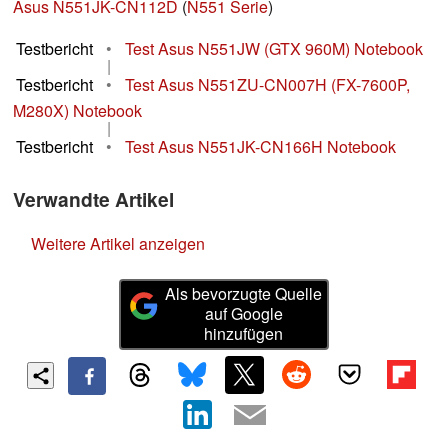
Asus N551JK-CN112D
(
N551 Serie
)
Testbericht
•
Test Asus N551JW (GTX 960M) Notebook
|
Testbericht
•
Test Asus N551ZU-CN007H (FX-7600P,
M280X) Notebook
|
Testbericht
•
Test Asus N551JK-CN166H Notebook
Verwandte Artikel
Weitere Artikel anzeigen
Als bevorzugte Quelle
auf Google
hinzufügen