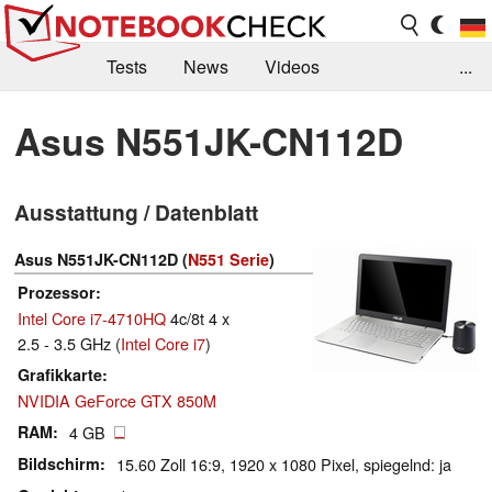
Tests
News
Videos
...
Benchmarks & Tech
Externe Tests
Asus N551JK-CN112D
Kaufberatung
Deals
Suche
Jobs
Ausstattung / Datenblatt
Forum
Asus N551JK-CN112D (
N551 Serie
)
Prozessor
Intel Core i7-4710HQ
4c/8t 4 x
2.5 - 3.5 GHz (
Intel Core i7
)
Grafikkarte
NVIDIA GeForce GTX 850M
RAM
4 GB
Bildschirm
15.60 Zoll 16:9, 1920 x 1080 Pixel, spiegelnd: ja