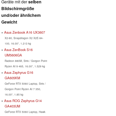
Geräte mit der
selben
Bildschirmgröße
und/oder ähnlichem
Gewicht
Asus Zenbook A16 UX3607
X2-90, Snapdragon X2 X2E-94-
100, 16.00", 1.213 kg
Asus ZenBook S16
UM5606GA
Radeon 880M, Strix / Gorgon Point
Ryzen AI 9 465, 16.00", 1.529 kg
Asus Zephyrus G16
GA605KM
GeForce RTX 5060 Laptop, Strix /
Gorgon Point Ryzen AI 7 350,
16.00", 1.85 kg
Asus ROG Zephyrus G14
GA403UM
GeForce RTX 5060 Laptop, Hawk