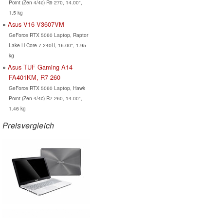
Point (Zen 4/4c) R9 270, 14.00",
1.5 kg
Asus V16 V3607VM
GeForce RTX 5060 Laptop, Raptor
Lake-H Core 7 240H, 16.00", 1.95
kg
Asus TUF Gaming A14
FA401KM, R7 260
GeForce RTX 5060 Laptop, Hawk
Point (Zen 4/4c) R7 260, 14.00",
1.46 kg
Preisvergleich