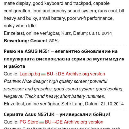
matte display, good keyboard and trackpad, capable
configuration, loud and punchy sound system, runs cool. bit
heavy and bulky, small battery, poor wi-fi performance,
noisy when idle.
Einzeltest, online verfügbar, Kurz, Datum: 03.10.2014
Bewertung:
Gesamt
: 80%
Ревю на ASUS N551 – елегантно обновление на
популярната висококласна серия за мултимедия
и работа
Quelle:
Laptop.bg
BU→DE
Archive.org version
Positive: Nice design; high quality screen; powerful
processor and graphics; good sound system; good cooling.
Negative: Thick and heavy; short battery runtimes.
Einzeltest, online verfügbar, Sehr Lang, Datum: 21.10.2014
Серията Asus N551JK – универсални бойци!
Quelle:
PC Store
BU→DE
Archive.org version