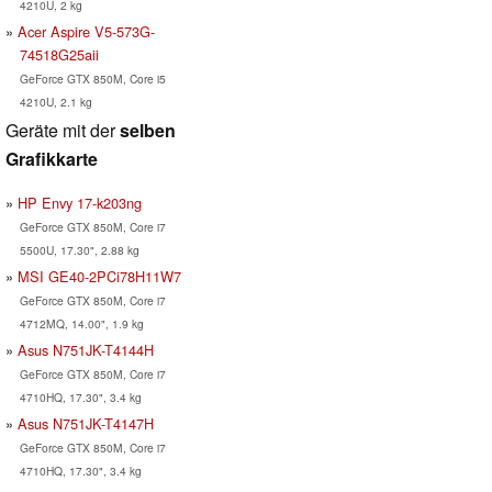
4210U, 2 kg
Acer Aspire V5-573G-
74518G25aii
GeForce GTX 850M, Core i5
4210U, 2.1 kg
Geräte mit der
selben
Grafikkarte
HP Envy 17-k203ng
GeForce GTX 850M, Core i7
5500U, 17.30", 2.88 kg
MSI GE40-2PCi78H11W7
GeForce GTX 850M, Core i7
4712MQ, 14.00", 1.9 kg
Asus N751JK-T4144H
GeForce GTX 850M, Core i7
4710HQ, 17.30", 3.4 kg
Asus N751JK-T4147H
GeForce GTX 850M, Core i7
4710HQ, 17.30", 3.4 kg