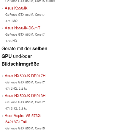
GeForce GTX 850M, Core i5 4200H
Asus K550JK
GeForce GTX 850M, Core i7
4710MQ
Asus N550JK-DS71T
GeForce GTX 850M, Core i7
4700HQ
Geräte mit der
selben
GPU
und/oder
Bildschirmgröße
Asus NX500JK-DR017H
GeForce GTX 850M, Core i7
4712HQ, 2.2 kg
Asus NX500JK-DR013H
GeForce GTX 850M, Core i7
4712HQ, 2.2 kg
Acer Aspire V5-573G-
54218G1Taii
GeForce GTX 850M, Core i5