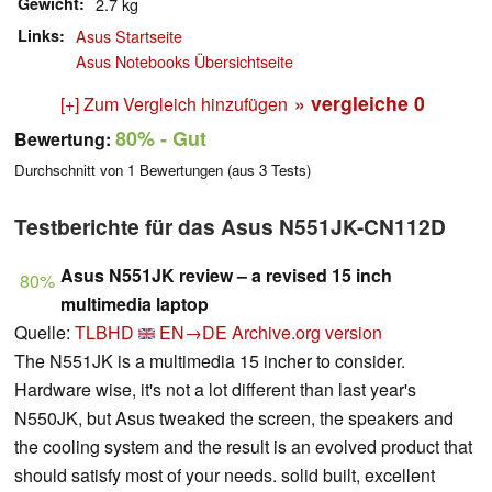
Gewicht
2.7 kg
Links
Asus Startseite
Asus Notebooks Übersichtseite
» vergleiche
0
[+] Zum Vergleich hinzufügen
80%
- Gut
Bewertung:
Durchschnitt von
1
Bewertungen (aus
3
Tests)
Testberichte für das Asus N551JK-CN112D
Asus N551JK review – a revised 15 inch
80%
multimedia laptop
Quelle:
TLBHD
EN→DE
Archive.org version
The N551JK is a multimedia 15 incher to consider.
Hardware wise, it's not a lot different than last year's
N550JK, but Asus tweaked the screen, the speakers and
the cooling system and the result is an evolved product that
should satisfy most of your needs. solid built, excellent