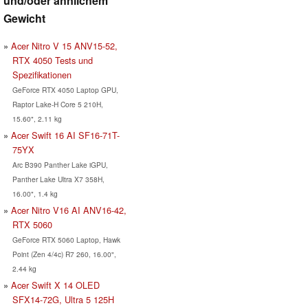
und/oder ähnlichem
Gewicht
Acer Nitro V 15 ANV15-52,
RTX 4050 Tests und
Spezifikationen
GeForce RTX 4050 Laptop GPU,
Raptor Lake-H Core 5 210H,
15.60", 2.11 kg
Acer Swift 16 AI SF16-71T-
75YX
Arc B390 Panther Lake iGPU,
Panther Lake Ultra X7 358H,
16.00", 1.4 kg
Acer Nitro V16 AI ANV16-42,
RTX 5060
GeForce RTX 5060 Laptop, Hawk
Point (Zen 4/4c) R7 260, 16.00",
2.44 kg
Acer Swift X 14 OLED
SFX14-72G, Ultra 5 125H