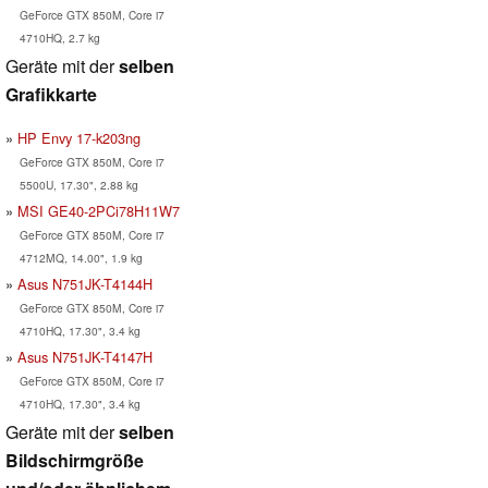
GeForce GTX 850M, Core i7
4710HQ, 2.7 kg
Geräte mit der
selben
Grafikkarte
HP Envy 17-k203ng
GeForce GTX 850M, Core i7
5500U, 17.30", 2.88 kg
MSI GE40-2PCi78H11W7
GeForce GTX 850M, Core i7
4712MQ, 14.00", 1.9 kg
Asus N751JK-T4144H
GeForce GTX 850M, Core i7
4710HQ, 17.30", 3.4 kg
Asus N751JK-T4147H
GeForce GTX 850M, Core i7
4710HQ, 17.30", 3.4 kg
Geräte mit der
selben
Bildschirmgröße