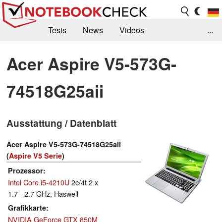
Tests
News
Videos
...
Benchmarks & Tech
Externe Tests
Acer Aspire V5-573G-
Kaufberatung
Deals
Suche
Jobs
74518G25aii
Forum
Ausstattung / Datenblatt
Acer Aspire V5-573G-74518G25aii
(
Aspire V5 Serie
)
Prozessor
Intel Core i5-4210U
2c/4t 2 x
1.7 - 2.7 GHz, Haswell
Grafikkarte
NVIDIA GeForce GTX 850M