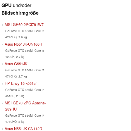
GPU
und/oder
Bildschirmgröße
MSI GE60-2PCi781W7
GeForce GTX 850M, Core i7
4710HQ, 2.6 kg
Asus N551JK-CN166H
GeForce GTX 850M, Core i5
4200H, 2.7 kg
Asus G551JK
GeForce GTX 850M, Core i7
4710HQ, 2.7 kg
HP Envy 15-k051sr
GeForce GTX 850M, Core i7
4510U, 2.8 kg
MSI GE70 2PC Apache-
289HU
GeForce GTX 850M, Core i7
4710HQ, 3 kg
Asus N551JK-CN112D