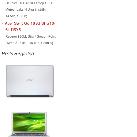
GeForce RTX 4050 Laptop GPU,
Meteor Lake-H Ultra 5 125H,
14.50", 1.55 kg
Acer Swift Go 16 AI SFG16-
61-R5Y5
Radeon 860M, Strix / Gorgon Point
Ryzen AI 7 350, 16.00", 1.538 kg
Preisvergleich