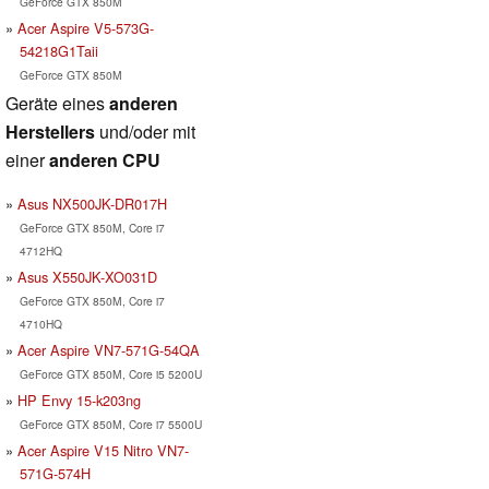
GeForce GTX 850M
Acer Aspire V5-573G-
54218G1Taii
GeForce GTX 850M
Geräte eines
anderen
Herstellers
und/oder mit
einer
anderen CPU
Asus NX500JK-DR017H
GeForce GTX 850M, Core i7
4712HQ
Asus X550JK-XO031D
GeForce GTX 850M, Core i7
4710HQ
Acer Aspire VN7-571G-54QA
GeForce GTX 850M, Core i5 5200U
HP Envy 15-k203ng
GeForce GTX 850M, Core i7 5500U
Acer Aspire V15 Nitro VN7-
571G-574H