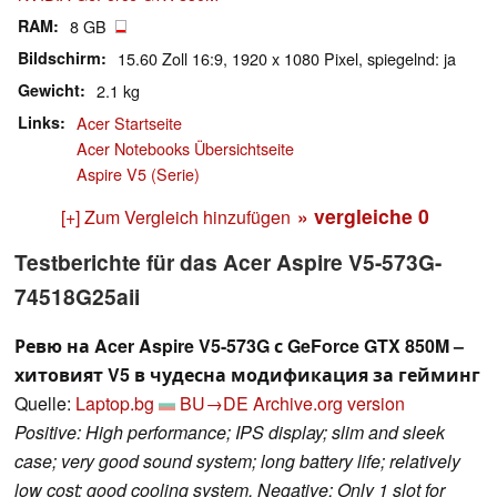
RAM
8 GB
Bildschirm
15.60 Zoll 16:9, 1920 x 1080 Pixel, spiegelnd: ja
Gewicht
2.1 kg
Links
Acer Startseite
Acer Notebooks Übersichtseite
Aspire V5 (Serie)
» vergleiche
0
[+] Zum Vergleich hinzufügen
Testberichte für das Acer Aspire V5-573G-
74518G25aii
Ревю на Acer Aspire V5-573G с GeForce GTX 850M –
хитовият V5 в чудесна модификация за гейминг
Quelle:
Laptop.bg
BU→DE
Archive.org version
Positive: High performance; IPS display; slim and sleek
case; very good sound system; long battery life; relatively
low cost; good cooling system. Negative: Only 1 slot for