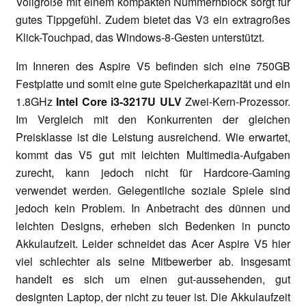
Vollgröße mit einem kompakten Nummernblock sorgt für
gutes Tippgefühl. Zudem bietet das V3 ein extragroßes
Klick-Touchpad, das Windows-8-Gesten unterstützt.
Im Inneren des Aspire V5 befinden sich eine 750GB
Festplatte und somit eine gute Speicherkapazität und ein
1.8GHz
Intel Core i3-3217U ULV
Zwei-Kern-Prozessor.
Im Vergleich mit den Konkurrenten der gleichen
Preisklasse ist die Leistung ausreichend. Wie erwartet,
kommt das V5 gut mit leichten Multimedia-Aufgaben
zurecht, kann jedoch nicht für Hardcore-Gaming
verwendet werden. Gelegentliche soziale Spiele sind
jedoch kein Problem. In Anbetracht des dünnen und
leichten Designs, erheben sich Bedenken in puncto
Akkulaufzeit. Leider schneidet das Acer Aspire V5 hier
viel schlechter als seine Mitbewerber ab. Insgesamt
handelt es sich um einen gut-aussehenden, gut
designten Laptop, der nicht zu teuer ist. Die Akkulaufzeit