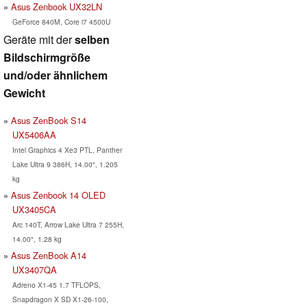
Asus Zenbook UX32LN
GeForce 840M, Core i7 4500U
Geräte mit der
selben
Bildschirmgröße
und/oder ähnlichem
Gewicht
Asus ZenBook S14
UX5406AA
Intel Graphics 4 Xe3 PTL, Panther
Lake Ultra 9 386H, 14.00", 1.205
kg
Asus Zenbook 14 OLED
UX3405CA
Arc 140T, Arrow Lake Ultra 7 255H,
14.00", 1.28 kg
Asus ZenBook A14
UX3407QA
Adreno X1-45 1.7 TFLOPS,
Snapdragon X SD X1-26-100,