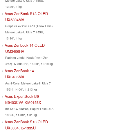
Meteor Lake-U Ultra 7 155U,
13.30", 1 kg
Asus ZenBook S13 OLED
UX5304MA
Graphics 4-Core iGPU (Arrow Lake),
Meteor Lake-U Ultra 7 155U,
13.30", 1 kg
Asus Zenbook 14 OLED
UM3406HA
Radeon 780M, Hawk Point (Zen
4/4c) R7 8840HS, 14.00", 1.219 kg
Asus ZenBook 14
UX3405MA
Arc 8-Core, Meteor Lake-H Ultra 7
155H, 14.00", 1.213 kg
Asus ExpertBook B9
B9403CVA-KM0153X
Iris Xe G7 96EUs, Raptor Lake-U i7-
1355U, 14.00", 1.01 kg
Asus ZenBook S13 OLED
UX5304, i5-1335U