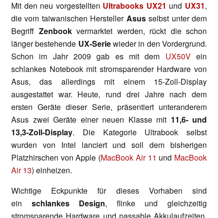
Mit den neu vorgestellten
Ultrabooks UX21
und
UX31
,
die vom taiwanischen Hersteller
Asus
selbst unter dem
Begriff
Zenbook
vermarktet werden, rückt die schon
länger bestehende
UX-Serie
wieder in den Vordergrund.
Schon im Jahr 2009 gab es mit dem
UX50V
ein
schlankes Notebook mit stromsparender Hardware von
Asus, das allerdings mit einem 15-Zoll-Display
ausgestattet war. Heute, rund drei Jahre nach dem
ersten Geräte dieser Serie, präsentiert unteranderem
Asus zwei Geräte einer neuen Klasse mit
11,6- und
13,3-Zoll-Display
. Die Kategorie Ultrabook selbst
wurden von Intel lanciert und soll dem bisherigen
Platzhirschen von Apple (
MacBook Air 11
und
MacBook
Air 13
) einheizen.
Wichtige Eckpunkte für dieses Vorhaben sind
ein
schlankes Design
, flinke und gleichzeitig
stromsparende Hardware und passable Akkulaufzeiten.