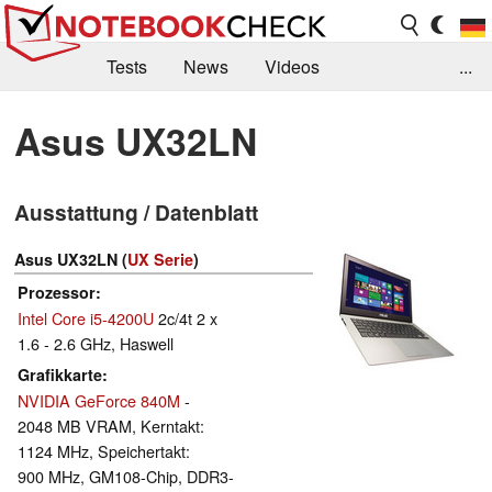
Tests
News
Videos
...
Benchmarks & Tech
Externe Tests
Asus UX32LN
Kaufberatung
Deals
Suche
Jobs
Ausstattung / Datenblatt
Forum
Asus UX32LN (
UX Serie
)
Prozessor
Intel Core i5-4200U
2c/4t 2 x
1.6 - 2.6 GHz, Haswell
Grafikkarte
NVIDIA GeForce 840M
-
2048 MB VRAM, Kerntakt:
1124 MHz, Speichertakt:
900 MHz, GM108-Chip, DDR3-