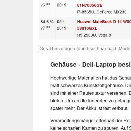
v6
2019
(old)
81N70056GE
i7-8565U, GeForce MX230
84.6 %
05 /
Huawei MateBook D 14 W0
v7
2019
(old)
53010GXL
R5 2500U, Vega 8
Gehäuse - Dell-Laptop besi
Hochwertige Materialien hat das Gehäuse
matt-schwarzes Kunststoffgehäuse. Die
sind mit einer Rautentextur versehen.
bieten. Um an die Innereien zu gelang
später mehr. Der Akku ist fest verbaut.
Verarbeitungsmängel offenbart der Re
keine scharfen Kanten zu spüren.
Auf S