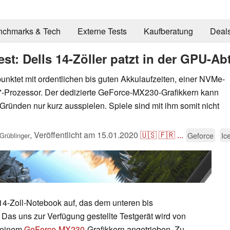
nchmarks & Tech
Externe Tests
Kaufberatung
Deal
est: Dells 14-Zöller patzt in der GPU-Ab
unktet mit ordentlichen bis guten Akkulaufzeiten, einer NVMe-
7-Prozessor. Der dedizierte GeForce-MX230-Grafikkern kann
Gründen nur kurz ausspielen. Spiele sind mit ihm somit nicht
,
Veröffentlicht am
15.01.2020
🇺🇸
🇫🇷
...
Geforce
Ic
Grüblinger
 14-Zoll-Notebook auf, das dem unteren bis
 Das uns zur Verfügung gestellte Testgerät wird von
 einem
GeForce-MX230
-Grafikkern angetrieben. Zu