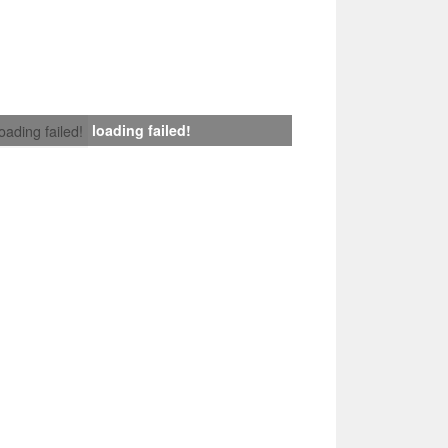
loading failed!
loading failed!