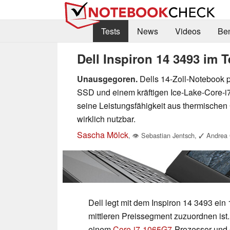
Tests
News
Videos
Be
Dell Inspiron 14 3493 im T
Unausgegoren.
Dells 14-Zoll-Notebook p
SSD und einem kräftigen Ice-Lake-Core-i
seine Leistungsfähigkeit aus thermischen 
wirklich nutzbar.
Sascha Mölck
,
👁
Sebastian Jentsch
,
✓
Andrea 
Dell legt mit dem Inspiron 14 3493 ein
mittleren Preissegment zuzuordnen ist.
einem
Core-i7-1065G7
-Prozessor und