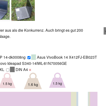
ßer aus als die Konkurrenz. Auch bringt es gut 200
Waage.
P 14-dk0008ng
Asus VivoBook 14 X412FJ-EB023T
ovo Ideapad S340-14IWL-81N70056GE
GXL
DIN A4
❌
1.5 kg
1.5 kg
1.6 kg