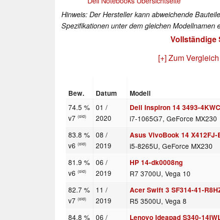
Dell Notebooks Übersichtseite
Hinweis: Der Hersteller kann abweichende Bauteile
Spezifikationen unter dem gleichen Modellnamen e
Vollständige
[+] Zum Vergleich
Bew.
Datum
Modell
74.5 %
01 /
Dell Inspiron 14 3493-4KW
v7
2020
i7-1065G7, GeForce MX230
(old)
83.8 %
08 /
Asus VivoBook 14 X412FJ
v6
2019
i5-8265U, GeForce MX230
(old)
81.9 %
06 /
HP 14-dk0008ng
v6
2019
R7 3700U, Vega 10
(old)
82.7 %
11 /
Acer Swift 3 SF314-41-R8H
v7
2019
R5 3500U, Vega 8
(old)
84.8 %
06 /
Lenovo Ideapad S340-14IW