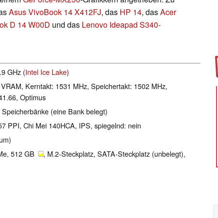
das
Asus VivoBook 14 X412FJ
, das
HP 14
, das
Acer
ok D 14 W00D
und das
Lenovo Ideapad S340-
3.9 GHz (
Intel Ice Lake
)
VRAM, Kerntakt: 1531 MHz, Speichertakt: 1502 MHz,
41.66, Optimus
 Speicherbänke (eine Bank belegt)
157 PPI, Chi Mei 140HCA, IPS, spiegelnd: nein
ium)
Me, 512 GB
, M.2-Steckplatz, SATA-Steckplatz (unbelegt),