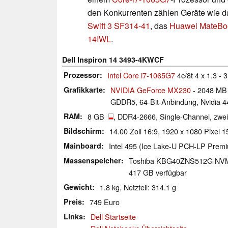
den Konkurrenten zählen Geräte wie 
Swift 3 SF314-41
, das
Huawei MateBo
14IWL
.
Dell Inspiron 14 3493-4KWCF
Prozessor
Intel Core i7-1065G7
4c/8t 4 x 1.3 - 
Grafikkarte
NVIDIA GeForce MX230
- 2048 MB 
GDDR5, 64-Bit-Anbindung, Nvidia 4
RAM
8 GB
, DDR4-2666, Single-Channel, zwei
Bildschirm
14.00 Zoll 16:9, 1920 x 1080 Pixel 
Mainboard
Intel 495 (Ice Lake-U PCH-LP Prem
Massenspeicher
Toshiba KBG40ZNS512G NV
417 GB verfügbar
Gewicht
1.8 kg, Netzteil: 314.1 g
Preis
749 Euro
Links
Dell Startseite