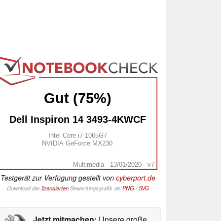
Gut (75%)
Dell Inspiron 14 3493-4KWCF
Intel Core i7-1065G7
NVIDIA GeForce MX230
Multimedia - 13/01/2020 - v7
Testgerät zur Verfügung gestellt von
cyberport.de
Download der
lizensierten
Bewertungsgrafik als
PNG
/
SVG
Jetzt mitmachen:
Unsere große