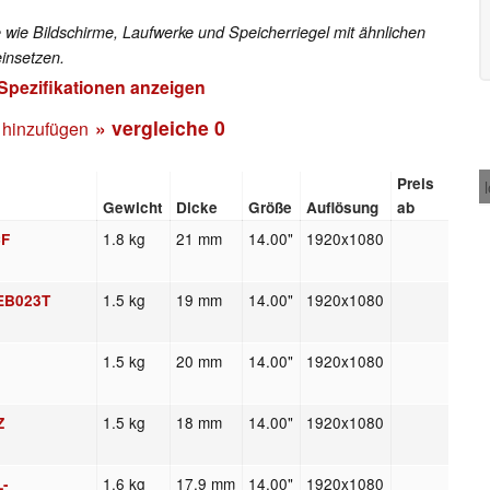
 wie Bildschirme, Laufwerke und Speicherriegel mit ähnlichen
insetzen.
 Spezifikationen anzeigen
» vergleiche
0
 hinzufügen
Preis
Gewicht
Dicke
Größe
Auflösung
ab
1.8 kg
21 mm
14.00"
1920x1080
CF
1.5 kg
19 mm
14.00"
1920x1080
-EB023T
1.5 kg
20 mm
14.00"
1920x1080
1.5 kg
18 mm
14.00"
1920x1080
Z
1.6 kg
17.9 mm
14.00"
1920x1080
L-