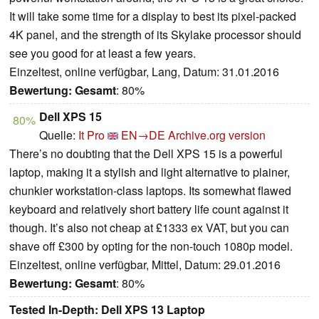
It will take some time for a display to best its pixel-packed
4K panel, and the strength of its Skylake processor should
see you good for at least a few years.
Einzeltest, online verfügbar, Lang, Datum: 31.01.2016
Bewertung:
Gesamt
: 80%
Dell XPS 15
80%
Quelle:
It Pro
EN→DE
Archive.org version
There’s no doubting that the Dell XPS 15 is a powerful
laptop, making it a stylish and light alternative to plainer,
chunkier workstation-class laptops. Its somewhat flawed
keyboard and relatively short battery life count against it
though. It’s also not cheap at £1333 ex VAT, but you can
shave off £300 by opting for the non-touch 1080p model.
Einzeltest, online verfügbar, Mittel, Datum: 29.01.2016
Bewertung:
Gesamt
: 80%
Tested In-Depth: Dell XPS 13 Laptop