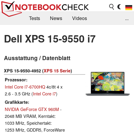
Tests
News
Videos
...
Benchmarks & Tech
Externe Tests
Dell XPS 15-9550 i7
Kaufberatung
Deals
Suche
Jobs
Ausstattung / Datenblatt
Forum
XPS 15-9550-4952 (
XPS 15 Serie
)
Prozessor
Intel Core i7-6700HQ
4c/8t 4 x
2.6 - 3.5 GHz (
Intel Core i7
)
Grafikkarte
NVIDIA GeForce GTX 960M
-
2048 MB VRAM, Kerntakt:
1033 MHz, Speichertakt:
1253 MHz, GDDR5, ForceWare