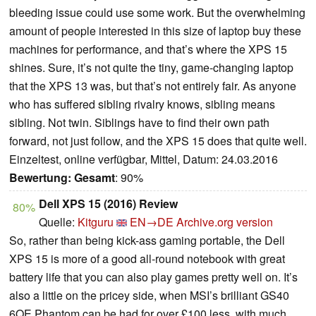
bleeding issue could use some work. But the overwhelming
amount of people interested in this size of laptop buy these
machines for performance, and that’s where the XPS 15
shines. Sure, it’s not quite the tiny, game-changing laptop
that the XPS 13 was, but that’s not entirely fair. As anyone
who has suffered sibling rivalry knows, sibling means
sibling. Not twin. Siblings have to find their own path
forward, not just follow, and the XPS 15 does that quite well.
Einzeltest, online verfügbar, Mittel, Datum: 24.03.2016
Bewertung:
Gesamt
: 90%
Dell XPS 15 (2016) Review
80%
Quelle:
Kitguru
EN→DE
Archive.org version
So, rather than being kick-ass gaming portable, the Dell
XPS 15 is more of a good all-round notebook with great
battery life that you can also play games pretty well on. It’s
also a little on the pricey side, when MSI’s brilliant GS40
6QE Phantom can be had for over £100 less, with much