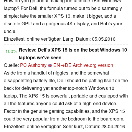
How do you go about making the ultimate 15in Windows
laptop? For Dell, the formula turned out to be disarmingly
simple: take the smaller XPS 13, make it bigger, add a
discrete GPU and a gorgeous 4K display, and Bob's your
uncle.
Einzeltest, online verfügbar, Lang, Datum: 05.05.2016
Review: Dell's XPS 15 is on the best Windows 10
100%
laptops we've seen
Quelle:
PC Authority
EN→DE
Archive.org version
Aside from a handful of niggles, and the somewhat
disappointing battery life, Dell should be patting itself on the
back for delivering yet another top-notch Windows 10
laptop. The XPS 15 is powerful, portable and equipped with
all the features anyone could ask of a high-end device.
Factor in the genuine gaming capabilities, and the XPS 15
could be very popular from the bedroom to the boardroom.
Einzeltest, online verfügbar, Sehr kurz, Datum: 28.04.2016