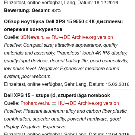
Einzeltest, online verfügbar, Lang, Datum: 19.12.2016
Bewertung:
Gesamt
: 83%
Обзор ноутбука Dell XPS 15 9550 с 4К-дисплеем:
опережая конкурентов
Quelle:
3DNews.ru
RU→DE
Archive.org version
Positive: Compact size; attractive appearance, quality
materials and assembly; "frameless" touch 4K IPS display;
quality input devices; decent battery life; good connectivity;
low noise level. Negative: Expensive; mediocre sound
system; poor webcam.
Einzeltest, online verfügbar, Sehr Lang, Datum: 15.02.2016
Dell XPS 15 – szuperjó, szuperdrága notebook
Quelle:
Prohardver.hu
HU→DE
Archive.org version
Positive: Pleasant aluminum alloy and carbon fiber plastic
combination; superior quality; powerful hardware; good
display. Negative: Expensive.
Einzeltest, online verfügbar, Sehr Lang, Datum: 12.04.2016