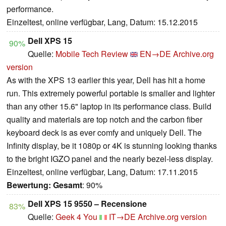
performance.
Einzeltest, online verfügbar, Lang, Datum: 15.12.2015
Dell XPS 15
90%
Quelle:
Mobile Tech Review
EN→DE
Archive.org
version
As with the XPS 13 earlier this year, Dell has hit a home
run. This extremely powerful portable is smaller and lighter
than any other 15.6" laptop in its performance class. Build
quality and materials are top notch and the carbon fiber
keyboard deck is as ever comfy and uniquely Dell. The
Infinity display, be it 1080p or 4K is stunning looking thanks
to the bright IGZO panel and the nearly bezel-less display.
Einzeltest, online verfügbar, Lang, Datum: 17.11.2015
Bewertung:
Gesamt
: 90%
Dell XPS 15 9550 – Recensione
83%
Quelle:
Geek 4 You
IT→DE
Archive.org version