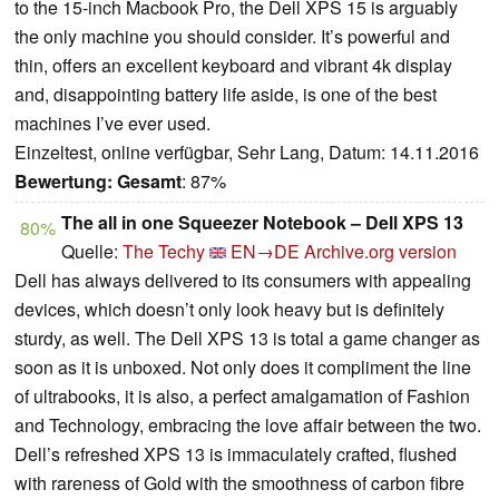
to the 15-inch Macbook Pro, the Dell XPS 15 is arguably
the only machine you should consider. It’s powerful and
thin, offers an excellent keyboard and vibrant 4k display
and, disappointing battery life aside, is one of the best
machines I’ve ever used.
Einzeltest, online verfügbar, Sehr Lang, Datum: 14.11.2016
Bewertung:
Gesamt
: 87%
The all in one Squeezer Notebook – Dell XPS 13
80%
Quelle:
The Techy
EN→DE
Archive.org version
Dell has always delivered to its consumers with appealing
devices, which doesn’t only look heavy but is definitely
sturdy, as well. The Dell XPS 13 is total a game changer as
soon as it is unboxed. Not only does it compliment the line
of ultrabooks, it is also, a perfect amalgamation of Fashion
and Technology, embracing the love affair between the two.
Dell’s refreshed XPS 13 is immaculately crafted, flushed
with rareness of Gold with the smoothness of carbon fibre