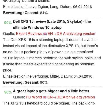
4K display, but still a shame.
Einzeltest, online verfügbar, Lang, Datum: 06.04.2016
Bewertung:
Gesamt
: 84%
Dell XPS 15 review (Late 2015, Skylake) - the
90%
ultimate Windows 10 laptop
Quelle:
Expert Reviews
EN→DE
Archive.org version
The Dell XPS 15 is a stunning laptop. It doesn’t have the
instant visual impact of the diminutive XPS 13, but there’s
no doubt it’s packed plenty of power into a streamlined
15.6in laptop. It marries performance with stylish looks, and
it more than meets expectation considering its premium
price.
Einzeltest, online verfügbar, Mittel, Datum: 04.04.2016
Bewertung:
Gesamt
: 90%
A great laptop gets bigger and a little better
90%
Quelle:
PC World
EN→DE
Archive.org version
The XPS 15’s keyboard could be bigger. The backlight-