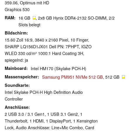
359.06, Optimus mit HD
Graphics 530
RAM
16 GB
, 2x8 GB Hynix DDR4-2132 SO-DIMM, 2/2
Slots belegt
Bildschirm
15.60 Zoll 16:9, 3840 x 2160 Pixel, 10 Finger,
SHARP LQ156D1JX01 Dell PN: 7PHPT, IGZO
WLED 330 cd/m² 1000:1 Hard Coating 3H,
spiegelnd: ja
Mainboard
Intel HM170 (Skylake PCH-H)
Massenspeicher
Samsung PM951 NVMe 512 GB
, 512 GB
Soundkarte
Intel Skylake PCH-H High Definition Audio
Controller
Anschlüsse
2 USB 3.0 / 3.1 Gen1, 1 USB 3.1 Gen2, 1
Thunderbolt, 1 HDMI, 1 DisplayPort, 1 Kensington
Lock, Audio Anschlüsse: Line+Mic Combo, Card