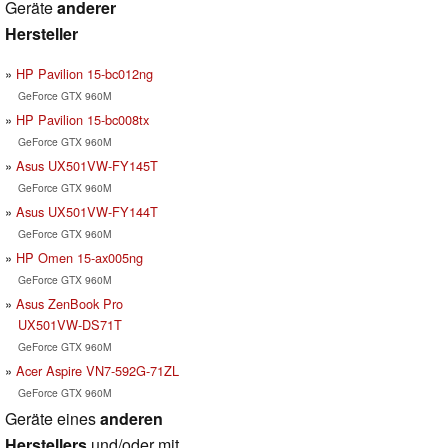
Geräte
anderer
Hersteller
HP Pavilion 15-bc012ng
GeForce GTX 960M
HP Pavilion 15-bc008tx
GeForce GTX 960M
Asus UX501VW-FY145T
GeForce GTX 960M
Asus UX501VW-FY144T
GeForce GTX 960M
HP Omen 15-ax005ng
GeForce GTX 960M
Asus ZenBook Pro
UX501VW-DS71T
GeForce GTX 960M
Acer Aspire VN7-592G-71ZL
GeForce GTX 960M
Geräte eines
anderen
Herstellers
und/oder mit