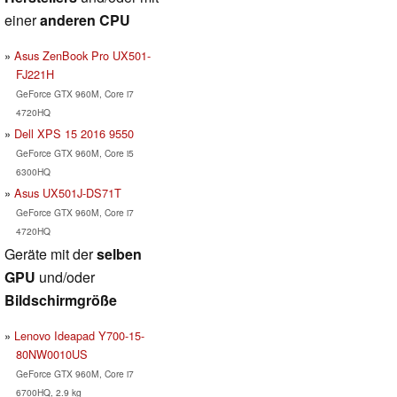
einer
anderen CPU
Asus ZenBook Pro UX501-
FJ221H
GeForce GTX 960M, Core i7
4720HQ
Dell XPS 15 2016 9550
GeForce GTX 960M, Core i5
6300HQ
Asus UX501J-DS71T
GeForce GTX 960M, Core i7
4720HQ
Geräte mit der
selben
GPU
und/oder
Bildschirmgröße
Lenovo Ideapad Y700-15-
80NW0010US
GeForce GTX 960M, Core i7
6700HQ, 2.9 kg