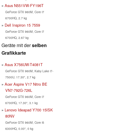
Asus N551VW-FY196T
GeForce GTX 960M, Core i7
6700HQ, 2.7 kg
Dell Inspiron 15 7559
GeForce GTX 960M, Core i7
6700HQ, 2.67 kg
Geräte mit der
selben
Grafikkarte
Asus X756UW-T4081T
GeForce GTX 960M, Kaby Lake i7-
7500U, 17.30", 2.7 kg
Acer Aspire V17 Nitro BE
VN7-792G-726L
GeForce GTX 960M, Core i7
6700HQ, 17.30", 3.1 kg
Lenovo Ideapad Y700 15ISK
80NV
GeForce GTX 960M, Core i5
6300HQ, 0.00", 0 kg