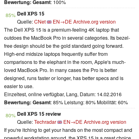
Bewertung:
Gesamt
: 100%
Dell XPS 15
85%
Quelle:
CNet
EN→DE
Archive.org version
The Dell XPS 15 is a premium-feeling 4K laptop that
outdoes the MacBook Pro in several categories. Its bezel-
free design should be the gold standard going forward.
High-end midsize laptops frequently suffer from
comparisons to the elephant in the room, Apple's much-
loved MacBook Pro. In many cases the Pro is better
designed, runs faster or longer, has better specs and is
easier to use.
Einzeltest, online verfügbar, Lang, Datum: 14.02.2016
Bewertung:
Gesamt
: 85% Leistung: 80% Mobilität: 60%
Dell XPS 15 review
80%
Quelle:
Techradar
EN→DE
Archive.org version
If you're itching to get your hands on the most compact and
powerful workstation around, the XPS 15 is a great choice.