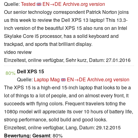
Quelle:
Tested
EN→DE
Archive.org version
Our senior technology correspondent Patrick Norton joins
us this week to review the Dell XPS 13 laptop! This 13.3-
inch version of the beautiful XPS 15 also runs on an Intel
Skylake Core i5 processor, has a solid keyboard and
trackpad, and sports that brilliant display.
video review
Einzeltest, online verfügbar, Sehr kurz, Datum: 27.01.2016
Dell XPS 15
80%
Quelle:
Laptop Mag
EN→DE
Archive.org version
The XPS 15 is a high-end 15-inch laptop that looks to be a
lot of things to a lot of people, and on almost every front, it
succeeds with flying colors. Frequent travelers toting the
1080p model will appreciate its over 10 hours of battery life,
strong performance, solid build and good looks.
Einzeltest, online verfügbar, Lang, Datum: 29.12.2015
Bewertung:
Gesamt
: 80%