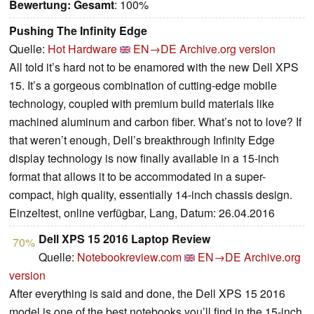
Bewertung:
Gesamt
: 100%
Pushing The Infinity Edge
Quelle:
Hot Hardware
EN→DE
Archive.org version
All told it’s hard not to be enamored with the new Dell XPS
15. It’s a gorgeous combination of cutting-edge mobile
technology, coupled with premium build materials like
machined aluminum and carbon fiber. What’s not to love? If
that weren’t enough, Dell’s breakthrough Infinity Edge
display technology is now finally available in a 15-inch
format that allows it to be accommodated in a super-
compact, high quality, essentially 14-inch chassis design.
Einzeltest, online verfügbar, Lang, Datum: 26.04.2016
Dell XPS 15 2016 Laptop Review
70%
Quelle:
Notebookreview.com
EN→DE
Archive.org
version
After everything is said and done, the Dell XPS 15 2016
model is one of the best notebooks you’ll find in the 15-inch