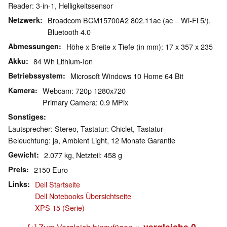
Reader: 3-in-1, Helligkeitssensor
Netzwerk
Broadcom BCM15700A2 802.11ac (ac = Wi-Fi 5/),
Bluetooth 4.0
Abmessungen
Höhe x Breite x Tiefe (in mm): 17 x 357 x 235
Akku
84 Wh Lithium-Ion
Betriebssystem
Microsoft Windows 10 Home 64 Bit
Kamera
Webcam: 720p 1280x720
Primary Camera: 0.9 MPix
Sonstiges
Lautsprecher: Stereo, Tastatur: Chiclet, Tastatur-
Beleuchtung: ja, Ambient Light, 12 Monate Garantie
Gewicht
2.077 kg, Netzteil: 458 g
Preis
2150 Euro
Links
Dell Startseite
Dell Notebooks Übersichtseite
XPS 15 (Serie)
» vergleiche
0