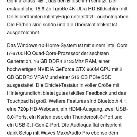
Gorilla Glass NBT, das den Bildschirm schützt. Der
erstaunliche 15,6 Zoll große 4K Ultra HD Bildschirm mit
Dells berühmten InfinityEdge unterstützt Toucheingaben.
Die Farben sind schön und die Übersichtlichkeit ist
ausgezeichnet.
Das Windows-10-Home-System ist mit einem Intel Core
i7-6700HQ Quad-Core-Prozessor der sechsten
Generation, 16 GB DDR4 2133Mhz RAM, einer
hochwertigen NVIDIA GeForce GTX 960M GPU mit 2
GB GDDR5 VRAM und einer 512 GB PCIe SSD
ausgestattet. Die Chiclet-Tastatur in voller Größe mit
Hintergrundlicht bietet gutes taktiles Feedback und das
Touchpad ist groß. Weitere Features sind Bluetooth 4.1,
eine 720p HD-Webcam, ein HDMI-Ausgang, zwei USB-
3.0-Ports, ein Kartenleser, ein Thunderbolt-3-Port und
ein USB-3.1-Gen-2-Port. Die Audioqualität entspricht
dank Setup mit Waves MaxxAudio Pro ebenso dem