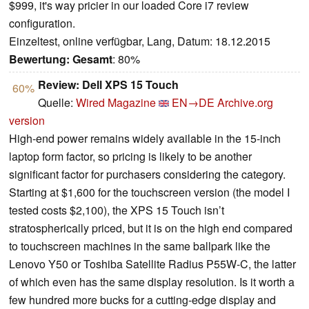
$999, it's way pricier in our loaded Core i7 review
configuration.
Einzeltest, online verfügbar, Lang, Datum: 18.12.2015
Bewertung:
Gesamt
: 80%
Review: Dell XPS 15 Touch
60%
Quelle:
Wired Magazine
EN→DE
Archive.org
version
High-end power remains widely available in the 15-inch
laptop form factor, so pricing is likely to be another
significant factor for purchasers considering the category.
Starting at $1,600 for the touchscreen version (the model I
tested costs $2,100), the XPS 15 Touch isn’t
stratospherically priced, but it is on the high end compared
to touchscreen machines in the same ballpark like the
Lenovo Y50 or Toshiba Satellite Radius P55W-C, the latter
of which even has the same display resolution. Is it worth a
few hundred more bucks for a cutting-edge display and