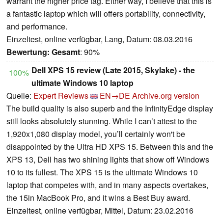
warrant the higher price tag. Either way, I believe that this is
a fantastic laptop which will offers portability, connectivity,
and performance.
Einzeltest, online verfügbar, Lang, Datum: 08.03.2016
Bewertung:
Gesamt
: 90%
Dell XPS 15 review (Late 2015, Skylake) - the
100%
ultimate Windows 10 laptop
Quelle:
Expert Reviews
EN→DE
Archive.org version
The build quality is also superb and the InfinityEdge display
still looks absolutely stunning. While I can’t attest to the
1,920x1,080 display model, you’ll certainly won't be
disappointed by the Ultra HD XPS 15. Between this and the
XPS 13, Dell has two shining lights that show off Windows
10 to its fullest. The XPS 15 is the ultimate Windows 10
laptop that competes with, and in many aspects overtakes,
the 15in MacBook Pro, and it wins a Best Buy award.
Einzeltest, online verfügbar, Mittel, Datum: 23.02.2016