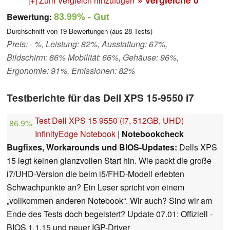
[+] Zum Vergleich hinzufügen
83.99%
- Gut
Bewertung:
Durchschnitt von
19
Bewertungen (aus
28
Tests)
Preis: - %, Leistung: 82%, Ausstattung: 67%,
Bildschirm: 86% Mobilität: 66%, Gehäuse: 96%,
Ergonomie: 91%, Emissionen: 82%
Testberichte für das Dell XPS 15-9550 i7
Test Dell XPS 15 9550 (i7, 512GB, UHD)
86.9%
InfinityEdge Notebook
|
Notebookcheck
Bugfixes, Workarounds und BIOS-Updates:
Dells XPS
15 legt keinen glanzvollen Start hin. Wie packt die große
i7/UHD-Version die beim i5/FHD-Modell erlebten
Schwachpunkte an? Ein Leser spricht von einem
„vollkommen anderen Notebook“. Wir auch? Sind wir am
Ende des Tests doch begeistert? Update 07.01: Offiziell -
BIOS 1.1.15 und neuer IGP-Driver