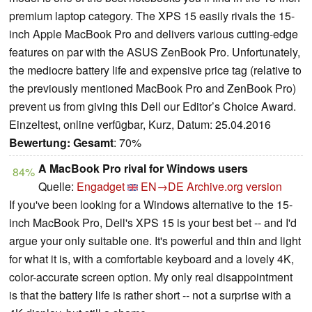
premium laptop category. The XPS 15 easily rivals the 15-
inch Apple MacBook Pro and delivers various cutting-edge
features on par with the ASUS ZenBook Pro. Unfortunately,
the mediocre battery life and expensive price tag (relative to
the previously mentioned MacBook Pro and ZenBook Pro)
prevent us from giving this Dell our Editor’s Choice Award.
Einzeltest, online verfügbar, Kurz, Datum: 25.04.2016
Bewertung:
Gesamt
: 70%
A MacBook Pro rival for Windows users
84%
Quelle:
Engadget
EN→DE
Archive.org version
If you've been looking for a Windows alternative to the 15-
inch MacBook Pro, Dell's XPS 15 is your best bet -- and I'd
argue your only suitable one. It's powerful and thin and light
for what it is, with a comfortable keyboard and a lovely 4K,
color-accurate screen option. My only real disappointment
is that the battery life is rather short -- not a surprise with a