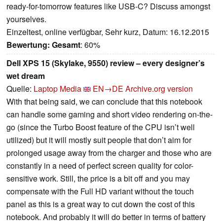
ready-for-tomorrow features like USB-C? Discuss amongst
yourselves.
Einzeltest, online verfügbar, Sehr kurz, Datum: 16.12.2015
Bewertung:
Gesamt
: 60%
Dell XPS 15 (Skylake, 9550) review – every designer’s
wet dream
Quelle:
Laptop Media
EN→DE
Archive.org version
With that being said, we can conclude that this notebook
can handle some gaming and short video rendering on-the-
go (since the Turbo Boost feature of the CPU isn’t well
utilized) but it will mostly suit people that don’t aim for
prolonged usage away from the charger and those who are
constantly in a need of perfect screen quality for color-
sensitive work. Still, the price is a bit off and you may
compensate with the Full HD variant without the touch
panel as this is a great way to cut down the cost of this
notebook. And probably it will do better in terms of battery