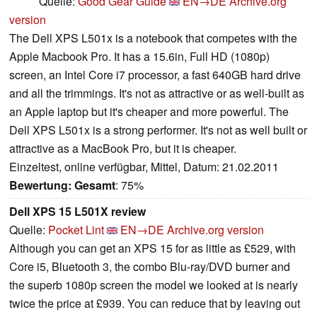
Quelle:
Good Gear Guide
EN→DE
Archive.org
version
The Dell XPS L501x is a notebook that competes with the
Apple Macbook Pro. It has a 15.6in, Full HD (1080p)
screen, an Intel Core i7 processor, a fast 640GB hard drive
and all the trimmings. It's not as attractive or as well-built as
an Apple laptop but it's cheaper and more powerful. The
Dell XPS L501x is a strong performer. It's not as well built or
attractive as a MacBook Pro, but it is cheaper.
Einzeltest, online verfügbar, Mittel, Datum: 21.02.2011
Bewertung:
Gesamt
: 75%
Dell XPS 15 L501X review
Quelle:
Pocket Lint
EN→DE
Archive.org version
Although you can get an XPS 15 for as little as £529, with
Core i5, Bluetooth 3, the combo Blu-ray/DVD burner and
the superb 1080p screen the model we looked at is nearly
twice the price at £939. You can reduce that by leaving out