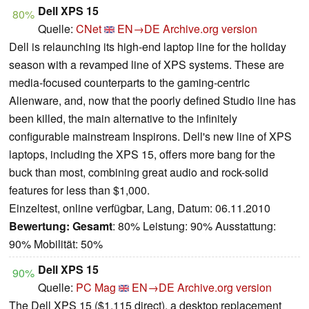
Dell XPS 15
80%
Quelle:
CNet
EN→DE
Archive.org version
Dell is relaunching its high-end laptop line for the holiday
season with a revamped line of XPS systems. These are
media-focused counterparts to the gaming-centric
Alienware, and, now that the poorly defined Studio line has
been killed, the main alternative to the infinitely
configurable mainstream Inspirons.
Dell's new line of XPS
laptops, including the XPS 15, offers more bang for the
buck than most, combining great audio and rock-solid
features for less than $1,000.
Einzeltest, online verfügbar, Lang, Datum: 06.11.2010
Bewertung:
Gesamt
: 80% Leistung: 90% Ausstattung:
90% Mobilität: 50%
Dell XPS 15
90%
Quelle:
PC Mag
EN→DE
Archive.org version
The Dell XPS 15 ($1,115 direct), a desktop replacement