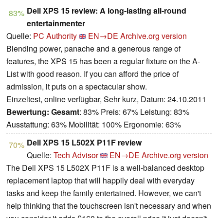
Dell XPS 15 review: A long-lasting all-round
83%
entertainmenter
Quelle:
PC Authority
EN→DE
Archive.org version
Blending power, panache and a generous range of
features, the XPS 15 has been a regular fixture on the A-
List with good reason. If you can afford the price of
admission, it puts on a spectacular show.
Einzeltest, online verfügbar, Sehr kurz, Datum: 24.10.2011
Bewertung:
Gesamt
: 83% Preis: 67% Leistung: 83%
Ausstattung: 63% Mobilität: 100% Ergonomie: 63%
Dell XPS 15 L502X P11F review
70%
Quelle:
Tech Advisor
EN→DE
Archive.org version
The Dell XPS 15 L502X P11F is a well-balanced desktop
replacement laptop that will happily deal with everyday
tasks and keep the family entertained. However, we can't
help thinking that the touchscreen isn't necessary and when