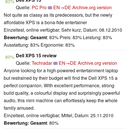
83%
Quelle:
PC Pro
EN→DE
Archive.org version
Not quite as classy as its predecessors, but the newly
affordable XPS is a bona-fide entertainer
Einzeltest, online verfügbar, Sehr kurz, Datum: 08.12.2010
Bewertung:
Gesamt
: 83% Preis: 83% Leistung: 83%
Ausstattung: 83% Ergonomie: 83%
Dell XPS 15 review
80%
Quelle:
Techradar
EN→DE
Archive.org version
Anyone looking for a high-powered entertainment laptop
but restrained by their budget will find the Dell XPS 15 a
perfect companion. With excellent performance, strong
build quality, a colourful display and surprisingly powerful
audio, this mini machine can effortlessly keep the whole
family amused.
Einzeltest, online verfügbar, Mittel, Datum: 25.11.2010
Bewertung:
Gesamt
: 80%