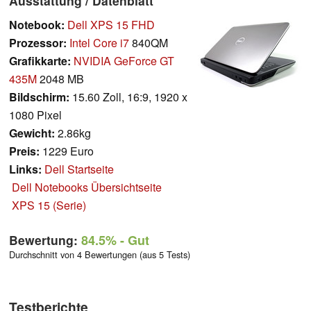
Ausstattung / Datenblatt
Notebook:
Dell XPS 15 FHD
Prozessor:
Intel Core i7
840QM
Grafikkarte:
NVIDIA GeForce GT
435M
2048 MB
Bildschirm:
15.60 Zoll, 16:9, 1920 x
1080 Pixel
Gewicht:
2.86kg
Preis:
1229 Euro
Links:
Dell Startseite
Dell Notebooks Übersichtseite
XPS 15 (Serie)
Bewertung:
84.5%
- Gut
Durchschnitt von 4 Bewertungen (aus 5 Tests)
Testberichte