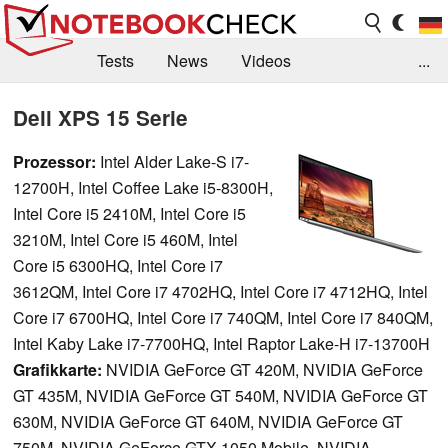
Tests
News
Videos
...
Benchmarks & Tech
Externe Tests
Dell XPS 15 Serie
Kaufberatung
Deals
Suche
Jobs
Prozessor:
Intel Alder Lake-S i7-
12700H, Intel Coffee Lake i5-8300H,
Forum
Intel Core i5 2410M, Intel Core i5
3210M, Intel Core i5 460M, Intel
Core i5 6300HQ, Intel Core i7
3612QM, Intel Core i7 4702HQ, Intel Core i7 4712HQ, Intel
Core i7 6700HQ, Intel Core i7 740QM, Intel Core i7 840QM,
Intel Kaby Lake i7-7700HQ, Intel Raptor Lake-H i7-13700H
Grafikkarte:
NVIDIA GeForce GT 420M, NVIDIA GeForce
GT 435M, NVIDIA GeForce GT 540M, NVIDIA GeForce GT
630M, NVIDIA GeForce GT 640M, NVIDIA GeForce GT
750M, NVIDIA GeForce GTX 1050 Mobile, NVIDIA