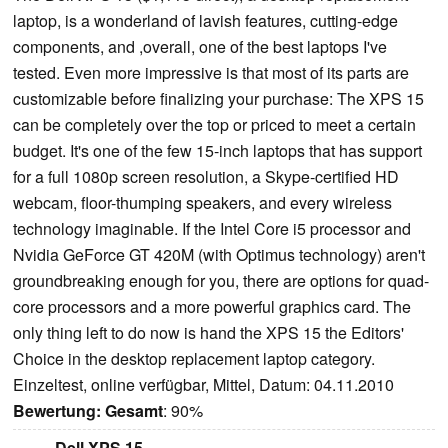
laptop, is a wonderland of lavish features, cutting-edge
components, and ,overall, one of the best laptops I've
tested. Even more impressive is that most of its parts are
customizable before finalizing your purchase: The XPS 15
can be completely over the top or priced to meet a certain
budget. It's one of the few 15-inch laptops that has support
for a full 1080p screen resolution, a Skype-certified HD
webcam, floor-thumping speakers, and every wireless
technology imaginable. If the Intel Core i5 processor and
Nvidia GeForce GT 420M (with Optimus technology) aren't
groundbreaking enough for you, there are options for quad-
core processors and a more powerful graphics card. The
only thing left to do now is hand the XPS 15 the Editors'
Choice in the desktop replacement laptop category.
Einzeltest, online verfügbar, Mittel, Datum: 04.11.2010
Bewertung:
Gesamt
: 90%
Dell XPS 15