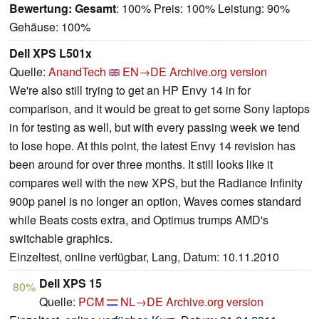
Bewertung:
Gesamt
: 100% Preis: 100% Leistung: 90%
Gehäuse: 100%
Dell XPS L501x
Quelle:
AnandTech
EN→DE
Archive.org version
We're also still trying to get an HP Envy 14 in for
comparison, and it would be great to get some Sony laptops
in for testing as well, but with every passing week we tend
to lose hope. At this point, the latest Envy 14 revision has
been around for over three months. It still looks like it
compares well with the new XPS, but the Radiance Infinity
900p panel is no longer an option, Waves comes standard
while Beats costs extra, and Optimus trumps AMD's
switchable graphics.
Einzeltest, online verfügbar, Lang, Datum: 10.11.2010
Dell XPS 15
80%
Quelle:
PCM
NL→DE
Archive.org version