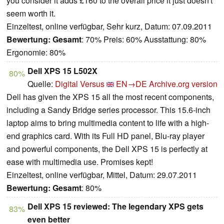
you consider it adds £160 to the overall price it just doesn't
seem worth it.
Einzeltest, online verfügbar, Sehr kurz, Datum: 07.09.2011
Bewertung:
Gesamt
: 70% Preis: 60% Ausstattung: 80%
Ergonomie: 80%
Dell XPS 15 L502X
80%
Quelle:
Digital Versus
EN→DE
Archive.org version
Dell has given the XPS 15 all the most recent components,
including a Sandy Bridge series processor. This 15.6-inch
laptop aims to bring multimedia content to life with a high-
end graphics card. With its Full HD panel, Blu-ray player
and powerful components, the Dell XPS 15 is perfectly at
ease with multimedia use. Promises kept!
Einzeltest, online verfügbar, Mittel, Datum: 29.07.2011
Bewertung:
Gesamt
: 80%
Dell XPS 15 reviewed: The legendary XPS gets
83%
even better