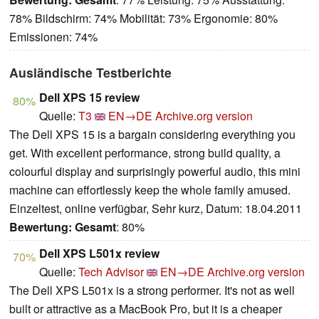
78% Bildschirm: 74% Mobilität: 73% Ergonomie: 80%
Emissionen: 74%
Ausländische Testberichte
Dell XPS 15 review
80%
Quelle:
T3
EN→DE
Archive.org version
The Dell XPS 15 is a bargain considering everything you
get. With excellent performance, strong build quality, a
colourful display and surprisingly powerful audio, this mini
machine can effortlessly keep the whole family amused.
Einzeltest, online verfügbar, Sehr kurz, Datum: 18.04.2011
Bewertung:
Gesamt
: 80%
Dell XPS L501x review
70%
Quelle:
Tech Advisor
EN→DE
Archive.org version
The Dell XPS L501x is a strong performer. It's not as well
built or attractive as a MacBook Pro, but it is a cheaper