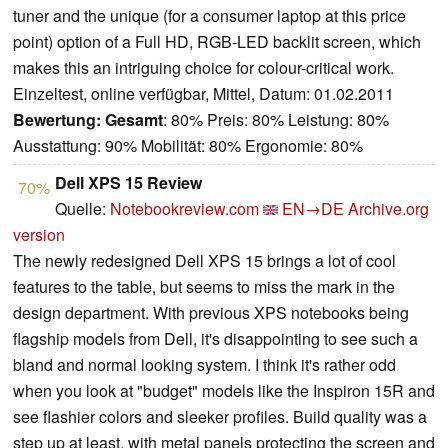
tuner and the unique (for a consumer laptop at this price
point) option of a Full HD, RGB-LED backlit screen, which
makes this an intriguing choice for colour-critical work.
Einzeltest, online verfügbar, Mittel, Datum: 01.02.2011
Bewertung:
Gesamt
: 80% Preis: 80% Leistung: 80%
Ausstattung: 90% Mobilität: 80% Ergonomie: 80%
Dell XPS 15 Review
70%
Quelle:
Notebookreview.com
EN→DE
Archive.org
version
The newly redesigned Dell XPS 15 brings a lot of cool
features to the table, but seems to miss the mark in the
design department. With previous XPS notebooks being
flagship models from Dell, it's disappointing to see such a
bland and normal looking system. I think it's rather odd
when you look at "budget" models like the Inspiron 15R and
see flashier colors and sleeker profiles. Build quality was a
step up at least, with metal panels protecting the screen and