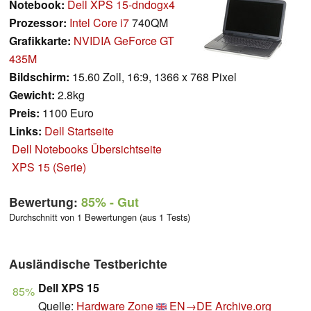
Notebook:
Dell XPS 15-dndogx4
Prozessor:
Intel Core i7
740QM
Grafikkarte:
NVIDIA GeForce GT
435M
Bildschirm:
15.60 Zoll, 16:9, 1366 x 768 Pixel
Gewicht:
2.8kg
Preis:
1100 Euro
Links:
Dell Startseite
Dell Notebooks Übersichtseite
XPS 15 (Serie)
Bewertung:
85%
- Gut
Durchschnitt von 1 Bewertungen (aus 1 Tests)
Ausländische Testberichte
Dell XPS 15
85%
Quelle:
Hardware Zone
EN→DE
Archive.org