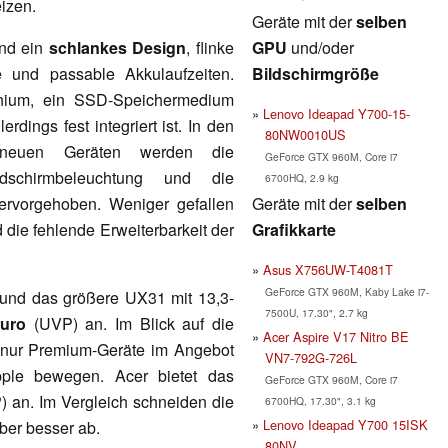
eizen.
Geräte mit der
selben
GPU
und/oder
ind ein
schlankes Design
, flinke
Bildschirmgröße
e und passable Akkulaufzeiten.
inium, ein SSD-Speichermedium
Lenovo Ideapad Y700-15-
llerdings fest integriert ist. In den
80NW0010US
 neuen Geräten werden die
GeForce GTX 960M, Core i7
ldschirmbeleuchtung und die
6700HQ, 2.9 kg
Geräte mit der
selben
hervorgehoben. Weniger gefallen
Grafikkarte
 die fehlende Erweiterbarkeit der
Asus X756UW-T4081T
GeForce GTX 960M, Kaby Lake i7-
 und das größere UX31 mit 13,3-
7500U, 17.30", 2.7 kg
Euro
(UVP) an. Im Blick auf die
Acer Aspire V17 Nitro BE
r nur Premium-Geräte im Angebot
VN7-792G-726L
pple bewegen. Acer bietet das
GeForce GTX 960M, Core i7
) an. Im Vergleich schneiden die
6700HQ, 17.30", 3.1 kg
Lenovo Ideapad Y700 15ISK
aber besser ab.
80NV