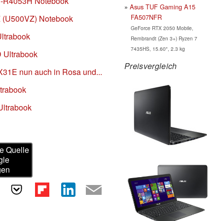
N-R4053H Notebook
Asus TUF Gaming A15
FA507NFR
 (U500VZ) Notebook
GeForce RTX 2050 Mobile,
ltrabook
Rembrandt (Zen 3+) Ryzen 7
7435HS, 15.60", 2.3 kg
 Ultrabook
Preisvergleich
31E nun auch in Rosa und...
trabook
ltrabook
e Quelle
gle
gen