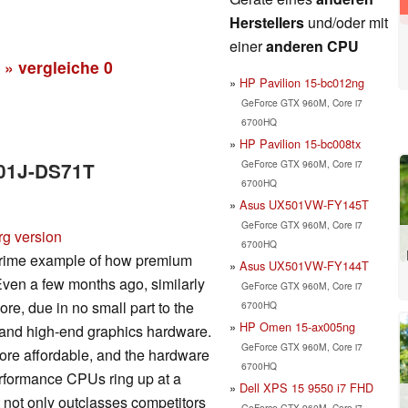
Herstellers
und/oder mit
einer
anderen CPU
» vergleiche
0
HP Pavilion 15-bc012ng
GeForce GTX 960M, Core i7
6700HQ
HP Pavilion 15-bc008tx
GeForce GTX 960M, Core i7
501J-DS71T
6700HQ
Asus UX501VW-FY145T
GeForce GTX 960M, Core i7
rg version
6700HQ
rime example of how premium
Asus UX501VW-FY144T
Even a few months ago, similarly
GeForce GTX 960M, Core i7
re, due in no small part to the
6700HQ
HP Omen 15-ax005ng
ys and high-end graphics hardware.
GeForce GTX 960M, Core i7
ore affordable, and the hardware
6700HQ
erformance CPUs ring up at a
Dell XPS 15 9550 i7 FHD
t not only outclasses competitors
GeForce GTX 960M, Core i7