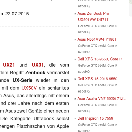
6700HQ
um: 23.07.2015
Asus ZenBook Pro
UX501VW-DS71T
GeForce GTX 960M, Core i7
6700HQ
Asus N551VW-FY196T
GeForce GTX 960M, Core i7
6700HQ
Dell XPS 15-9550, Core i7
s UX21
und
UX31
, die vom
GeForce GTX 960M, Core i7
 dem Begriff
Zenbook
vermarktet
6700HQ
Dell XPS 15 2016 9550
hende
UX-Serie
wieder in den
GeForce GTX 960M, Core i5
s mit dem
UX50V
ein schlankes
6300HQ
 Asus, das allerdings mit einem
Acer Aspire VN7-592G-71ZL
rund drei Jahre nach dem ersten
GeForce GTX 960M, Core i7
rem Asus zwei Geräte einer neuen
6700HQ
 Die Kategorie Ultrabook selbst
Dell Inspiron 15 7559
GeForce GTX 960M, Core i7
sherigen Platzhirschen von Apple
6700HQ