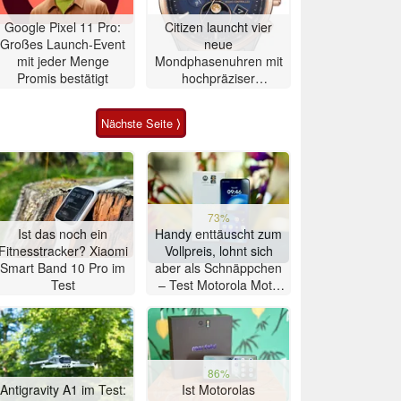
Google Pixel 11 Pro:
Citizen launcht vier
Großes Launch-Event
neue
mit jeder Menge
Mondphasenuhren mit
Promis bestätigt
hochpräziser
Atomzeitmessung
Nächste Seite ⟩
73%
Ist das noch ein
Handy enttäuscht zum
Fitnesstracker? Xiaomi
Vollpreis, lohnt sich
Smart Band 10 Pro im
aber als Schnäppchen
Test
– Test Motorola Moto
G47 Smartphone
86%
Antigravity A1 im Test:
Ist Motorolas