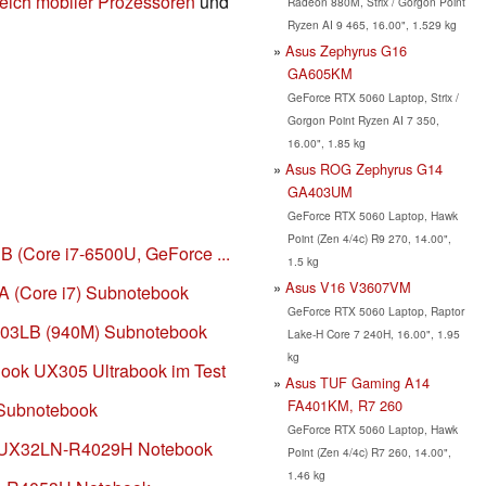
eich mobiler Prozessoren
und
Radeon 880M, Strix / Gorgon Point
Ryzen AI 9 465, 16.00", 1.529 kg
Asus Zephyrus G16
GA605KM
GeForce RTX 5060 Laptop, Strix /
Gorgon Point Ryzen AI 7 350,
16.00", 1.85 kg
Asus ROG Zephyrus G14
GA403UM
GeForce RTX 5060 Laptop, Hawk
Point (Zen 4/4c) R9 270, 14.00",
 (Core i7-6500U, GeForce ...
1.5 kg
Asus V16 V3607VM
 (Core i7) Subnotebook
GeForce RTX 5060 Laptop, Raptor
303LB (940M) Subnotebook
Lake-H Core 7 240H, 16.00", 1.95
kg
ook UX305 Ultrabook im Test
Asus TUF Gaming A14
FA401KM, R7 260
Subnotebook
GeForce RTX 5060 Laptop, Hawk
k UX32LN-R4029H Notebook
Point (Zen 4/4c) R7 260, 14.00",
1.46 kg