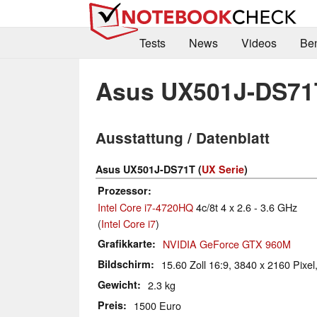
Tests
News
Videos
Be
Asus UX501J-DS71
Ausstattung / Datenblatt
Asus UX501J-DS71T (
UX Serie
)
Prozessor
Intel Core i7-4720HQ
4c/8t 4 x 2.6 - 3.6 GHz
(
Intel Core i7
)
Grafikkarte
NVIDIA GeForce GTX 960M
Bildschirm
15.60 Zoll 16:9, 3840 x 2160 Pixel
Gewicht
2.3 kg
Preis
1500 Euro