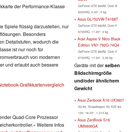
fikkarte der Performance-Klasse
GeForce GTX 960M, Core i5
6300HQ, 0.00", 0 kg
Asus GL752VW-T4168T
 Spiele flüssig darzustellen, nur
GeForce GTX 960M, Core i7
6700HQ, 17.30", 3 kg
Auflösungen. Besonders
Acer Aspire V Nitro Black
en Detailstufen, wodurch die
Edition VN7-792G-74Q4
lasse ist nur noch für
GeForce GTX 960M, Core i7
Stromverbrauch von modernen
6700HQ, 17.30", 3.06 kg
nger und erlaubt auch bessere
Geräte mit der
selben
Bildschirmgröße
und/oder ähnlichem
Notebook-Grafikkartenvergleich
Gewicht
Asus Zenbook A16 UX3607
X2-90, Snapdragon X2 X2E-94-
100, 16.00", 1.213 kg
erender Quad-Core Prozessor
Asus ZenBook S16
eicherkontroller.» Weitere Infos
UM5606GA