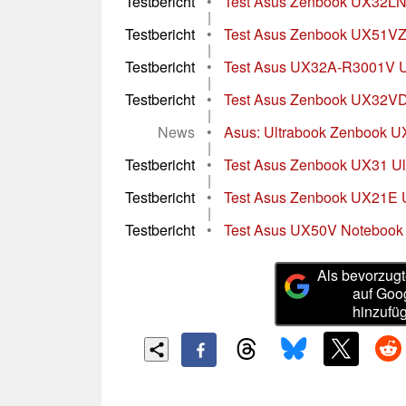
Testbericht
•
Test Asus Zenbook UX32L
|
Testbericht
•
Test Asus Zenbook UX51VZ
|
Testbericht
•
Test Asus UX32A-R3001V U
|
Testbericht
•
Test Asus Zenbook UX32VD
|
News
•
Asus: Ultrabook Zenbook UX
|
Testbericht
•
Test Asus Zenbook UX31 Ul
|
Testbericht
•
Test Asus Zenbook UX21E U
|
Testbericht
•
Test Asus UX50V Notebook
Als bevorzugt
auf Goo
hinzufü