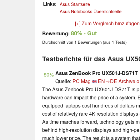
Links
Asus Startseite
Asus Notebooks Übersichtseite
[+] Zum Vergleich hinzufügen
80%
- Gut
Bewertung:
Durchschnitt von
1
Bewertungen (aus
1
Tests)
Testberichte für das Asus UX
Asus ZenBook Pro UX501J-DS71T
80%
Quelle:
PC Mag
EN→DE
Archive.o
The Asus Zenbook Pro UX501J-DS71T is p
hardware can impact the price of a system. 
equipped laptops cost hundreds of dollars mo
cost of relatively rare 4K resolution displa
As time marches forward, technology gets m
behind high-resolution displays and high-p
much lower price. The result is a system tha