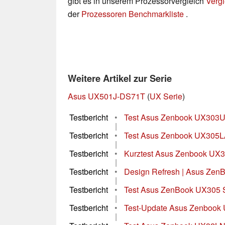
gibt es in unserem Prozessorvergleich
Vergl
der
Prozessoren Benchmarkliste
.
Weitere Artikel zur Serie
Asus UX501J-DS71T
(
UX Serie
)
Testbericht
•
Test Asus Zenbook UX303UB
|
Testbericht
•
Test Asus Zenbook UX305LA
|
Testbericht
•
Kurztest Asus Zenbook UX
|
Testbericht
•
Design Refresh | Asus ZenB
|
Testbericht
•
Test Asus ZenBook UX305 
|
Testbericht
•
Test-Update Asus Zenboo
|