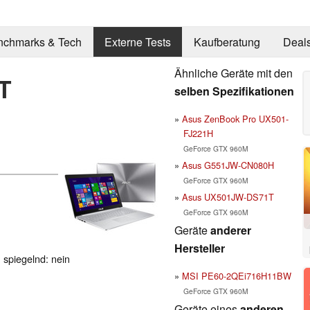
nchmarks & Tech
Externe Tests
Kaufberatung
Deal
Ähnliche Geräte mit den
T
selben Spezifikationen
Asus ZenBook Pro UX501-
FJ221H
GeForce GTX 960M
Asus G551JW-CN080H
GeForce GTX 960M
Asus UX501JW-DS71T
GeForce GTX 960M
Geräte
anderer
Hersteller
, spiegelnd: nein
MSI PE60-2QEi716H11BW
GeForce GTX 960M
Geräte eines
anderen