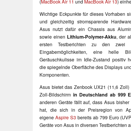
(
MacBook Air 11
und
MacBook Air 13
) einh
Wichtige Eckpunkte für dieses Vorhaben s
und gleichzeitig stromsparende Hardwar
Asus nutzt dafür ein Chassis aus Alum
sowie einen
Lithium-Polymer-Akku
, der a
ersten Testberichten zu den zwei
Eingabemöglichkeiten, eine helle Bi
Geräuschkulisse im Idle-Zustand positiv 
die spiegelnde Oberfläche des Displays und
Komponenten.
Asus bietet das Zenbook UX21 (11,6 Zoll)
Zoll-Bildschirm
in Deutschland ab 999 
anderen Geräte fällt auf, dass Asus bishe
hat, die sich in der Preisregion von A
eigene
Aspire S3
bereits ab 799 Euro (UVP
Geräte von Asus in diversen Testberichten 