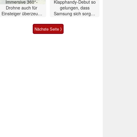
Immersive 360°-
Klapphandy-Debut so
Drohne auch für
gelungen, dass
Einsteiger überzeugt
Samsung sich sorgen
mit Einschränkungen
muss? – Razr Fold
Smartphone im Test
Nächste Seite ⟩