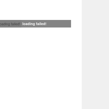
loading failed!
loading failed!