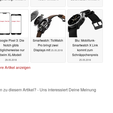
oogle Pixel 3: Die
Smartwatch: TicWatch
Blu: Mobilfunk-
Notch gibts
Pro bringt zwei
Smartwatch X Link
öglicherweise nur
Displays mit
kommt zum
25.05.2018
beim XL-Modell
Schnäppchenpreis
29.05.2018
25.05.2018
re Artikel anzeigen
n zu diesem Artikel? - Uns interessiert Deine Meinung