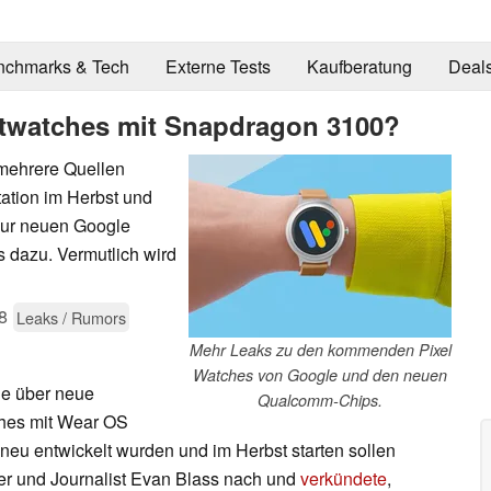
nchmarks & Tech
Externe Tests
Kaufberatung
Deal
rtwatches mit Snapdragon 3100?
 mehrere Quellen
tation im Herbst und
zur neuen Google
dazu. Vermutlich wird
8
Leaks / Rumors
Mehr Leaks zu den kommenden Pixel
Watches von Google und den neuen
e über neue
Qualcomm-Chips.
hes mit Wear OS
 neu entwickelt wurden und im Herbst starten sollen
er und Journalist Evan Blass nach und
verkündete
,