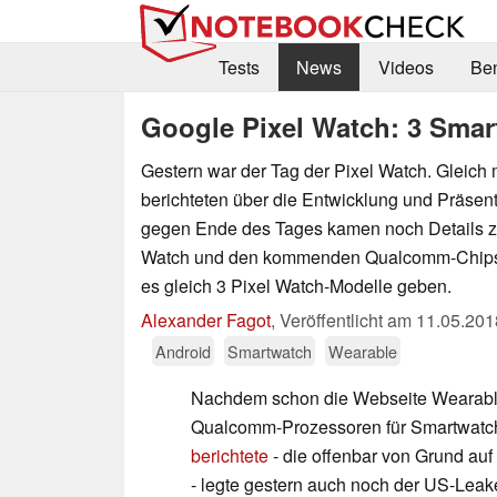
Tests
News
Videos
Be
Google Pixel Watch: 3 Sma
Gestern war der Tag der Pixel Watch. Gleich
berichteten über die Entwicklung und Präsen
gegen Ende des Tages kamen noch Details 
Watch und den kommenden Qualcomm-Chips 
es gleich 3 Pixel Watch-Modelle geben.
Alexander Fagot
,
Veröffentlicht am
11.05.201
Android
Smartwatch
Wearable
Nachdem schon die Webseite Wearabl
Qualcomm-Prozessoren für Smartwatc
berichtete
- die offenbar von Grund auf
- legte gestern auch noch der US-Leak