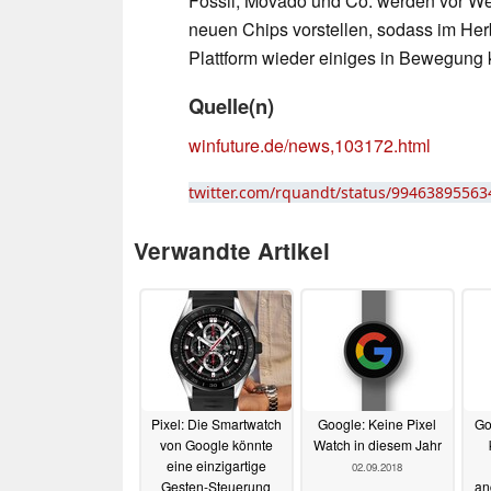
Fossil, Movado und Co. werden vor W
neuen Chips vorstellen, sodass im Her
Plattform wieder einiges in Bewegung
Quelle(n)
winfuture.de/news,103172.html
twitter.com/rquandt/status/9946389556
Verwandte Artikel
Pixel: Die Smartwatch
Google: Keine Pixel
Go
von Google könnte
Watch in diesem Jahr
eine einzigartige
02.09.2018
Gesten-Steuerung
an