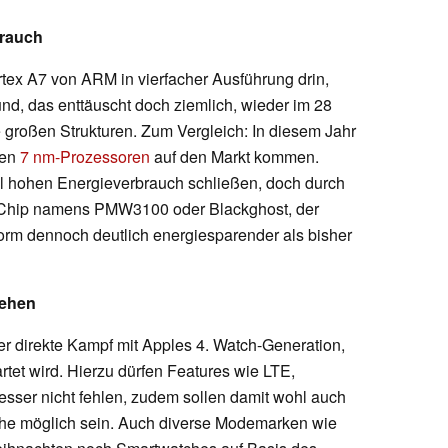
brauch
rtex A7 von ARM in vierfacher Ausführung drin,
d, das enttäuscht doch ziemlich, wieder im 28
e großen Strukturen. Zum Vergleich: In diesem Jahr
ten
7 nm-Prozessoren
auf den Markt kommen.
ell hohen Energieverbrauch schließen, doch durch
Chip namens PMW3100 oder Blackghost, der
tform dennoch deutlich energiesparender als bisher
iehen
der direkte Kampf mit Apples 4. Watch-Generation,
tet wird. Hierzu dürfen Features wie LTE,
sser nicht fehlen, zudem sollen damit wohl auch
e möglich sein. Auch diverse Modemarken wie