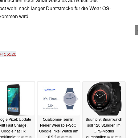
eihnachten noch Smartwatches auf Basis des
bst wohl nach langer Durststrecke für die Wear OS-
 kommen wird.
34155520
ogle Pixel: Update
Qualcomm-Termin:
Suunto 9: Smartwatch
killt Fast Charge,
Neuer Wearable-SoC,
soll 120 Stunden im
Google hat Fix
Google Pixel Watch am
GPS-Modus
gekündigt
10.9.?
durchhalten
15.08.2018
08.08.2018
09.06.2018