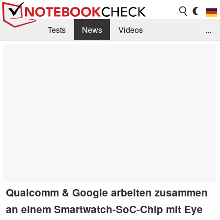
Tests
News
Videos
...
Benchmarks & Tech
Externe Tests
Kaufberatung
Deals
Suche
Jobs
Forum
Qualcomm & Google arbeiten zusammen
an einem Smartwatch-SoC-Chip mit Eye