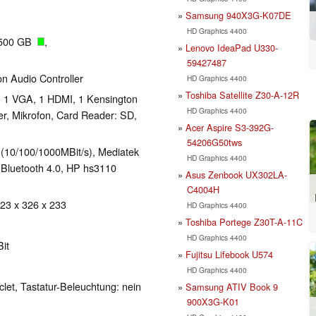
Samsung 940X3G-K07DE
HD Graphics 4400
 500 GB
,
Lenovo IdeaPad U330-
59427487
ion Audio Controller
HD Graphics 4400
Toshiba Satellite Z30-A-12R
, 1 VGA, 1 HDMI, 1 Kensington
HD Graphics 4400
er, Mikrofon, Card Reader: SD,
Acer Aspire S3-392G-
54206G50tws
(10/100/1000MBit/s), Mediatek
HD Graphics 4400
, Bluetooth 4.0, HP hs3110
Asus Zenbook UX302LA-
C4004H
 23 x 326 x 233
HD Graphics 4400
Toshiba Portege Z30T-A-11C
HD Graphics 4400
it
Fujitsu Lifebook U574
HD Graphics 4400
clet, Tastatur-Beleuchtung: nein
Samsung ATIV Book 9
900X3G-K01