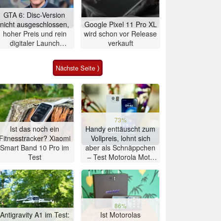
GTA 6: Disc-Version
nicht ausgeschlossen,
Google Pixel 11 Pro XL
hoher Preis und rein
wird schon vor Release
digitaler Launch
verkauft
werden gerechtfertigt
Nächste Seite ⟩
73%
Ist das noch ein
Handy enttäuscht zum
Fitnesstracker? Xiaomi
Vollpreis, lohnt sich
Smart Band 10 Pro im
aber als Schnäppchen
Test
– Test Motorola Moto
G47 Smartphone
86%
Antigravity A1 im Test:
Ist Motorolas