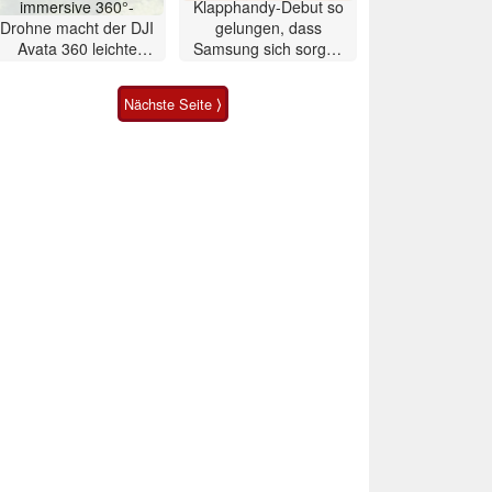
immersive 360°-
Klapphandy-Debut so
Drohne macht der DJI
gelungen, dass
Avata 360 leichte
Samsung sich sorgen
Konkurrenz
muss? – Razr Fold
Smartphone im Test
Nächste Seite ⟩