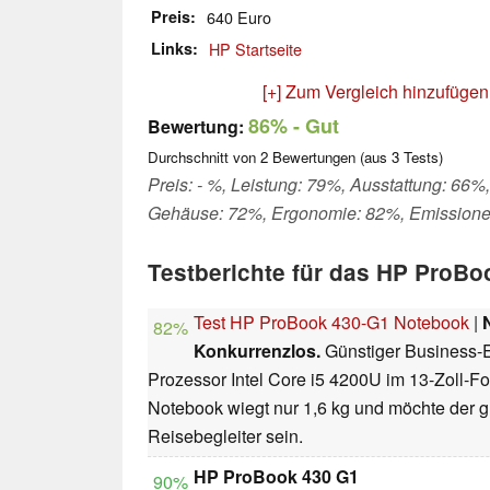
Preis
640 Euro
Links
HP Startseite
[+] Zum Vergleich hinzufügen
86%
- Gut
Bewertung:
Durchschnitt von
2
Bewertungen (aus
3
Tests)
Preis: - %, Leistung: 79%, Ausstattung: 66%,
Gehäuse: 72%, Ergonomie: 82%, Emission
Testberichte für das HP ProBo
Test HP ProBook 430-G1 Notebook
|
82%
Konkurrenzlos.
Günstiger Business-E
Prozessor Intel Core i5 4200U im 13-Zoll-F
Notebook wiegt nur 1,6 kg und möchte der g
Reisebegleiter sein.
HP ProBook 430 G1
90%