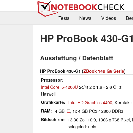
Tests
News
Videos
Be
HP ProBook 430-G
Ausstattung / Datenblatt
HP ProBook 430-G1 (
ZBook 14u G6 Serie
)
Prozessor
Intel Core i5-4200U
2c/4t 2 x 1.6 - 2.6 GHz,
Haswell
Grafikkarte
Intel HD Graphics 4400
, Kerntakt
RAM
4 GB
, 1x 4 GB PC3-12800 DDR3
Bildschirm
13.30 Zoll 16:9, 1366 x 768 Pixel
spiegelnd: nein