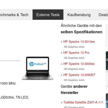
nchmarks & Tech
Externe Tests
Kaufberatung
Deal
Ähnliche Geräte mit den
1
selben Spezifikationen
HP Spectre 13-3010ea
HD Graphics 4400
HP Spectre 13 Pro
HD Graphics 4400
HP Spectre 13-3000eo
HD Graphics 4400
HP Spectre 13-3090EF
HD Graphics 4400
: 1000 MHz
Geräte
anderer
Hersteller
, LGD0354, TN LED,
Toshiba Satellite Z30T-A-111
HD Graphics 4400