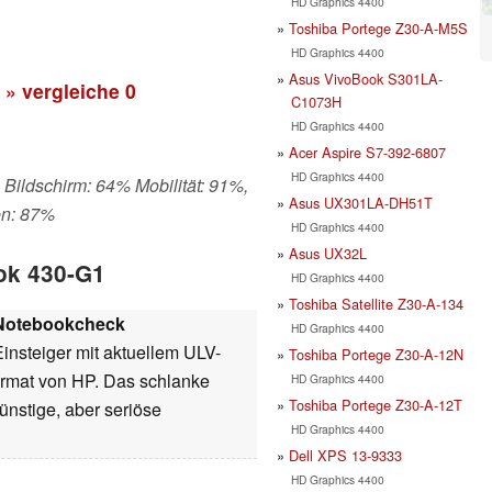
HD Graphics 4400
Toshiba Portege Z30-A-M5S
HD Graphics 4400
Asus VivoBook S301LA-
» vergleiche
0
C1073H
HD Graphics 4400
Acer Aspire S7-392-6807
HD Graphics 4400
 Bildschirm: 64% Mobilität: 91%,
Asus UX301LA-DH51T
en: 87%
HD Graphics 4400
Asus UX32L
ok 430-G1
HD Graphics 4400
Toshiba Satellite Z30-A-134
Notebookcheck
HD Graphics 4400
insteiger mit aktuellem ULV-
Toshiba Portege Z30-A-12N
ormat von HP. Das schlanke
HD Graphics 4400
Toshiba Portege Z30-A-12T
ünstige, aber seriöse
HD Graphics 4400
Dell XPS 13-9333
HD Graphics 4400