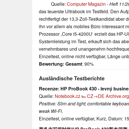
Quelle:
Computer Magazin
-
Heft 11/
das teuerste Ultrabook im Testfeld. Den Auf
rechtfertigt der 13,3-Zoll-Testkandidat aber 
ihn vor allem als mobiles Büro interessant m
Prozessor ‚Core i5-4200U‘ erzielt das HP-U
Systemleistung im Test, erkauft sich das aber
vernehmbares und unangenehm hochfrequen
Einzeltest, online nicht verfügbar, Länge u
Bewertung:
Gesamt
: 90%
Ausländische Testberichte
Recenze: HP ProBook 430 - levný busines
Quelle:
Notebook.cz
CZ→DE
Archive.org
Positive: Slim and light; comfortable keyboar
weak Wi-Fi.
Einzeltest, online verfügbar, Kurz, Datum: 1