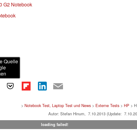
30 G2 Notebook
otebook
e Quelle
gle
gen
>
Notebook Test, Laptop Test und News
>
Externe Tests
>
HP
> H
Autor: Stefan Hinum, 7.10.2013 (Update: 7.10.2
loading failed!