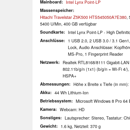
Mainboard
Intel Lynx Point-LP
Massenspeicher
Hitachi Travelstar Z5K500 HTS545050A7E380
,
5400 U/Min, 400 GB verfügbar
Soundkarte
Intel Lynx Point-LP - High Definit
Anschlüsse
1 USB 2.0, 2 USB 3.0 / 3.1 Gen1
Lock, Audio Anschlüsse: Kopfhör
MS-Pro, 1 Fingerprint Reader
Netzwerk
Realtek RTL8168/8111 Gigabit-LAN 
802.11b/g/n (1x1) (b/g/n = Wi-Fi 4/)
HSPA+
Abmessungen
Höhe x Breite x Tiefe (in mm):
Akku
44 Wh Lithium-Ion
Betriebssystem
Microsoft Windows 8 Pro 64 B
Kamera
Webcam: HD
Sonstiges
Lautsprecher: Stereo, Tastatur: Chi
Gewicht
1.6 kg, Netzteil: 370 g