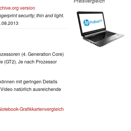
Preisvergleich
chive.org version
erprint security; thin and light.
3.08.2013
ozessoren (4. Generation Core)
ufe (GT2). Je nach Prozessor
 können mit geringen Details
d Video natürlich ausreichende
Notebook-Grafikkartenvergleich