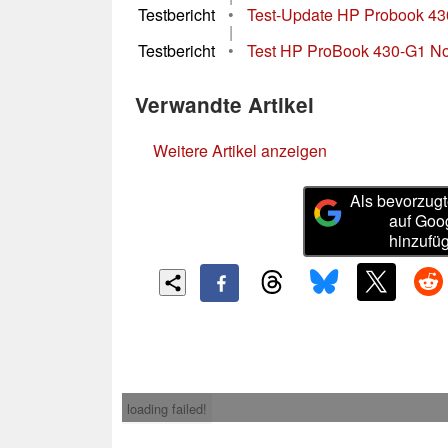
Testbericht
•
Test-Update HP Probook 4
|
Testbericht
•
Test HP ProBook 430-G1 N
Verwandte Artikel
Weitere Artikel anzeigen
Als bevorzugt
auf Goo
hinzufü
loading failed!