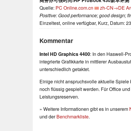
商务亦可很时尚!HP ProBook 430新本评测
Quelle:
PC Online.com.cn
zh-CN→DE
Ar
Positive: Good performance; good design; fing
Einzeltest, online verfügbar, Kurz, Datum: 2
Kommentar
Intel HD Graphics 4400
: In den Haswell-Pr
integrierte Grafikkarte in mittlerer Ausbaust
unterschiedlich getaktet.
Einige nicht anspruchsvolle aktuelle Spiele
noch flüssig gespielt werden. Für Office un
Leistungsreserven.
» Weitere Informationen gibt es in unserem
und der
Benchmarkliste
.