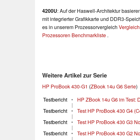
4200U
: Auf der Haswell-Architektur basie
mit integrierter Grafikkarte und DDR3-Speich
es in unserem Prozessorvergleich
Vergleich
Prozessoren Benchmarkliste
.
Weitere Artikel zur Serie
HP ProBook 430-G1
(
ZBook 14u G6 Serie
)
Testbericht
•
HP ZBook 14u G6 im Test: Di
|
Testbericht
•
Test HP ProBook 430 G4 (Co
|
Testbericht
•
Test HP ProBook 430 G3 N
|
Testbericht
•
Test HP ProBook 430 G2 N
|