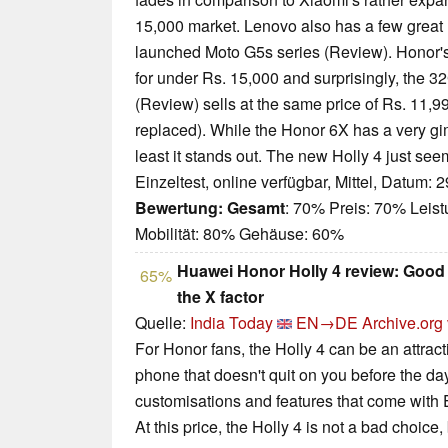
15,000 market. Lenovo also has a few great 
launched Moto G5s series (Review). Honor's
for under Rs. 15,000 and surprisingly, the 
(Review) sells at the same price of Rs. 11,99
replaced). While the Honor 6X has a very gi
least it stands out. The new Holly 4 just seem
Einzeltest, online verfügbar, Mittel, Datum: 
Bewertung:
Gesamt
: 70% Preis: 70% Leis
Mobilität: 80% Gehäuse: 60%
Huawei Honor Holly 4 review: Good b
65%
the X factor
Quelle:
India Today
EN→DE
Archive.org
For Honor fans, the Holly 4 can be an attracti
phone that doesn't quit on you before the d
customisations and features that come with
At this price, the Holly 4 is not a bad choice,