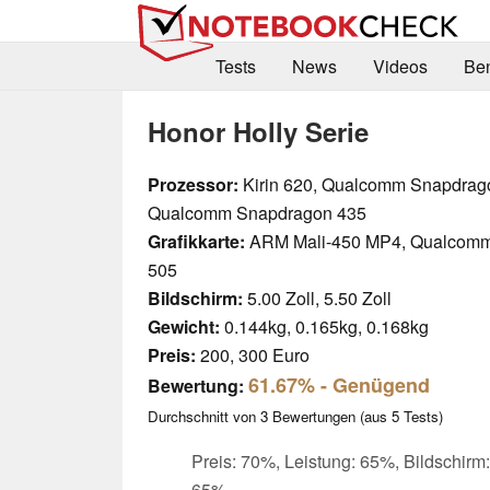
Tests
News
Videos
Be
Honor Holly Serie
Prozessor:
Kirin 620, Qualcomm Snapdrag
Qualcomm Snapdragon 435
Grafikkarte:
ARM Mali-450 MP4, Qualcomm
505
Bildschirm:
5.00 Zoll, 5.50 Zoll
Gewicht:
0.144kg, 0.165kg, 0.168kg
Preis:
200, 300 Euro
61.67%
- Genügend
Bewertung:
Durchschnitt von
3
Bewertungen (aus
5
Tests)
Preis: 70%, Leistung: 65%, Bildschirm
65%