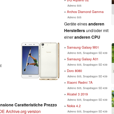
Adreno 505
Archos Diamond Gamma
Adreno 505
Geräte eines
anderen
Herstellers
und/oder mit
einer
anderen CPU
Samsung Galaxy M01
Adreno 505, Snapdragon SD 439
Samsung Galaxy A01
Adreno 505, Snapdragon SD 439
l
Doro 8080
Adreno 505, Snapdragon SD 439
Xiaomi Redmi 7A
Adreno 505, Snapdragon SD 439
Alcatel 3 2019
Adreno 505, Snapdragon SD 439
sione Caratteristiche Prezzo
Nokia 4.2
DE
Archive.org version
Adreno 505, Snapdragon SD 439