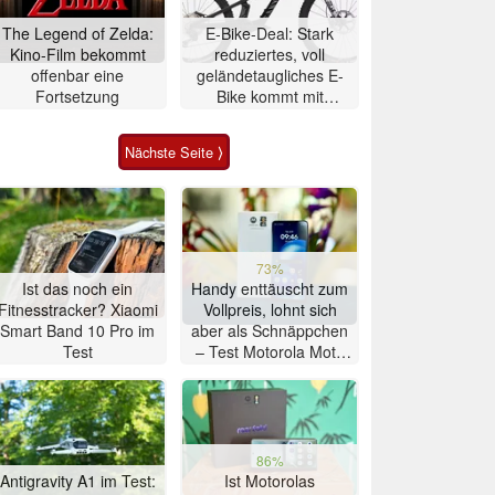
The Legend of Zelda:
E-Bike-Deal: Stark
Kino-Film bekommt
reduziertes, voll
offenbar eine
geländetaugliches E-
Fortsetzung
Bike kommt mit
Mittelmotor
Nächste Seite ⟩
73%
Ist das noch ein
Handy enttäuscht zum
Fitnesstracker? Xiaomi
Vollpreis, lohnt sich
Smart Band 10 Pro im
aber als Schnäppchen
Test
– Test Motorola Moto
G47 Smartphone
86%
Antigravity A1 im Test:
Ist Motorolas