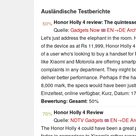
Ausländische Testberichte
Honor Holly 4 review: The quintess
50%
Quelle:
Gadgets Now
EN→DE
Arch
Let's just address the elephant in the room. 
of the device as at Rs 11,999, Honor Holly 4
of a user who's looking to buy a handset f
like Xiaomi and Motorola are offering smart
complaints in any department. They might bo
deliver better performance. Perhaps if the 
8,000 mark, the specs would have been justi
Einzeltest, online verfügbar, Kurz, Datum: 1
Bewertung:
Gesamt
: 50%
Honor Holly 4 Review
70%
Quelle:
NDTV Gadgets
EN→DE
Ar
The Honor Holly 4 could have been a great pho
fades in comparison to Xiaomi's rather expan