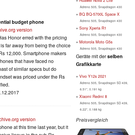
Huawei Nova 2 Lite
Adreno 505, Snapdragon 430
BQ BQ-5700L Space X
Adreno 505, Snapdragon 430
ential budget phone
Sony Xperia R1
ive.org version
Adreno 505, Snapdragon 430
Has Honor erred with the pricing
Motorola Moto G5s
 is far away from being the choice
Adreno 505, Snapdragon 430
or Rs 12,000. Smartphone makers
Geräte mit der
selben
phones that have faced no
Grafikkarte
ast of similar specs but do
Vivo Y12s 2021
handset was priced under the Rs
Adreno 505, Snapdragon SD 439,
fied.
6.51", 0.191 kg
7.12.2017
Xiaomi Redmi 8
Adreno 505, Snapdragon SD 439,
6.22", 0.188 kg
chive.org version
Preisvergleich
ne at this time last year, but it
sive lineup in the sub-Rs.