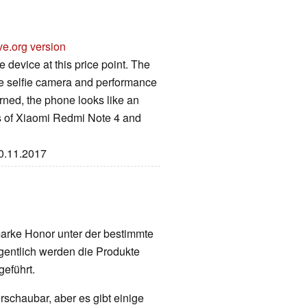
ve.org version
e device at this price point. The
 selfie camera and performance
rned, the phone looks like an
s of Xiaomi Redmi Note 4 and
30.11.2017
arke Honor unter der bestimmte
gentlich werden die Produkte
eführt.
rschaubar, aber es gibt einige