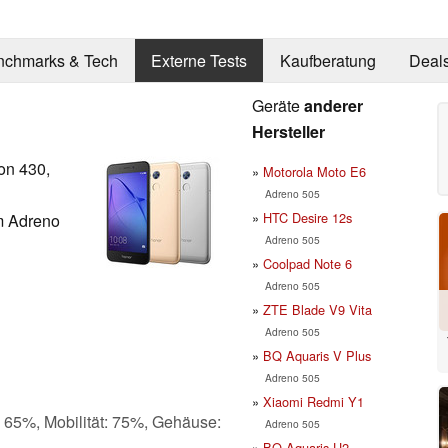
nchmarks & Tech
Externe Tests
Kaufberatung
Deal
Geräte
anderer
Hersteller
on 430,
Motorola Moto E6
Adreno 505
HTC Desire 12s
 Adreno
Adreno 505
Coolpad Note 6
Adreno 505
ZTE Blade V9 Vita
Adreno 505
BQ Aquaris V Plus
Adreno 505
Xiaomi Redmi Y1
: 65%, Mobilität: 75%, Gehäuse:
Adreno 505
BQ Aquaris U2