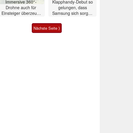
Immersive 360°-
Klapphandy-Debut so
Drohne auch für
gelungen, dass
Einsteiger überzeugt
Samsung sich sorgen
mit Einschränkungen
muss? – Razr Fold
Smartphone im Test
Nächste Seite ⟩