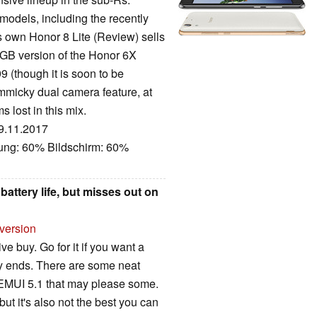
models, including the recently
 own Honor 8 Lite (Review) sells
32GB version of the Honor 6X
9 (though it is soon to be
mmicky dual camera feature, at
s lost in this mix.
29.11.2017
tung: 60% Bildschirm: 60%
attery life, but misses out on
 version
ve buy. Go for it if you want a
ay ends. There are some neat
 EMUI 5.1 that may please some.
 but it's also not the best you can