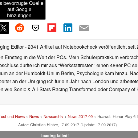
s bevorzugte Quelle
auf Google
hinzufügen
ging Editor
- 2341 Artikel auf Notebookcheck veröffentlicht
seit
 Einstieg in die Welt der PCs. Mein Schülerpraktikum verbrach
chluss durfte ich mir aus “Werkstattresten” einen 486er PC s
dium an der Humboldt-Uni in Berlin, Psychologie kam hinzu. Nac
beiter an der Uni ging ich für ein Jahr nach London und arbeite
n wie Sonic & All-Stars Racing Transformed oder Company of He
Test und News
>
News
>
Newsarchiv
>
News 2017-09
> Huawei: Honor Play 6 f
Autor: Christian Hintze, 7.09.2017 (Update: 7.09.2017)
loading failed!