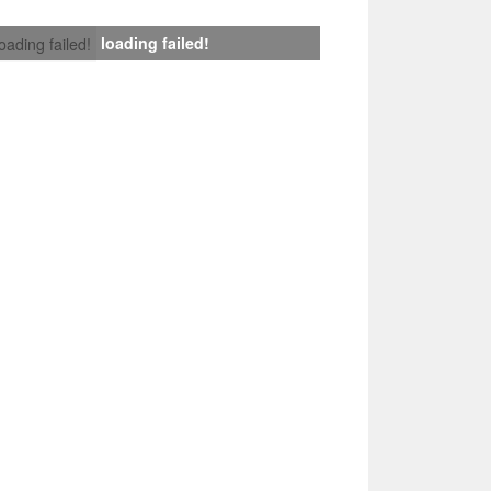
loading failed!
loading failed!