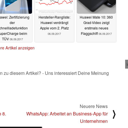
wei: Zertifizierung
Hersteller-Rangliste:
Huawei Mate 10: 360
der
Huawei verdrängt
Grad-Video zeigt
chnellladefunktion
Apple vom 2. Platz
erstmals neues
uperCharge beim
Flaggschiff
06.09.2017
06.09.2017
TÜV
06.09.2017
re Artikel anzeigen
n zu diesem Artikel? - Uns interessiert Deine Meinung
Neuere News
⟩
 8.
WhatsApp: Arbeitet an Business-App für
Unternehmen