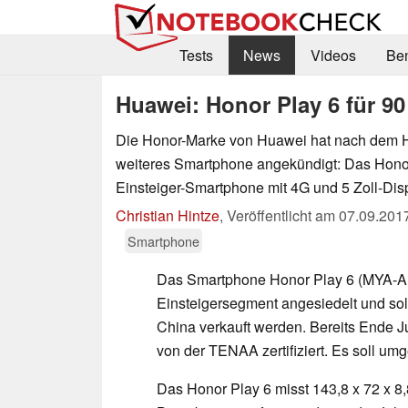
Tests
News
Videos
Be
Huawei: Honor Play 6 für 90
Die Honor-Marke von Huawei hat nach dem H
weiteres Smartphone angekündigt: Das Honor 
Einsteiger-Smartphone mit 4G und 5 Zoll-Disp
Christian Hintze
,
Veröffentlicht am
07.09.201
Smartphone
Das Smartphone Honor Play 6 (MYA-AL1
Einsteigersegment angesiedelt und sol
China verkauft werden. Bereits Ende J
von der TENAA zertifiziert. Es soll um
Das Honor Play 6 misst 143,8 x 72 x 