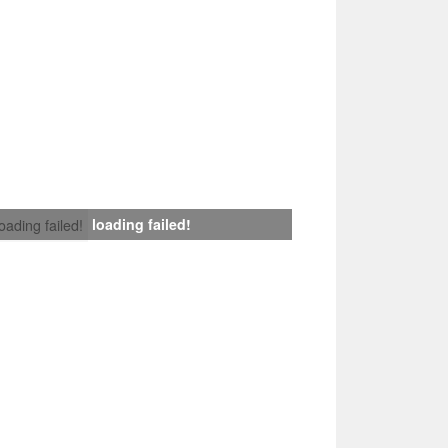
loading failed!
loading failed!