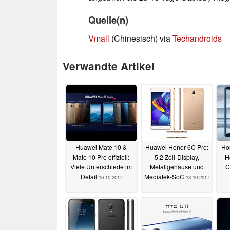
Quelle(n)
Vmall
(Chinesisch) via
Techandroids
Verwandte Artikel
Huawei Mate 10 &
Huawei Honor 6C Pro:
Hon
Mate 10 Pro offiziell:
5,2 Zoll-Display,
H
Viele Unterschiede im
Metallgehäuse und
C
Detail
Mediatek-SoC
16.10.2017
13.10.2017