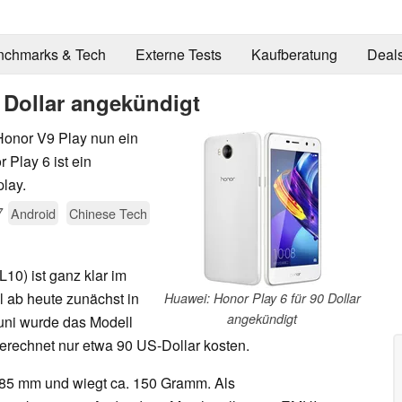
nchmarks & Tech
Externe Tests
Kaufberatung
Deal
 Dollar angekündigt
onor V9 Play nun ein
Play 6 ist ein
lay.
7
Android
Chinese Tech
0) ist ganz klar im
l ab heute zunächst in
Huawei: Honor Play 6 für 90 Dollar
angekündigt
uni wurde das Modell
gerechnet nur etwa 90 US-Dollar kosten.
8,85 mm und wiegt ca. 150 Gramm. Als