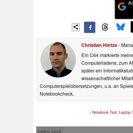
Al
Christian Hintze
- Mana
Ein C64 markierte meinen
Computerladens, zum Abs
später ein Informatikstu
wissenschaftlicher Mitar
Computerspielübersetzungen, u.a. an Spiele
Notebookcheck.
>
Notebook Test, Laptop 
loading failed!