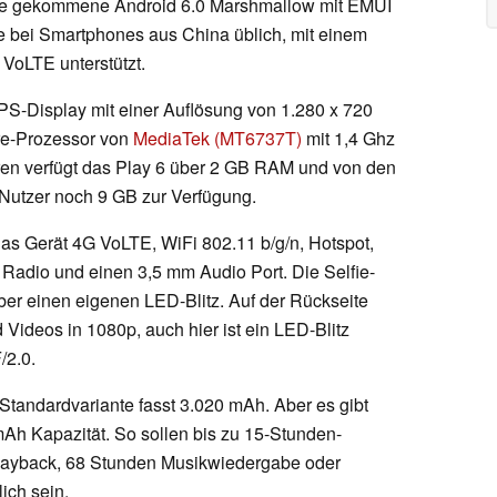
ahre gekommene Android 6.0 Marshmallow mit EMUI
ie bei Smartphones aus China üblich, mit einem
 VoLTE unterstützt.
 IPS-Display mit einer Auflösung von 1.280 x 720
ore-Prozessor von
MediaTek (MT6737T)
mit 1,4 Ghz
en verfügt das Play 6 über 2 GB RAM und von den
Nutzer noch 9 GB zur Verfügung.
as Gerät 4G VoLTE, WiFi 802.11 b/g/n, Hotspot,
Radio und einen 3,5 mm Audio Port. Die Selfie-
ber einen eigenen LED-Blitz. Auf der Rückseite
Videos in 1080p, auch hier ist ein LED-Blitz
/2.0.
Standardvariante fasst 3.020 mAh. Aber es gibt
mAh Kapazität. So sollen bis zu 15-Stunden-
layback, 68 Stunden Musikwiedergabe oder
ich sein.