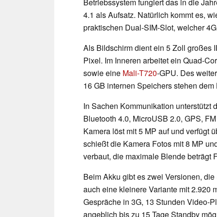
Betriebssystem fungiert das in die J
4.1 als Aufsatz. Natürlich kommt es, w
praktischen Dual-SIM-Slot, welcher 4G
Als Bildschirm dient ein 5 Zoll großes
Pixel. Im Inneren arbeitet ein Quad-C
sowie eine
Mali-T720
-GPU. Des weiter
16 GB internen Speichers stehen dem 
In Sachen Kommunikation unterstützt d
Bluetooth 4.0, MicroUSB 2.0, GPS, FM 
Kamera löst mit 5 MP auf und verfügt ü
schießt die Kamera Fotos mit 8 MP und 
verbaut, die maximale Blende beträgt F
Beim Akku gibt es zwei Versionen, die 
auch eine kleinere Variante mit 2.920 
Gespräche in 3G, 13 Stunden Video-P
angeblich bis zu 15 Tage Standby mögl