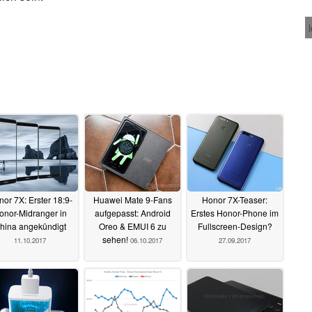
or 7X: Erster 18:9-
Huawei Mate 9-Fans
Honor 7X-Teaser:
onor-Midranger in
aufgepasst: Android
Erstes Honor-Phone im
hina angekündigt
Oreo & EMUI 6 zu
Fullscreen-Design?
sehen!
11.10.2017
06.10.2017
27.09.2017