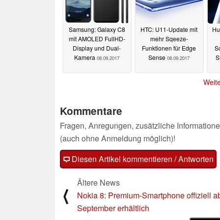
Samsung: Galaxy C8
HTC: U11-Update mit
Hua
mit AMOLED FullHD-
mehr Sqeeze-
Display und Dual-
Funktionen für Edge
S
Kamera
Sense
S
08.09.2017
08.09.2017
Weite
Kommentare
Fragen, Anregungen, zusätzliche Informatione
(auch ohne Anmeldung möglich)!
Diesen Artikel kommentieren / Antworten
Ältere News
⟨
Nokia 8: Premium-Smartphone offiziell ab
September erhältlich