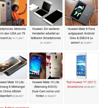
rtphones: Motorola
Huawei: Ein weiterer
Huawei Mate 9-Fans
t in den USA um 79
Hersteller arbeitet an
aufgepasst: Android
rozent zu
faltbaren Smartphones
Oreo & EMUI 6 zu
14.11.2017
sehen!
21.10.2017
06.10.2017
awei Mate 10 Lite:
Huawei Mate 10 Lite
Test Huawei Y7 (2017)
imang 6-Midranger
(Maimang 6/G10):
Smartphone
20.09.2017
in China offiziell
Dual-Cam vorne und
räsentiert
hinten
23.09.2017
21.09.2017
re Artikel anzeigen