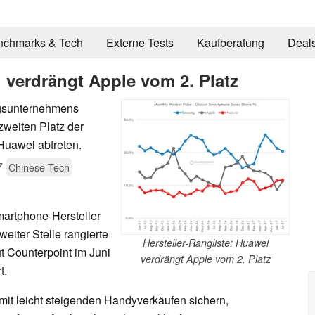
nchmarks & Tech
Externe Tests
Kaufberatung
Deal
i verdrängt Apple vom 2. Platz
ngsunternehmens
zweiten Platz der
Huawei abtreten.
7
Chinese Tech
martphone-Hersteller
eiter Stelle rangierte
Hersteller-Rangliste: Huawei
ut Counterpoint im Juni
verdrängt Apple vom 2. Platz
t.
mit leicht steigenden Handyverkäufen sichern,