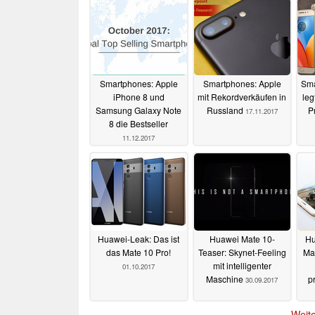
Smartphones: Apple
Smartphones: Apple
Sma
iPhone 8 und
mit Rekordverkäufen in
leg
Samsung Galaxy Note
Russland
P
17.11.2017
8 die Bestseller
11.12.2017
Huawei-Leak: Das ist
Huawei Mate 10-
Hu
das Mate 10 Pro!
Teaser: Skynet-Feeling
Ma
mit intelligenter
01.10.2017
Maschine
p
30.09.2017
Weite