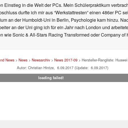
 Einstieg in die Welt der PCs. Mein Schülerpraktikum verbrach
chluss durfte ich mir aus “Werkstattresten” einen 486er PC s
dium an der Humboldt-Uni in Berlin, Psychologie kam hinzu. Nac
beiter an der Uni ging ich für ein Jahr nach London und arbeite
n wie Sonic & All-Stars Racing Transformed oder Company of He
 und News
>
News
>
Newsarchiv
>
News 2017-09
> Hersteller-Rangliste: Huawei
Autor: Christian Hintze, 6.09.2017 (Update: 6.09.2017)
loading failed!
um
|
Team
|
Datenschutz
|
Kontakt
|
Cookie Einstellungen
| 04.08