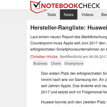
Tests
News
Videos
Be
Hersteller-Rangliste: Huawe
Laut einem neuen Report des Marktforschu
Counterpoint muss Apple seit Juni 2017 den 
erfolgreichsten Smartphoneunternehmen an 
Christian Hintze
,
Veröffentlicht am
06.09.201
Business
Charts
Smartphone
Den ersten Platz der erfolgreichsten S
nimmt nach wie vor Samsung ein. An zw
seit Jahren Apple. Das änderte sich la
2017 und setzte sich im Folgemonat for
Huawei konnte sich den zweiten Platz 