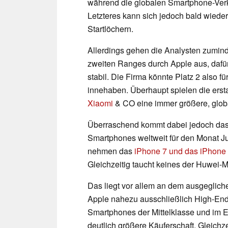
während die globalen Smartphone-Verkä
Letzteres kann sich jedoch bald wiede
Startlöchern.
Allerdings gehen die Analysten zumind
zweiten Ranges durch Apple aus, dafür
stabil. Die Firma könnte Platz 2 also f
innehaben. Überhaupt spielen die ers
Xiaomi
& CO eine immer größere, globa
Überraschend kommt dabei jedoch das
Smartphones weltweit für den Monat Ju
nehmen das
iPhone 7 und das iPhone 
Gleichzeitig taucht keines der Huwei-M
Das liegt vor allem an dem ausgeglic
Apple nahezu ausschließlich High-End
Smartphones der Mittelklasse und im Ei
deutlich größere Käuferschaft. Gleichz