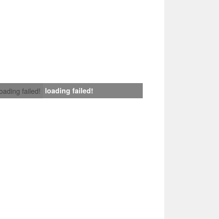
loading failed!
loading failed!