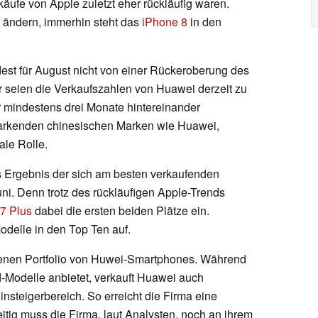
ufe von Apple zuletzt eher rückläufig waren.
r ändern, immerhin steht das
iPhone 8
in den
est für August nicht von einer Rückeroberung des
 seien die Verkaufszahlen von Huawei derzeit zu
ür mindestens drei Monate hintereinander
tarkenden chinesischen Marken wie Huawei,
le Rolle.
 Ergebnis der sich am besten verkaufenden
ni. Denn trotz des rückläufigen Apple-Trends
7 Plus
dabei die ersten beiden Plätze ein.
odelle in den Top Ten auf.
henen Portfolio von Huwei-Smartphones. Während
-Modelle anbietet, verkauft Huawei auch
nsteigerbereich. So erreicht die Firma eine
eitig muss die Firma, laut Analysten, noch an ihrem