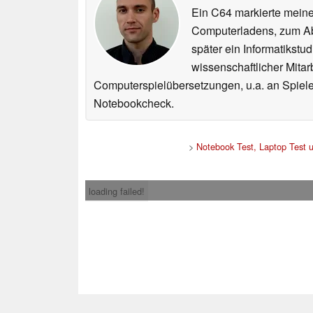
Ein C64 markierte meinen
Computerladens, zum Abs
später ein Informatikstu
wissenschaftlicher Mitar
Computerspielübersetzungen, u.a. an Spiele
Notebookcheck.
>
Notebook Test, Laptop Test
loading failed!
Impress