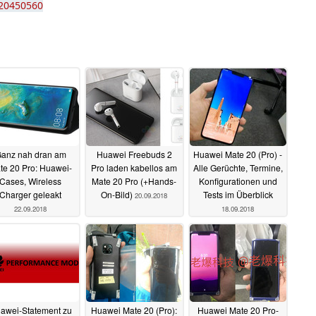
720450560
anz nah dran am
Huawei Freebuds 2
Huawei Mate 20 (Pro) -
te 20 Pro: Huawei-
Pro laden kabellos am
Alle Gerüchte, Termine,
Cases, Wireless
Mate 20 Pro (+Hands-
Konfigurationen und
Charger geleakt
On-Bild)
Tests im Überblick
20.09.2018
22.09.2018
18.09.2018
awei-Statement zu
Huawei Mate 20 (Pro):
Huawei Mate 20 Pro-