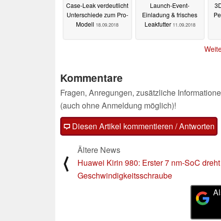
Case-Leak verdeutlicht
Launch-Event-
3D
Unterschiede zum Pro-
Einladung & frisches
Pe
Modell
Leakfutter
18.09.2018
11.09.2018
Weite
Kommentare
Fragen, Anregungen, zusätzliche Informatione
(auch ohne Anmeldung möglich)!
Diesen Artikel kommentieren / Antworten
Ältere News
⟨
Huawei Kirin 980: Erster 7 nm-SoC dreht
Geschwindigkeitsschraube
Al