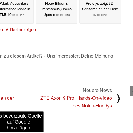
Mark-Ausschluss:
Neue Bilder &
Prototyp zeigt 3D-
rformance Mode in
Frontpanels, Specs-
Sensoren an der Front
EMUI 9
Update
09.09.2018
08.09.2018
07.09.2018
re Artikel anzeigen
n zu diesem Artikel? - Uns interessiert Deine Meinung
Neuere News
⟩
 an der
ZTE Axon 9 Pro: Hands-On-Video
des Notch-Handys
s bevorzugte Quelle
auf Google
hinzufügen