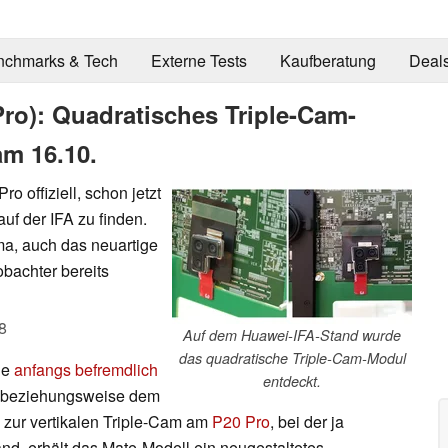
nchmarks & Tech
Externe Tests
Kaufberatung
Deal
Pro): Quadratisches Triple-Cam-
am 16.10.
o offiziell, schon jetzt
uf der IFA zu finden.
ema, auch das neuartige
achter bereits
8
Auf dem Huawei-IFA-Stand wurde
das quadratische Triple-Cam-Modul
ie
anfangs befremdlich
entdeckt.
 beziehungsweise dem
 zur vertikalen Triple-Cam am
P20 Pro
, bei der ja
tand, erhält das Mate-Modell ein neugestaltetes