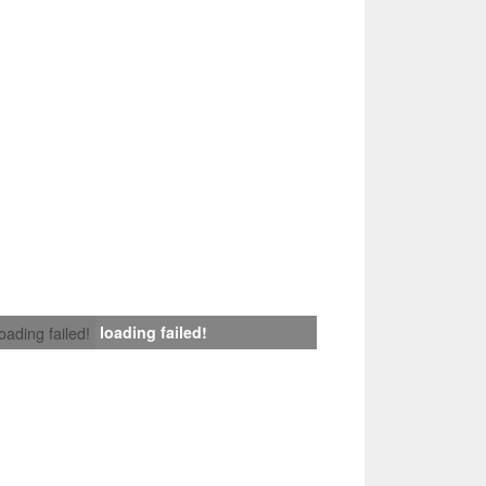
loading failed!
loading failed!