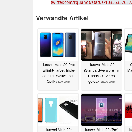
twitter.com/rquandt/status/1035535262
Verwandte Artikel
Huawei Mate 20 Pro:
Huawei Mate 20
G
Twilight-Farbe, Triple-
(Standard-Version) im
Ma
Cam mit Weitwinkel-
Hands-On-Video
Optik
geleakt
24.09.2018
23.09.2018
Huawei Mate 20:
Huawei Mate 20 (Pro):
Hu