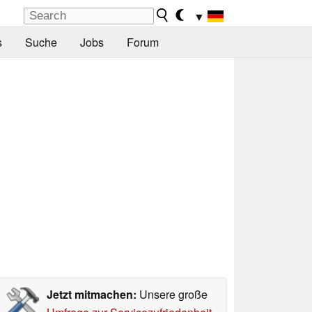
▼
s
Suche
Jobs
Forum
Jetzt mitmachen:
Unsere große