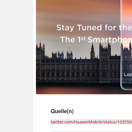
Quelle(n)
twitter.com/HuaweiMobile/status/10355