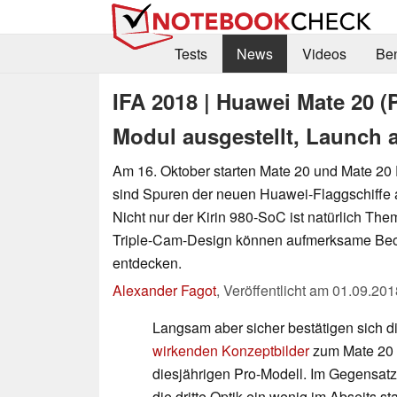
Tests
News
Videos
Be
IFA 2018 | Huawei Mate 20 (
Modul ausgestellt, Launch 
Am 16. Oktober starten Mate 20 und Mate 20 Pr
sind Spuren der neuen Huawei-Flaggschiffe a
Nicht nur der Kirin 980-SoC ist natürlich Th
Triple-Cam-Design können aufmerksame Beob
entdecken.
Alexander Fagot
,
Veröffentlicht am
01.09.201
Langsam aber sicher bestätigen sich d
wirkenden Konzeptbilder
zum Mate 20
diesjährigen Pro-Modell. Im Gegensatz
die dritte Optik ein wenig im Abseits s