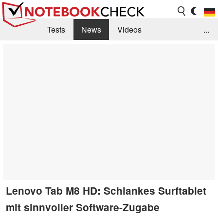
Tests
News
Videos
...
Benchmarks & Tech
Externe Tests
Kaufberatung
Deals
Suche
Jobs
Forum
Lenovo Tab M8 HD: Schlankes Surftablet
mit sinnvoller Software-Zugabe