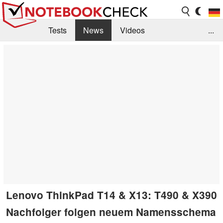
Tests
News
Videos
...
Benchmarks & Tech
Externe Tests
Kaufberatung
Deals
Suche
Jobs
Forum
Lenovo ThinkPad T14 & X13: T490 & X390
Nachfolger folgen neuem Namensschema