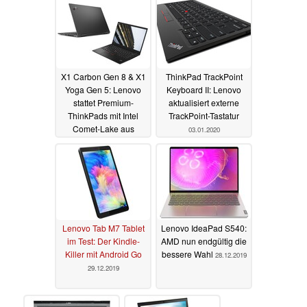
X1 Carbon Gen 8 & X1
ThinkPad TrackPoint
Yoga Gen 5: Lenovo
Keyboard II: Lenovo
stattet Premium-
aktualisiert externe
ThinkPads mit Intel
TrackPoint-Tastatur
Comet-Lake aus
03.01.2020
03.01.2020
Lenovo Tab M7 Tablet
Lenovo IdeaPad S540:
im Test: Der Kindle-
AMD nun endgültig die
Killer mit Android Go
bessere Wahl
28.12.2019
29.12.2019