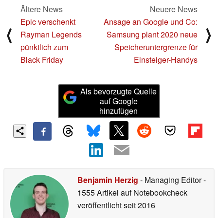
Ältere News
Neuere News
Epic verschenkt
Ansage an Google und Co:
⟨
⟩
Rayman Legends
Samsung plant 2020 neue
pünktlich zum
Speicheruntergrenze für
Black Friday
Einsteiger-Handys
Als bevorzugte Quelle
auf Google
hinzufügen
Benjamin Herzig
- Managing Editor
-
1555 Artikel auf Notebookcheck
veröffentlicht
seit 2016