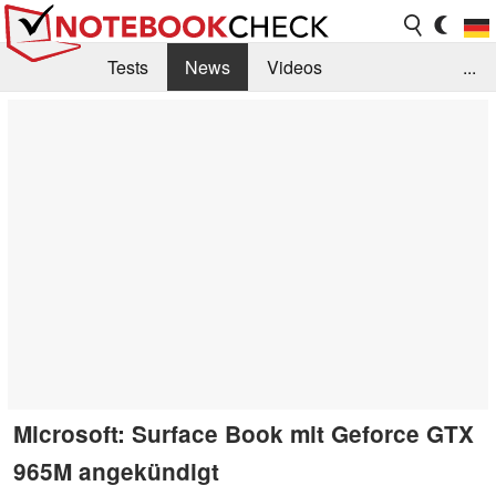
Tests
News
Videos
...
Benchmarks & Tech
Externe Tests
Kaufberatung
Deals
Suche
Jobs
Forum
Microsoft: Surface Book mit Geforce GTX
965M angekündigt