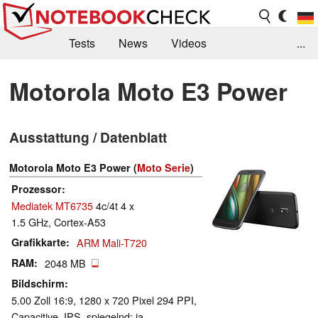
Tests
News
Videos
...
Benchmarks & Tech
Externe Tests
Motorola Moto E3 Power
Kaufberatung
Deals
Suche
Jobs
Ausstattung / Datenblatt
Forum
Motorola Moto E3 Power (
Moto Serie
)
Prozessor
Mediatek MT6735
4c/4t 4 x
1.5 GHz, Cortex-A53
Grafikkarte
ARM Mali-T720
RAM
2048 MB
Bildschirm
5.00 Zoll 16:9, 1280 x 720 Pixel 294 PPI,
Capacitive, IPS, spiegelnd: ja