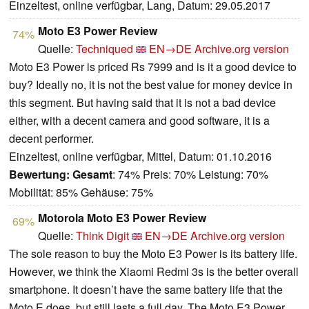
Einzeltest, online verfügbar, Lang, Datum: 29.05.2017
Moto E3 Power Review
74%
Quelle:
Techniqued
EN→DE
Archive.org version
Moto E3 Power is priced Rs 7999 and is it a good device to
buy? Ideally no, it is not the best value for money device in
this segment. But having said that it is not a bad device
either, with a decent camera and good software, it is a
decent performer.
Einzeltest, online verfügbar, Mittel, Datum: 01.10.2016
Bewertung:
Gesamt
: 74% Preis: 70% Leistung: 70%
Mobilität: 85% Gehäuse: 75%
Motorola Moto E3 Power Review
69%
Quelle:
Think Digit
EN→DE
Archive.org version
The sole reason to buy the Moto E3 Power is its battery life.
However, we think the Xiaomi Redmi 3s is the better overall
smartphone. It doesn’t have the same battery life that the
Moto E does, but still lasts a full day. The Moto E3 Power