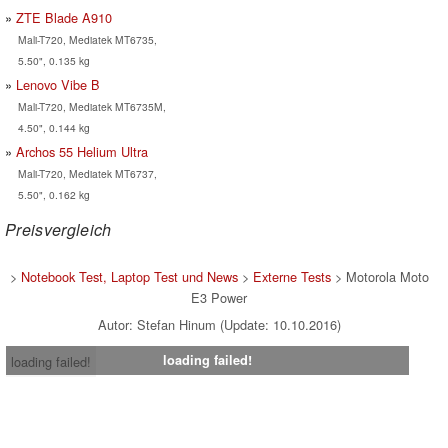
ZTE Blade A910
Mali-T720, Mediatek MT6735,
5.50", 0.135 kg
Lenovo Vibe B
Mali-T720, Mediatek MT6735M,
4.50", 0.144 kg
Archos 55 Helium Ultra
Mali-T720, Mediatek MT6737,
5.50", 0.162 kg
Preisvergleich
>
Notebook Test, Laptop Test und News
>
Externe Tests
> Motorola Moto
E3 Power
Autor: Stefan Hinum (Update: 10.10.2016)
loading failed!
loading failed!