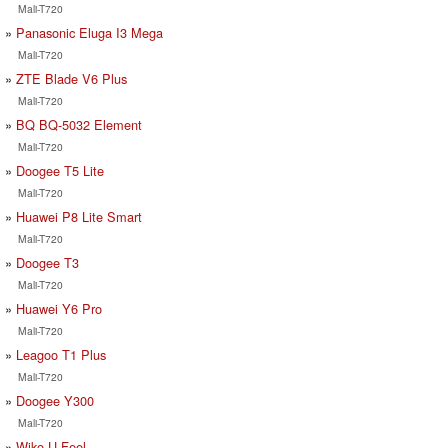
Mali-T720
Panasonic Eluga I3 Mega
Mali-T720
ZTE Blade V6 Plus
Mali-T720
BQ BQ-5032 Element
Mali-T720
Doogee T5 Lite
Mali-T720
Huawei P8 Lite Smart
Mali-T720
Doogee T3
Mali-T720
Huawei Y6 Pro
Mali-T720
Leagoo T1 Plus
Mali-T720
Doogee Y300
Mali-T720
Wiko U Feel