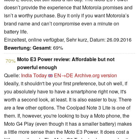
doesn’t provide the experience that Motorola promises and
isn’t a worthy purchase. Buy it only if you want Motorola’s
brand name and can’t compromise even a minute on
battery life.
Einzeltest, online verfügbar, Sehr kurz, Datum: 26.09.2016
Bewertung:
Gesamt
: 69%
Moto E3 Power review: Affordable but not
70%
powerful enough
Quelle:
India Today
EN→DE
Archive.org version
Ideally, it shouldn't be your first preference, but oh well, if
you absolutely have to have a smartphone right now, it's
worth a second look, at least. It is also easier to buy. There
are a few other options. The Coolpad Note 3 Lite is one of
them. If, however, you're looking to buy a Moto phone, the
Moto G4 Play (even though it has a smaller battery) makes
a little more sense than the Moto E3 Power. It does cost a