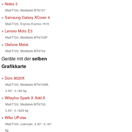
Nokia 3
Mali-T720, Mediatek MT6737
Samsung Galaxy XCover 4
Mali-T720, Exynos Exynos 7570
Lenovo Moto E3
Mali-T720, Mediatek MT6735P
Ulefone Metal
Mali-T720, Mediatek MT6753
Geräte mit der
selben
Grafikkarte
Doro 8020X
Mali-T720, Mediatek MT6735M,
4.50", 0.185 kg
Wileyfox Spark X Add-X
Mali-T720, Mediatek MT6735,
5.50", 0.1625 kg
Wiko UPulse
Mali-T720, unknown, 5.50", 0.167
kg