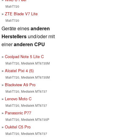
Mali-T720
ZTE Blade V7 Lite
Mali-T720
Geräte eines
anderen
Herstellers
und/oder mit
einer
anderen CPU
Coolpad Note 5 Lite C
Mali-T720, Mediatek MT6735M
Alcatel Pixi 4 (5)
Mali-T720, Mediatek MT6735M
Blackview A9 Pro
Mali-T720, Mediatek MT6737
Lenovo Moto C
Mali-T720, Mediatek MT6737
Panasonic P77
Mali-T720, Mediatek MT6735P
Oukitel C5 Pro
Mali-T720, Mediatek MT6737