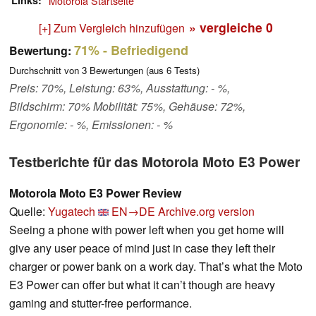
Links
Motorola Startseite
» vergleiche
0
[+] Zum Vergleich hinzufügen
71%
- Befriedigend
Bewertung:
Durchschnitt von
3
Bewertungen (aus
6
Tests)
Preis: 70%, Leistung: 63%, Ausstattung: - %,
Bildschirm: 70% Mobilität: 75%, Gehäuse: 72%,
Ergonomie: - %, Emissionen: - %
Testberichte für das Motorola Moto E3 Power
Motorola Moto E3 Power Review
Quelle:
Yugatech
EN→DE
Archive.org version
Seeing a phone with power left when you get home will
give any user peace of mind just in case they left their
charger or power bank on a work day. That’s what the Moto
E3 Power can offer but what it can’t though are heavy
gaming and stutter-free performance.