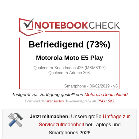
Befriedigend (73%)
Motorola Moto E5 Play
Qualcomm Snapdragon 425 (MSM8917)
Qualcomm Adreno 308
Smartphone - 06/02/2019 - v6
Testgerät zur Verfügung gestellt von
Motorola Deutschland
Download der
lizensierten
Bewertungsgrafik als
PNG
/
SVG
Jetzt mitmachen:
Unsere große
Umfrage zur
Servicezufriedenheit
bei Laptops und
Smartphones 2026