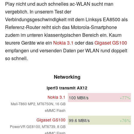
Play nicht und auch schnelles ac-WLAN sucht man
vergeblich. In unserem Test der
Verbindungsgeschwindigkeit mit dem Linksys EA8500 als
Referenz-Router reiht sich das Motorola-Smartphone
zudem im unteren klassentypischen Bereich ein. Kaum
teurere Geräte wie ein
Nokia 3.1
oder das
Gigaset GS100
empfangen und versenden Daten per WLAN rund doppelt
so schnell.
Networking
iperf3 transmit AX12
Nokia 3.1
100
MBit/s
+77%
Mali-T860 MP2, MT6750N, 16 GB
eMMC Flash
Gigaset GS100
99.6
MBit/s
+76%
PowerVR GE8100, MT6739, 8 GB
eMMC Flash