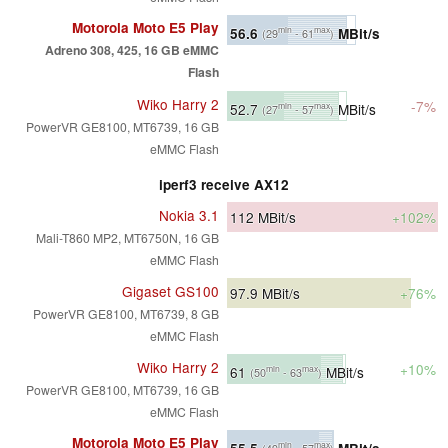
Motorola Moto E5 Play
56.6
MBit/s
min
max
(29
- 61
)
Adreno 308, 425, 16 GB eMMC
Flash
Wiko Harry 2
-7%
52.7
MBit/s
min
max
(27
- 57
)
PowerVR GE8100, MT6739, 16 GB
eMMC Flash
iperf3 receive AX12
Nokia 3.1
112
MBit/s
+102%
Mali-T860 MP2, MT6750N, 16 GB
eMMC Flash
Gigaset GS100
97.9
MBit/s
+76%
PowerVR GE8100, MT6739, 8 GB
eMMC Flash
Wiko Harry 2
+10%
61
MBit/s
min
max
(50
- 63
)
PowerVR GE8100, MT6739, 16 GB
eMMC Flash
Motorola Moto E5 Play
55.5
MBit/s
min
max