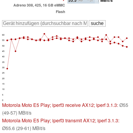
(49
- 57
)
Adreno 308, 425, 16 GB eMMC
Flash
60
55
50
45
40
35
30
25
20
15
10
5
0
Motorola Moto E5 Play
; iperf3 receive AX12; iperf 3.1.3:
Ø55
(49-57) MBit/s
Motorola Moto E5 Play
; iperf3 transmit AX12; iperf 3.1.3:
Ø55.6 (29-61) MBit/s