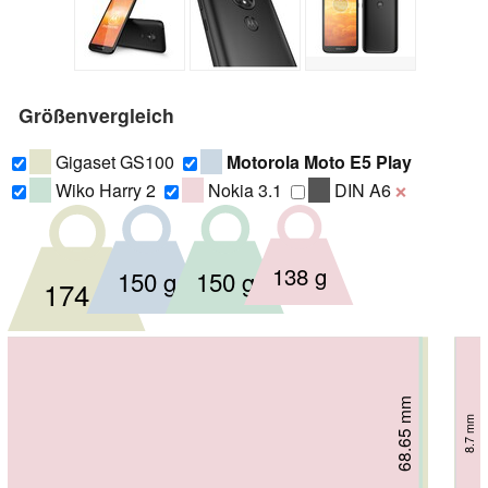
Größenvergleich
Gigaset GS100
Motorola Moto E5 Play
Wiko Harry 2
Nokia 3.1
DIN A6
❌
138 g
150 g
150 g
174 g
68.65 mm
71.3 mm
71 mm
71 mm
8.7 mm
9.3 mm
8.4 mm
9 mm