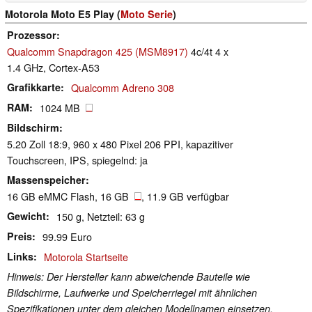
Motorola Moto E5 Play (
Moto Serie
)
Prozessor
Qualcomm Snapdragon 425 (MSM8917)
4c/4t 4 x
1.4 GHz, Cortex-A53
Grafikkarte
Qualcomm Adreno 308
RAM
1024 MB
Bildschirm
5.20 Zoll 18:9, 960 x 480 Pixel 206 PPI, kapazitiver
Touchscreen, IPS, spiegelnd: ja
Massenspeicher
16 GB eMMC Flash, 16 GB
, 11.9 GB verfügbar
Gewicht
150 g, Netzteil: 63 g
Preis
99.99 Euro
Links
Motorola Startseite
Hinweis: Der Hersteller kann abweichende Bauteile wie
Bildschirme, Laufwerke und Speicherriegel mit ähnlichen
Spezifikationen unter dem gleichen Modellnamen einsetzen.