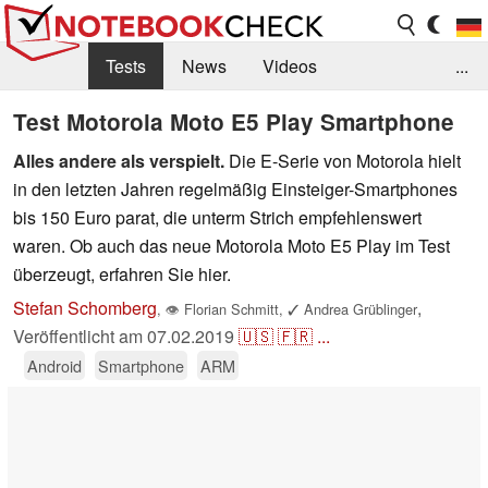
Tests
News
Videos
...
Benchmarks & Tech
Externe Tests
Test Motorola Moto E5 Play Smartphone
Alles andere als verspielt.
Die E-Serie von Motorola hielt
Kaufberatung
Deals
Suche
Jobs
in den letzten Jahren regelmäßig Einsteiger-Smartphones
Forum
bis 150 Euro parat, die unterm Strich empfehlenswert
waren. Ob auch das neue Motorola Moto E5 Play im Test
überzeugt, erfahren Sie hier.
Stefan Schomberg
,
,
👁
Florian Schmitt
,
✓
Andrea Grüblinger
Veröffentlicht am
07.02.2019
🇺🇸
🇫🇷
...
Android
Smartphone
ARM