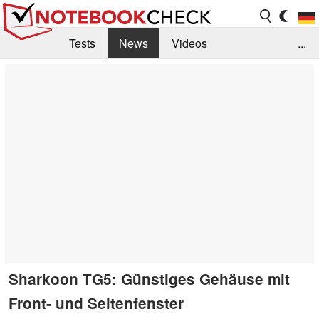
Tests
News
Videos
...
Benchmarks & Tech
Externe Tests
Kaufberatung
Deals
Suche
Jobs
Forum
Sharkoon TG5: Günstiges Gehäuse mit
Front- und Seitenfenster