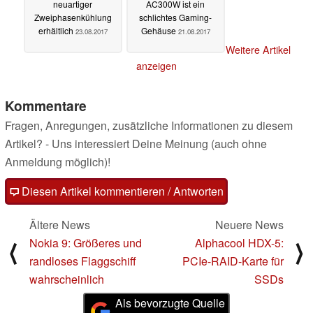
neuartiger
AC300W ist ein
Zweiphasenkühlung
schlichtes Gaming-
erhältlich
Gehäuse
23.08.2017
21.08.2017
Weitere Artikel
anzeigen
Kommentare
Fragen, Anregungen, zusätzliche Informationen zu diesem
Artikel? - Uns interessiert Deine Meinung (auch ohne
Anmeldung möglich)!
Diesen Artikel kommentieren / Antworten
Ältere News
Neuere News
Nokia 9: Größeres und
Alphacool HDX-5:
⟨
⟩
randloses Flaggschiff
PCIe-RAID-Karte für
wahrscheinlich
SSDs
Als bevorzugte Quelle